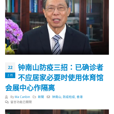
钟南山防疫三招：已确诊者
22
不应居家必要时使用体育馆
2 月
会展中心作隔离
By
Ma Canbin
新聞
钟南山
,
防疫检疫
,
香港
在
留言功能已關閉
〈钟
南