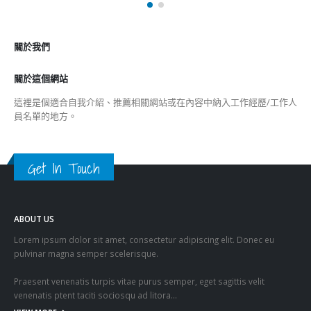
ABOUT US
Lorem ipsum dolor sit amet, consectetur adipiscing elit. Donec eu
pulvinar magna semper scelerisque.
Praesent venenatis turpis vitae purus semper, eget sagittis velit
venenatis ptent taciti sociosqu ad litora…
VIEW MORE
RECENT POSTS
香港全港各区工商联永远名誉会长吴锡有出席2023首届中国
(深圳)乡村振兴产业博览会开幕式
2023-12-18
向均羚：打破美西方政治破壞 積極投入1210區議會選舉
2023-12-02