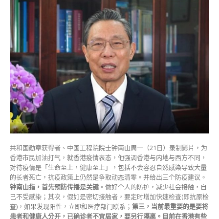
山
防
疫
三
招：
已
确
诊
者
不
应
居
家
必
要
共和国勋章获得者、中国工程院院士钟南山周一（21日）录制影片，为
时
香港巿民加油打气，就香港疫情表态，他强调香港与内地与西方不同，
使
对待疫情是「生命至上，健康至上」，包括不会容忍自然感染导致大量
用
的长者死亡，抗疫政策上仍然是争取动态清零。并给出三个防疫建议。
体
钟南山指，首先预防传播是关键
。做好个人的防护，减少社会接触，自
育
己不受感染；其次，假如是密切接触者，要定时增加快速检查(即抗原检
馆
查)，如果发现阳性，立即和医疗部门联系；
第三，当前最重要的是要将
会
患者和健康人分开，已确诊者不宜居家，要另行隔离。目前在香港有些