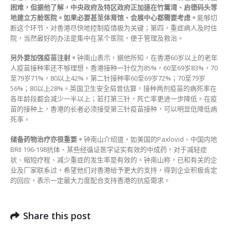
展
困难，但据他了解，中央政府及特区政府正加速在竹篙湾、启德码头等
中
地建立方舱医院。如果必要甚至体育馆、会展中心都需要考虑。
能够切
心
断这个环节，对香港尽快地控制疫情极为关键；第四，重症病人及时住
作
院，当然最好的办法是集中在某个医院，便于管理及救治。
隔
离〉
另外要加强疫苗注射。
钟南山表示，据他所知，在香港60岁以上的老年
中
人疫苗接种率还不够理想。香港接种一针仅为85%，60至69岁83%，70
至79岁71%，80以上42%。第二针接种率60至69岁72%；70至79岁
56%；80以上28%。英国卫生安全局曾估算，接种两剂疫苗的病死率在
各年龄段都会减少一半以上；若打第三针，死亡率更进一步降低。在疫
苗的接种上，香港的长者必须接受第三针疫苗接种，可以明显低降低病
死率。
储备药物治疗亦很重要。
钟南山介绍道，如美国的Paxlovid、中国内地
BRII 196-198抗体、某些经循证医学证实有效的中成药，对于减轻症
状、缩短疗程、减少重症的发生率是有效的。钟南山称，已和有关的企
业及厂家联系过，希望他们对香港给予更大的支持，得到企业积极肯定
的回应，表示一定最大力度配合支持香港的抗疫需求。
Share this post