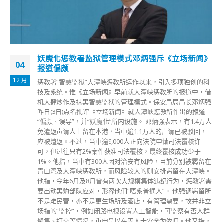
今晨逸葵楼9人隔离映葵楼有住客送院
22
葵涌村逸葵楼爆发「超级传播」，大厦接连出现确诊个案，至
1 月
少20人染疫，全幢约2700名居民昨日起居家隔离，禁足5日强
检。今日（22日）早上，逸葵楼有4男2女居民被视为密切接触
者，被安排到竹篙湾检疫中心隔离；及后，再有2男1女被安排
到指定隔离中心隔离。 邻近逸葵楼的映葵楼亦有1宗阳性及2
宗初确，今日4时围封强检，属政府首次在半夜突击封区。强
检期间，1名男住客被安排用救护车送院。 有映葵楼居民对半
夜封区感突然，指居家隔离是好事，能保障家人和村民；有居
民指，本来不担心疫情，但村内2座楼先后有确诊个案，开始
感到担心；亦有居民表示，无收到检测通知，看电视新闻才知
大厦被围封，批政府应及早通知居民。
read more