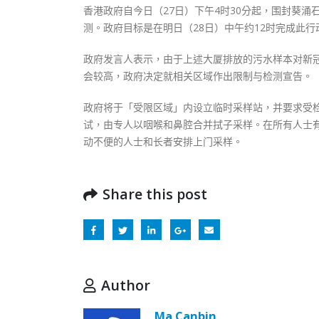
香港政府自今日（27日）下午4时30分起，围封葵
测。政府目标是在明日（28日）中午约12时完成此行
政府发言人表示，由于上述大厦排放的污水样本对新
会较高，政府决定就相关区域作出限制与检测宣告。
政府将于「受限区域」内设立临时采样站，并要求受检
试，由专人以咽喉和鼻腔合并拭子采样。在所有人士
动不便的人士和长者安排上门采样。
Share this post
Author
Ma Canbin