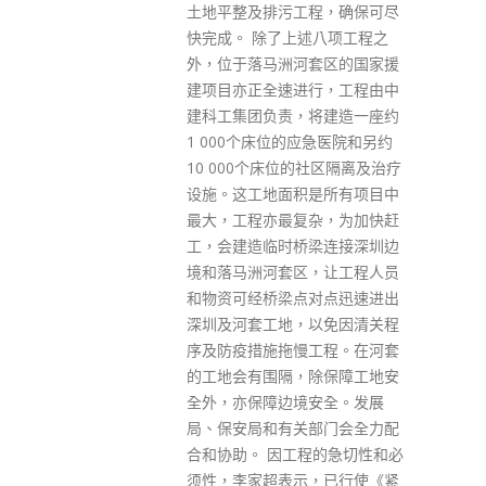
程，确保可尽
述八项工程之
套区的国家援
行，工程由中
将建造一座约
Get In Touch
应急医院和另约
的社区隔离及治疗
是所有项目中
杂，为加快赶
ABOUT US
梁连接深圳边
Lorem ipsum dolor sit amet, consectetur adipiscing elit.
，让工程人员
Donec eu pulvinar magna semper scelerisque.
对点迅速进出
以免因清关程
Praesent venenatis turpis vitae purus semper, eget
工程。在河套
sagittis velit venenatis ptent taciti sociosqu ad litora…
除保障工地安
安全。发展
VIEW MORE
部门会全力配
程的急切性和必
，已行使《紧