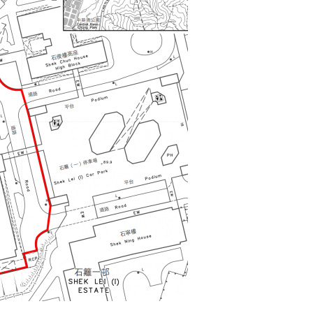
式
本
選人涉選舉舞弊 文: 朱家健
2023-12-18
阳
30
性
向均羚：打破美西方政治破壞 積
葵
香港公院探访明起无须预约一
1210區議會選舉
涌
图睇清最新安排
2023-12-02
石
2023-01-31
篱
選舉日踴躍投票
（一）
2023-11-30
村
石
秀
楼
围
封
强
检〉
中