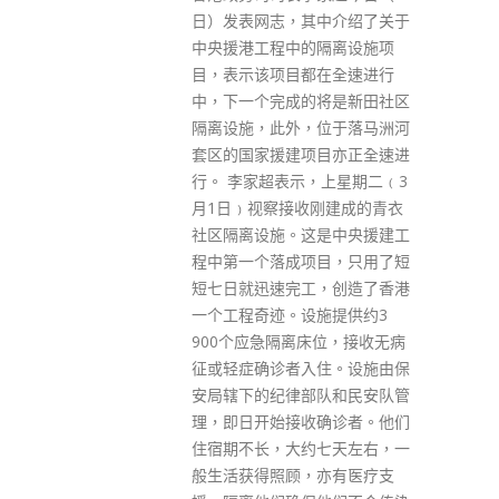
中介绍了关于
早到会展接受记者采访时表示，
隔离设施项
香港现时好多紧急事务需要处
在全速进行
理，希望新任行政长官尽快组成
将是新田社区
高效的团队，聆听市民，做实
位于落马洲河
事、有担当，可以团结市民，不
目亦正全速进
要辜负中央和市民的厚望。 梁君
，上星期二﹙3
彦指，今日是完善选举制度后首
刚建成的青衣
场行政长官选举，他到会展是为
是中央援建工
尽选委责任。他表示，对新政府
目，只用了短
所有宏图大计，立法会是一个很
，创造了香港
重要的环节，相信每个议员都会
施提供约3
尽心尽力配合新一届政府，相信
床位，接收无病
新一届政府和立法会之间行政立
住。设施由保
法关系继续做好，展开良政善治
队和民安队管
的新一页。
确诊者。他们
read more
七天左右，一
亦有医疗支