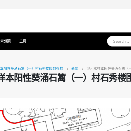
未分類
主頁
本阳性葵涌石篱（一）村石秀楼围封强检
新聞
涉污水样本阳性葵涌石篱（
样本阳性葵涌石篱（一）村石秀楼