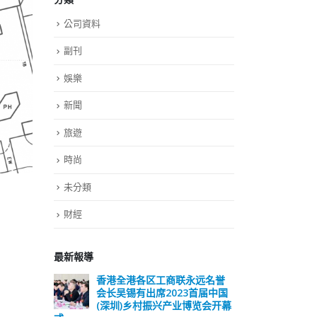
公司資料
副刊
娛樂
新聞
旅遊
時尚
未分類
財經
最新報導
远名誉
選舉日踴躍投票 文: 朱家健
香
届中国
会长
2023-11-30
览会开幕
(深