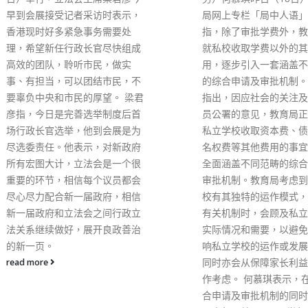
联控机制科研攻关组疫苗
局网上专栏「局中人语」撰文
班负责人曾益新6日接受
指，除了审批学费外，教育局正
记者专访时表示，我国新
就私校收取学费以外的其他费
使用人群已覆盖18岁以
用，逐步引入一套涵盖不同范畴
者年龄最大超过了100岁
的综合申请及审批机制。 何慕琪
专家已经对3至17岁人群
指出，因应社会的关注及申诉专
苗的安全性和有效性进行
员公署的意见，教育局正就审批
证，经国家有关部门批准
私立学校收取资本费、债券、提
会根据需要在这一人群中
名权费等其他费用的事宜，制订
资料来源：新华社
全面涵盖不同范畴的综合申请及
read more
审批机制。教育局考虑到私立学
校有其独特的运作模式，在建立
有关机制时，会顾及私立学校的
实际情况和需要，以避免过度影
响私立学校的运作或发展计划，
同时亦会从保障家长利益的角度
作考虑。 何慕琪表示，在研究综
合申请及审批机制的同时，教育