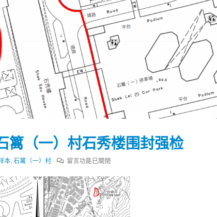
石篱（一）村石秀楼围封强检
在
样本
,
石篱（一）村
留言功能已關閉
〈涉
污
踴躍投票 文: 朱家健
香港全港各区工商联永
水
会长吴锡有出席2023首
30
样
(深圳)乡村振兴产业博