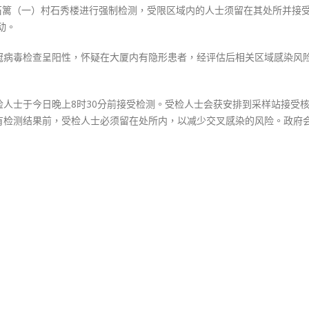
涌石篱（一）村石秀楼进行强制检测，受限区域内的人士须留在其处所并接
动。
冠病毒检查呈阳性，怀疑在大厦内有隐形患者，经评估后相关区域感染风
人士于今日晚上8时30分前接受检测。受检人士会获安排到采样站接受
有检测结果前，受检人士必须留在处所内，以减少交叉感染的风险。政府