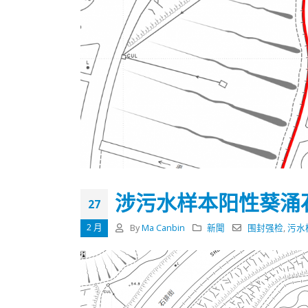
涉污水样本阳性葵涌
27
2 月
By
Ma Canbin
新聞
围封强检
,
污水
香港全港各区工商联永远名誉
選舉日
会长吴锡有出席2023首届中国
2023-11-
(深圳)乡村振兴产业博览会开幕