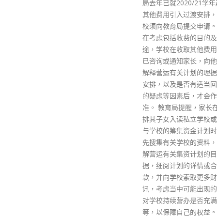
局去年已就2020/21学年起收取
其他费用引入过渡安排，私立学
校须向教育局提交申请。教育局
在考虑包括收费的目的及其用
途，学校在收取其他费用前是否
已咨询或通知家长，向他们清楚
解释营运有关计划的理据及具体
安排，以及是否有适当回应家长
的疑虑等因素后，才会作出批
准。 教育局提醒，家长在选择安
排其子女入读私立学校或考虑参
与学校的筹集资金计划时，应事
先搜集有关学校的资料，包括了
解营运有关集资计划的目的及理
据，细阅计划的详情或合约条
款，并向学校索取更多财务资
讯，考虑当中可能出现的风险及
对学校持续营办是否充满信心
等，以保障自己的权益。