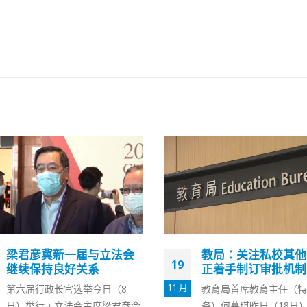
教局：关注私校其他收费
中国将根据需要开展3
07
正着手制订审批机制
岁人群接种疫苗
教育局首席教育主任（特别职
6 月
国家卫健委副主任、国务
务）何慕琪昨日（18日）在教育