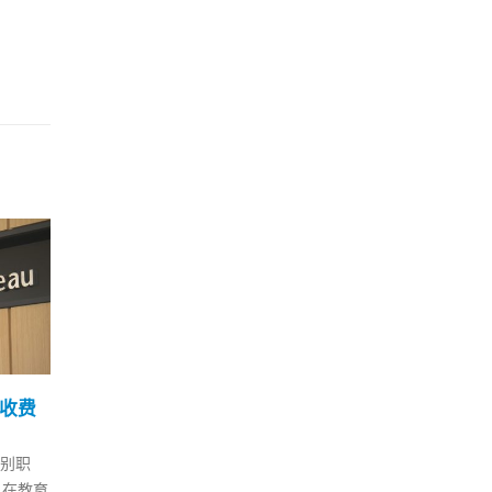
何柏良：若确诊增加但重
香港
至17
19
02
症个案少不应影响复常步
23
伐
5 月
8 月
http
院联防
本港近日爆发5个食肆感染群
p-