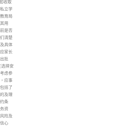
就不应该对复常步伐构成任何影
内检
响。他预估除非出现有重大转变
及员
的新变种病毒，构成第六波疫
君表
情，否则即使病例增加，重症比
案，
例都不会大幅上升。 他以新加坡
44
和新西兰为例，指当地流行的
过去
Omicron病毒株与香港类似，即
确诊
使每日新增几千宗个案，重症病
班级
例都未见明显增加。 何柏良表示
港信
暂时仍要维持学生回校前需做快
个案
速检测的安排，到本月底推行新
校包
阶段「疫苗通行证」之后，就有
张煊
调整的空间。他解释，目前12至
诊；
19岁群组的整体接种率较高，已
3名
有9成接种最少2剂疫苗。相信再
会安
扩展第三阶段「疫苗通行证」安
生确
排时，大部分学生都已完成接种
部)
3针，届时无需再每日快测。 至
局第
于有幼稚园拒绝让未接种疫苗的
学生