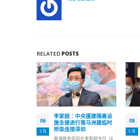
RELATED
POSTS
援建隔离设
梁君彦冀新一届与立法会
08
19
马洲建临时
继续保持良好关系
5 月
11 月
第六届行政长官选举今日（8
家超今日（6
日）举行，立法会主席梁君彦今