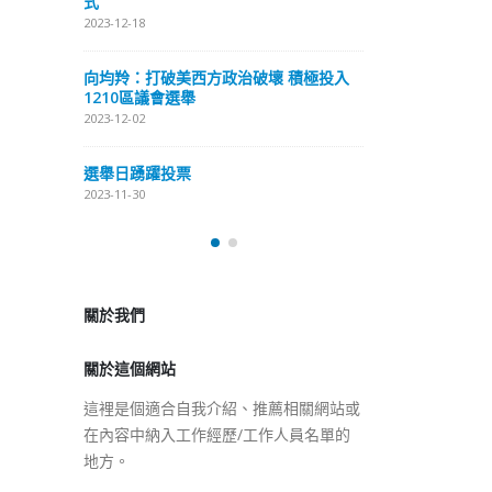
式
抹黑候選人涉選舉舞弊 文: 朱家健
2023-12-18
2023-11-30
極投入
向均羚：打破
香港公院探访明起无须预约一
1210區議會
图睇清最新安排
2023-12-02
2023-01-31
選舉日踴躍投
2023-11-30
關於我們
關於這個網站
這裡是個適合自我介紹、推薦相關網站或
在內容中納入工作經歷/工作人員名單的
地方。