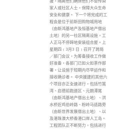
他们不会传染
保障大众生命
一个将完成的工
购物城用地
恒基地产借出
隔离设施，工
装组合屋。上
﹚召开了跨局
备接收工作做
如火如荼作部
内尽早运作和
央援建的其他六
行，包括竹篙
、元朗潭尾
出土地）、洪
粉岭马适路旁
出土地）、以
口岸人工岛。
力，包括进行