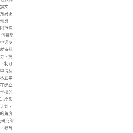
研发专
组，至今涉及141宗确诊个案，
cont
新华社
占同期约4700宗本地感染病例的
a039
冠疫苗
3%。上环「星月楼」群组再多6
b3
上，接种
人确诊，累计70人染疫；东涌谭
传染
。目前
仔云南米线群组累计6人染疫，
今日(
使用疫
涉及5男1女；观塘「御善私房
例，
了论
菜」群组累计有26人染疫，即在
间安
后，也
场逾半食客中招。部分市民担忧
新病
使用。
政府会因此收紧社交距离措施，
54
令大家「无啖好食」。 香港大学
疑出
感染及传染病中心总监何柏良今
案中
日（19日）在一个电台节目表
于检
示，即使每日确诊数字上升到
检疫
600宗，甚至过千宗，只要绝大
方，
部分都是轻症或无症状，就不应
度3
该对复常步伐构成任何影响。他
宗、
说，目前有近一半人已完成接种
泰国
3剂疫苗，只要一直推动接种，
方面