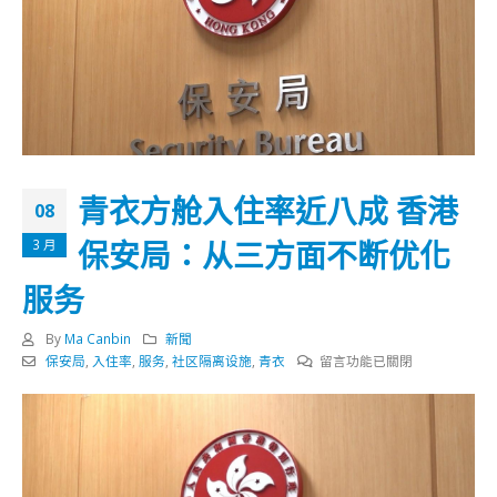
青衣方舱入住率近八成 香港
08
保安局：从三方面不断优化
3 月
服务
By
Ma Canbin
新聞
在
保安局
,
入住率
,
服务
,
社区隔离设施
,
青衣
留言功能已關閉
〈青
衣
方
舱
入
住