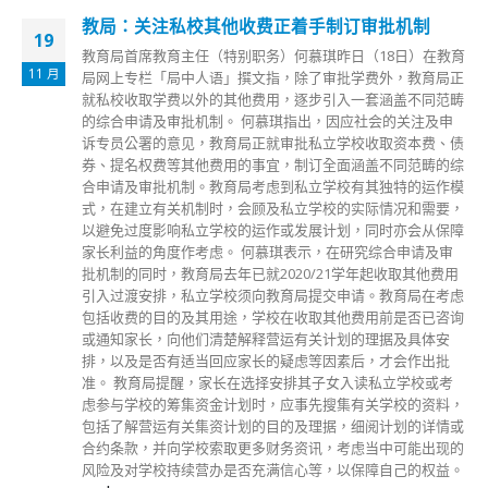
竹篙湾中心将开放予外佣检疫邓炳强亲身到访为前
18
线同事打气
育
9 月
正
政府下周一（20日）开放大屿山竹篙湾检疫中心共800个单
畴
位，供已接种新冠疫苗的来港外佣检疫。保安局局长邓炳强今
日（18日）上午到访竹篙湾检疫中心，为驻守检疫中心的前线
债
同事打气。他与民众安全服务队处长罗仁礼，和民众安全服务
综
处总参事方耀堂一同巡视检疫中心内指挥中心，听取工作人员
模
的介绍。 除了巡视指挥中心外，邓炳强亦巡视了竹篙湾检疫
，
中心内，即将开放予抵港外籍家庭佣工的指定检疫设施，及了
障
解设施的筹备工作，期间不忘勉励工作人员的努力，肯定他们
的辛劳，及为他们打气。现时一众工作人员正密锣紧鼓地为有
用
关安排作最后检视，确保一切准备就绪。 自检疫中心运作以
虑
来，保安局辖下民安队、医疗辅助队、警务处和消防处一直派
询
员驻守，协助卫生署管理及营运香港抗疫工作中其中一个最重
要的防疫设施。 竹篙湾检疫中心开放的800个单位，预约在本
周二（14日）已爆满。政府开放予外佣检疫的地点包括竹篙湾
检疫中心第一期及第二期，予由孟加拉、印度、印尼、马来西
，
亚、尼泊尔、巴基斯坦、菲律宾、新加坡、泰国及阿拉伯联合
或
酋长国已完成疫苗接种的抵港外佣。每个单位每晚收取480港
的
元（包括三餐膳食及所有费用）。
。
read more