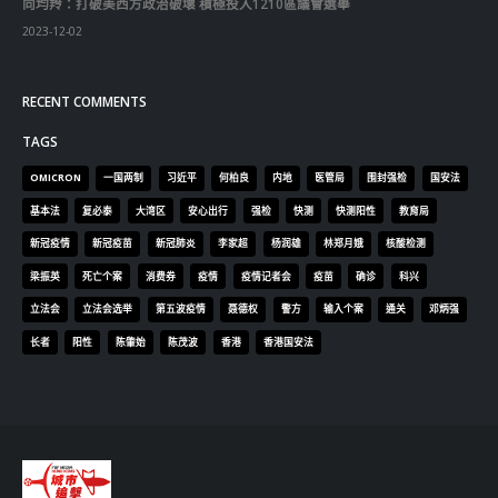
2023-12-02
RECENT COMMENTS
TAGS
OMICRON
一国两制
习近平
何柏良
内地
医管局
围封强检
国安法
基本法
复必泰
大湾区
安心出行
强检
快测
快测阳性
教育局
新冠疫情
新冠疫苗
新冠肺炎
李家超
杨润雄
林郑月娥
核酸检测
梁振英
死亡个案
消费券
疫情
疫情记者会
疫苗
确诊
科兴
立法会
立法会选举
第五波疫情
聂德权
警方
输入个案
通关
邓炳强
长者
阳性
陈肇始
陈茂波
香港
香港国安法