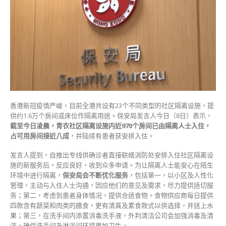
率
近
八
成
香
港
保
安
局：
从
香港新冠疫情严峻，目前全港共设有23个不同类型的社区隔离设施，提
三
供约1.6万个房间或床位作隔离用途。保安局发言人今日（8日）表示，
方
截至今日凌晨，青衣社区隔离设施内近970个房间已由隔离人士入住，
面
占可用房间接近八成
，并陆续有患者获安排入住。
不
断
发言人提到，自推出专线供确诊者直接联络消防处安排入住社区隔离设
优
施的新服务后，反应良好，收到众多申请。为让隔离人士能安心在陌生
化
环境中进行隔离，
保安局会不断优化服务
，包括第一，以小区及人性化
服
管理，主动与入住人士沟通，因应他们的意见及需求，尽力提供适切服
务〉
务；第二，考虑到患者身体情况，提供合适食物。食物供应商每日提供
中
四款含有蔬菜和肉类的膳食，更有清真及素食款式以供选择，并送上水
果；第三，在洗手间内添置消毒洗手液，外判清洁公司会加强消毒及清
洁，确保洗手间及淋浴间环境更加卫生。