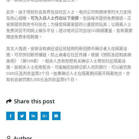
此外，由于得到社会各界包括社区人士、电讯公司和媒体等的大力支持
及热心捐赠，
可为入住人士作出以下安排
，包括每天提供免费报纸，正
安排提供其他书刊杂志；为接受隔离家庭的小童提供玩具；让隔离人士
免费浏览不同网上娱乐平台；透过电讯公司加设5G网络覆盖，如有需要
赠送免费本地数据。
发言人强调，安排没有病征或征状轻微的新冠肺炎确诊者入住隔离设
施，可尽快切断传播链，防止病毒在社区传播。根据《预防及控制疾病
条例》（第599章），相关人员有权把有关确诊人士带到社区隔离设
施，如相关人士拒绝配合，可能触犯妨碍公职人员的罪行，可以被罚款
5000元及判处监禁2个月。如果确诊人士在隔离期间离开隔离地点，亦
有机会被罚款5,000元及判处监禁6个月。
Share this post
Author