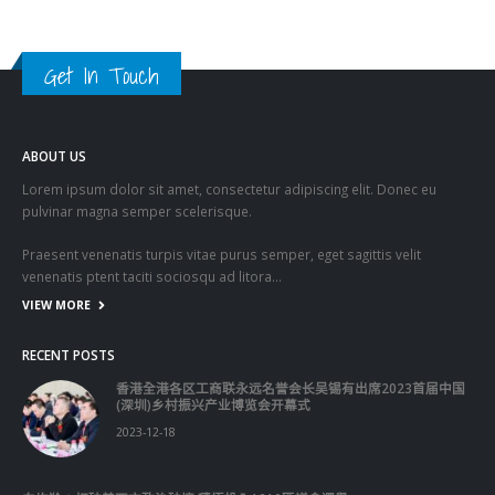
Get In Touch
ABOUT US
Lorem ipsum dolor sit amet, consectetur adipiscing elit. Donec eu
pulvinar magna semper scelerisque.
Praesent venenatis turpis vitae purus semper, eget sagittis velit
venenatis ptent taciti sociosqu ad litora…
VIEW MORE
RECENT POSTS
香港全港各区工商联永远名誉会长吴锡有出席2023首届中国
(深圳)乡村振兴产业博览会开幕式
2023-12-18
向均羚：打破美西方政治破壞 積極投入1210區議會選舉