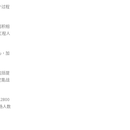
个过程
面积相
工程人
心，加
包括提
定能战
800
场人数