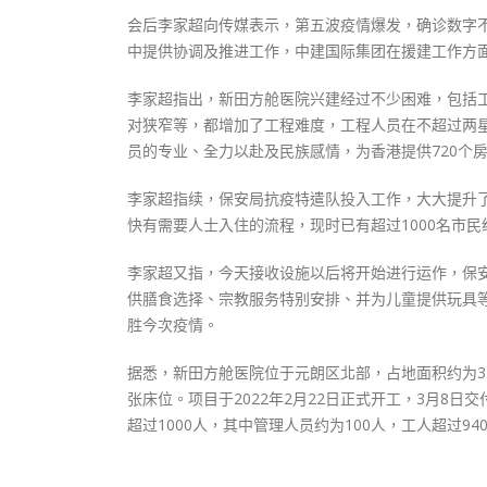
会后李家超向传媒表示，第五波疫情爆发，确诊数字
中提供协调及推进工作，中建国际集团在援建工作方
李家超指出，新田方舱医院兴建经过不少困难，包括
对狭窄等，都增加了工程难度，工程人员在不超过两
员的专业、全力以赴及民族感情，为香港提供720个房
李家超指续，保安局抗疫特遣队投入工作，大大提升
快有需要人士入住的流程，现时已有超过1000名市
李家超又指，今天接收设施以后将开始进行运作，保
供膳食选择、宗教服务特别安排、并为儿童提供玩具
胜今次疫情。
据悉，新田方舱医院位于元朗区北部，占地面积约为3.
张床位。项目于2022年2月22日正式开工，3月8
超过1000人，其中管理人员约为100人，工人超过94