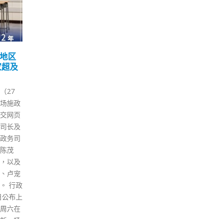
报
港人赴深圳及珠海所持检
香
06
15
上向
测报告 明起须符合3条件
公
内容
儿
3 月
12 月
广东省近日出现多宗香港输入新
发表本
政府
冠病例，自周一（7日）早上10
告》。
告刊
时起，从香港入境珠海和深圳旅
教育局局
2个
客持有的核酸检测报告需要符合
田官立
毒核
注明采样时间、方式等3个要
向37间
日期
求。内地近期加强运送物资到香
介绍《施
小时
港，深圳市大铲湾码头的“海上
提出的
前接
供港快线”于上周五（4日）定时
 在个多
用卫
定点驳船增至一天两班，运力增
踊跃，
行检
加了3倍。 深圳通告 各位旅客：
中很多位
交回
为进一步做好疫情防控工作，
他亦提
瓶：
加快粤港两地通关效率，自3月7