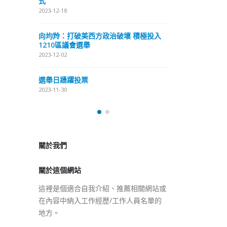
式
抹黑候選人涉選舉舞弊 文: 朱家健
2023-12-18
2023-11-30
極投入
向均羚：打破
香港公院探访明起无须预约一
1210區議會
图睇清最新安排
2023-12-02
2023-01-31
選舉日踴躍投
2023-11-30
關於我們
關於這個網站
這裡是個適合自我介紹、推薦相關網站或
在內容中納入工作經歷/工作人員名單的
地方。