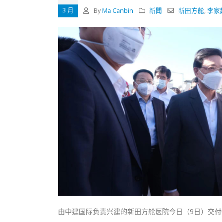
式
抹黑候
3 月
By
Ma Canbin
新聞
新田方舱
,
李家
2023-12-18
2023-11-
向均羚：打破美西方政治破壞 積極投入
1210區議會選舉
2023-12-02
選舉日踴躍投票
2023-11-30
由中建国际负责兴建的新田方舱医院今日（9日）交