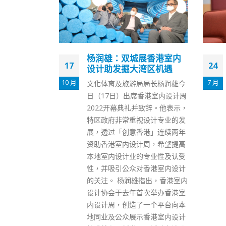
展香港室内
混合免疫非新理论 梁柏
24
27
湾区机遇
贤：新冠绝迹不符现实
7 月
8 月
局长杨润雄今
港大微生物学系讲座教授袁国
香港室内设计周
勇、内科学系传染病科主任孔繁
致辞。他表示，
毅等4名专家早前撰文，指本港
设计专业的发
应在夏天逐渐放宽社交距离措
港」连续两年
施，以达致更好的疫苗接种和自
周，希望提高
然感染产生的“混合免疫”效果，
专业性及认受
避免医疗系统在冬季崩溃。医务
香港室内设计
卫生局局长卢宠茂随后表示，抗
指出，香港室内
疫不能单靠外国做法。医管局前
次举办香港室
行政总裁梁柏贤则指，政府在防
一个平台向本
疫上陷入两难，若跟随专家的开
香港室内设计
放措施恐怕会令个案飙升。相