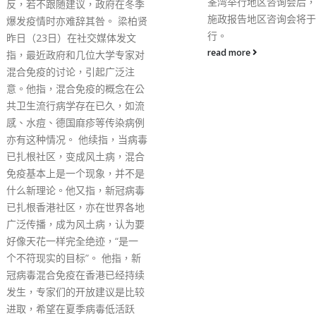
荃湾举行地区咨询会后，新一场
出有关土地房屋、创新科
施政报告地区咨询会将于今日举
碳排放、文化艺术，以至
行。
两制”、《宪法》和《基
教育及国家安全等范畴的
read more
问题。 林郑月娥表示，
区是本年度《施政报告》
对推动创科产业及现代服
展起关键作用，并会加强
深圳的合作，未来将提供
业机会，并为青年人开拓
展空间。她指，香港力争在
年前达致碳中和，会积极
度减碳工作，鼓励青年人
与。 特区政府今日表示
娥特别安排了向全港约1,
中小学及特殊学校，赠送
英文版各一套的《施政报
料册，以帮助学生更好掌
未来的社会和经济发展。