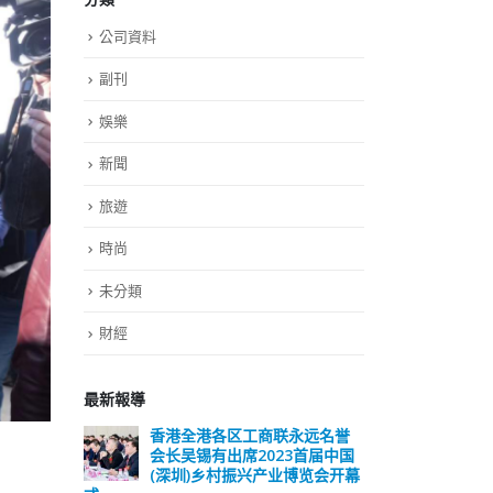
公司資料
副刊
娛樂
新聞
旅遊
時尚
未分類
財經
最新報導
远名誉
選舉日踴躍投票 文: 朱家健
香
届中国
会长
2023-11-30
览会开幕
(深