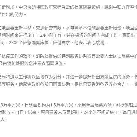
视
不断增加，中央协助特区政府营建急需的社区隔离设施，感谢中联办在整
察
面作出的努力。
设
施〉
工地需要重新平整，交通配套有限，水电等基本设施需要重新接驳，地盘
中
星期时间来进行施工，24小时工作，并在极短的时间内完成工作，表现出
间，2800个应急隔离床位，应付需求，他表示衷心感谢。
了抗疫工作的效率，消防处提供的特别服务协助将有需要人士送往隔离中
民经由消防处服务送往青衣隔离设施。
安局特遣队工作将以区域作为划分，并进一步提升新田方舱医院的服务，
等等服务。他感谢政府各部门同事协助，相信只要香港各界齐心合力，一
8万平方米，建筑面积约为1.5万平方米，采用单层隔离方舱，可提供超过2
日交付验收。自开工以来，项目建设人员两班制，24小时不间断施工。每日进
0人。