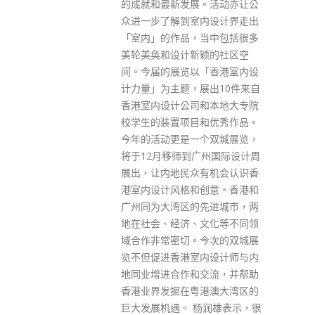
。活动亦让公
反，若不跟随建议，政府在冬季
内设计界走出
爆发疫情时亦难辞其咎。 梁柏贤
当中包括很多
昨日（23日）在社交媒体发文
颖的社区空
指，最近政府和几位大学专家对
「香港室内设
混合免疫的讨论，引起广泛注
展出10件来自
意。他指，混合免疫的概念在公
和本地大专院
共卫生流行病学存在已久，如流
和优秀作品。
感、水痘、德国麻疹等传染病例
个双城展览，
亦有这种情况。 他续指，当病毒
广州国际设计周
已扎根社区，变成风土病，混合
有机会认识香
免疫基本上是一个现象，并不是
创意。香港和
什么新理论。他又指，新冠病毒
先进城市，两
已扎根香港社区，亦在世界各地
文化等不同领
广泛传播，成为风土病，认为要
今次的双城展
好像天花一样完全绝迹，“是一
内设计师与内
个不符现实的目标”。 他指，新
交流，并帮助
冠病毒混合免疫在香港已经持续
港澳大湾区的
发生，专家们的开放建议是比较
杨润雄表示，很
进取，希望在夏季病毒低活跃