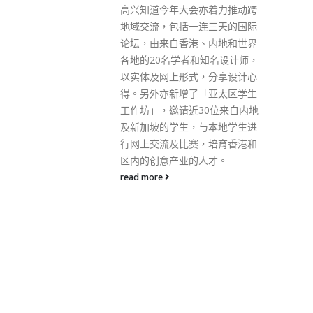
亦着力推动跨
期，能够将群体免疫水平增加，
连三天的国际
免得在冬季病毒活跃的时，而社
、内地和世界
区群体免疫又处于低水平，就有
和知名设计师，
机会大爆发，到时高危人士的感
，分享设计心
染人数会剧增，重症和死亡人数
「亚太区学生
会比现时倍增。 他又指，政府现
30位来自内地
时的政策则相对保守，仍维持以
与本地学生进
加强监察和检测为手段。他认
，培育香港和
为，若政府跟随专家的开放措
人才。
施，恐怕会令个案飙升，难以向
市民交代，但是如果不跟随建
议，不在夏季放宽社交距离，政
府在冬季爆发疫情时亦难辞其
咎。他直言“要拆这个计时炸
弹，有点难度”，但认为全面复
常是市民的期望，亦应该是现届
政府未来6个月的目标。 事实
上，近期有文献提到混合免疫，
如《新英伦医学杂志》本月初发