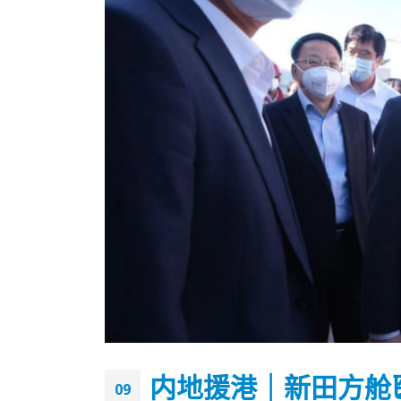
香港全港各区工商联永远名誉
選舉日
会长吴锡有出席2023首届中国
2023-11-
内地援港｜新田方舱
(深圳)乡村振兴产业博览会开幕
09