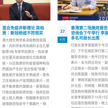
香港第二场施政报告地区
全港中小学派《施政
11
咨询会下午举行 李家超及
告》资料册 林郑网
多名司局长出席
37间学校学生介绍
11 月
行政长官李家超将于今日（27
行政长官林郑月娥上月初
日）下午在南区举行第二场施政
届任内最后一份《施政报
报告咨询会。他今日在社交网页
林郑月娥昨日(10日)在
表示，会与四位司长、副司长及
长杨润雄等陪同下到访沙
八位局长一同出席，包括政务司
中学，以线上线下形式，
司长陈国基、财政司司长陈茂
学校超过2000名学生，
波、律政司副司长张国钧，以及
政报告》内容，聆听学生
孙玉菡、邓炳强、蔡若莲、卢宠
意见和回应他们的提问。
茂及杨何蓓茵等多名局长。 行政
小时的交流中，学生反应
长官李家超将于10月19日公布上
共有16位学生发言，其
任后首份施政报告。继上周六在
关心北部都会区发展。其