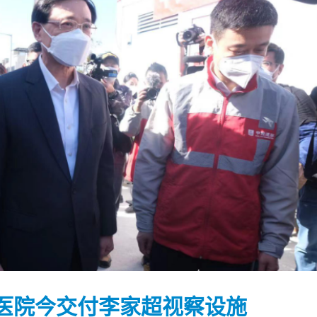
踴躍投票 文: 朱家健
香港全港各区工商联永
会长吴锡有出席2023首
30
医院今交付李家超视察设施
(深圳)乡村振兴产业博