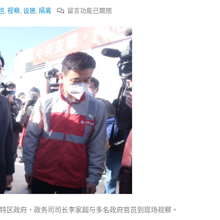
式
選人涉選舉舞弊 文: 朱家健
在
超
,
视察
,
设施
,
隔离
留言功能已關閉
2023-12-18
30
〈内
地
向均羚：打破美西方政治破壞 積
香港公院探访明起无须预约一
1210區議會選舉
援
图睇清最新安排
2023-12-02
港
2023-01-31
｜
選舉日踴躍投票
新
2023-11-30
田
方
舱
医
院
今
交
付
李
家
付特区政府，政务司司长李家超与多名政府官员到现场视察。
超