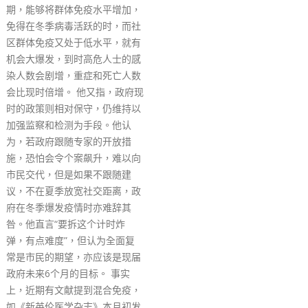
将于明日（11日）起陆
料册到各学校。 资料册
《施政报告》、《施政报
篇》、《北部都会区发展
告书》、《香港2030+
2030年的规划远景与策
《香港气候行动蓝图205
关《十四五规划纲要》支
发展八个中心的便览、拟
第七届立法会的立法建议
相关单张。
read more