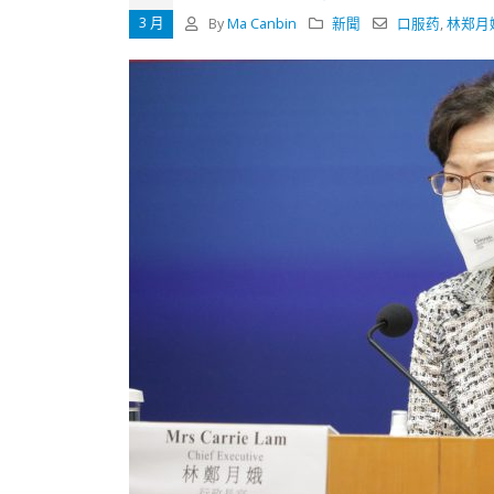
式
抹黑候
3 月
2023-12-18
By
Ma Canbin
新聞
口服药
,
林郑月
2023-11-
向均羚：打破美西方政治破壞 積極投入
1210區議會選舉
2023-12-02
選舉日踴躍投票
2023-11-30