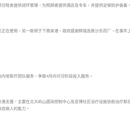
部分院舍提供闭环管理，为照顾者提供酒店及专车，并提供足够防护装备
已正在使用，另一款将于下周来港。政府感谢辉瑞及默沙东药厂，在事件
由内地医疗团队服务，争取4月内可分阶段投入服务。
来港支援，主要在北大屿山感染控制中心及亚博社区治疗设施协助治疗新
重症病人的能力。