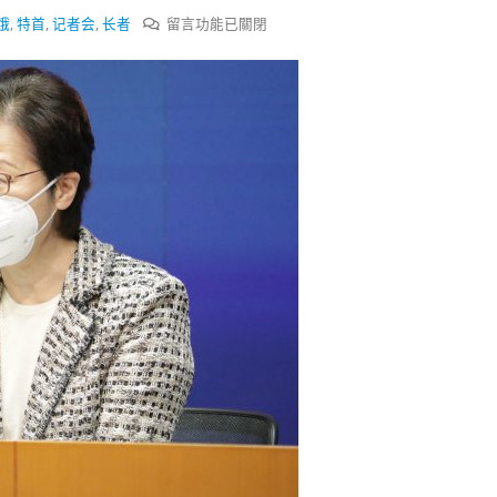
式
選人涉選舉舞弊 文: 朱家健
在
2023-12-18
娥
,
特首
,
记者会
,
长者
留言功能已關閉
30
〈香
港
向均羚：打破美西方政治破壞 積
香港公院探访明起无须预约一
1210區議會選舉
特
图睇清最新安排
2023-12-02
首
2023-01-31
记
選舉日踴躍投票
者
2023-11-30
会
一
文
睇
支
援
染
疫
长
者
要