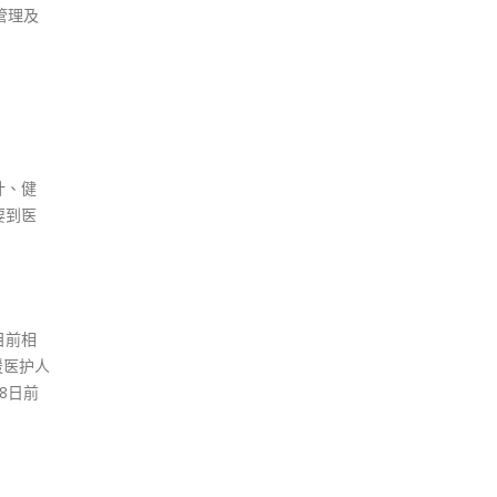
管理及
计、健
要到医
目前相
援医护人
8日前