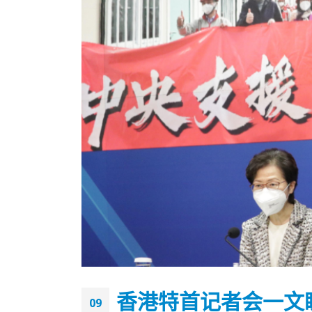
香港全港各区工商联永远名誉
選舉日
会长吴锡有出席2023首届中国
2023-11-
香港特首记者会一文
(深圳)乡村振兴产业博览会开幕
09