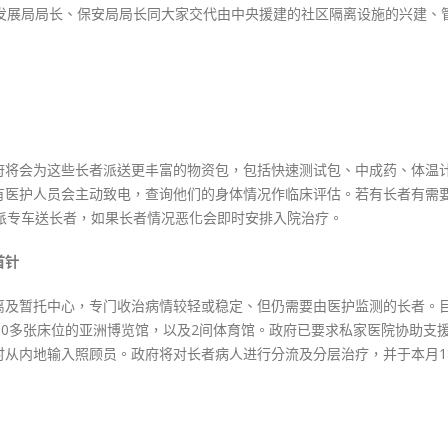
同发展局局长、保安局局长同大家交代由中央援建的社区隔离设施的兴建、
府将会为这些长者派送更丰富的物资包，包括快速测试包、中成药、体温
有医护人员会主动致电，查询他们的身体情况作临床评估。若有长者有需
派专车送长者，如果长者情况恶化会即时安排入院治疗。
首针
离及暂托中心，专门收治病情较轻或稳定、但仍需要由医护监测的长者。
00多张床位的亚洲博览馆，以及2间体育馆。政府已要求私家医院协助支
时从内地输入照顾员。政府将对长者病人进行分流及分层治疗，并于本月1