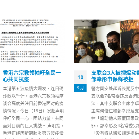
支联会3人被控煽动颠覆罪
何柏良：确诊增加无
06
邹幸彤申保释被拒
分担忧数目起伏符合
6 月
警方国安处起诉长期反中乱港的
港大感染及传染病中心总
支联会7名常委违反香港国安
良今日（6日）表示，除
法，其中支联会主席李卓人、副
覆检阴性的快速检测呈报
主席何俊仁和邹幸彤及支联会被
目前单日核酸及快测确诊
控「煽动他人颠覆国家政权」
上升趋势。对此，他表示
罪，邹幸彤及4名常委另被控
分担心。何柏良指由于住
「没有遵从通知规定提供资料」
症数目并无上升，中环与