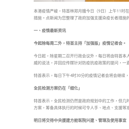
本港疫情严峻，特首林郑月娥今日（9日）上午11时
措施。点新闻为您整理了政府加强支援染疫长者措施
一、疫情最新资讯
今起除每周二外，特首主持「加强版」疫情记者会。
今日起，除星期二召开行政会议外，每日将由特首本
威的说法，并回应传媒针对防疫抗疫政策的提问，一
特首表示，每日下午4时30分的疫情记者会将会继续
全民检测方案仍在「细化」
特首表示，全民检测仍然是政府规划中的工作，但几
方案，筹备具体执行的时候可令人手、地点、支援等
明日将交待中央援建方舱医院兴建、管理及使用事宜