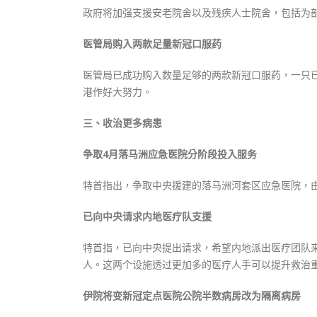
政府将加强支援安老院舍以及残疾人士院舍，包括为
医管局购入两款足量新冠口服药
医管局已成功购入数量足够的两款新冠口服药，一只
港作好大努力。
三、收治更多病患
争取4月落马洲应急医院分阶段投入服务
特首指出，争取中央援建的落马洲河套区应急医院，
已向中央请求内地医疗队支援
特首指，已向中央提出请求，希望内地派出医疗团队
人。这两个设施透过更加多的医疗人手可以提升救治
伊院将变新冠定点医院公院半数病房改为隔离病房