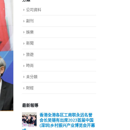
公司資料
副刊
娛樂
新聞
旅遊
時尚
未分類
財經
最新報導
远名誉
選舉日踴躍投票 文: 朱家健
香
届中国
会长
2023-11-30
览会开幕
(深