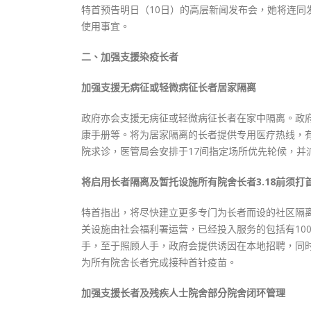
特首预告明日（10日）的高层新闻发布会，她将连
使用事宜。
二、加强支援染疫长者
加强支援无病征或轻微病征长者居家隔离
政府亦会支援无病征或轻微病征长者在家中隔离。政
康手册等。将为居家隔离的长者提供专用医疗热线，
院求诊，医管局会安排于17间指定场所优先轮候，并
将启用长者隔离及暂托设施所有院舍长者3.18前须打
特首指出，将尽快建立更多专门为长者而设的社区隔
关设施由社会福利署运营，已经投入服务的包括有10
手，至于照顾人手，政府会提供诱因在本地招聘，同
为所有院舍长者完成接种首针疫苗。
加强支援长者及残疾人士院舍部分院舍闭环管理