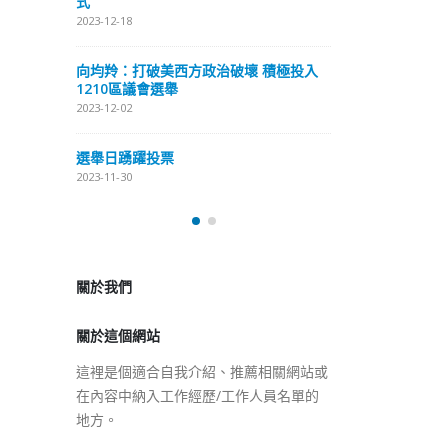
式
抹黑候選人涉選舉舞弊 文: 朱家健
2023-12-18
2023-11-30
極投入
向均羚：打破
香港公院探访明起无须预约一
1210區議會
图睇清最新安排
2023-12-02
2023-01-31
選舉日踴躍投
2023-11-30
關於我們
關於這個網站
這裡是個適合自我介紹、推薦相關網站或
在內容中納入工作經歷/工作人員名單的
地方。