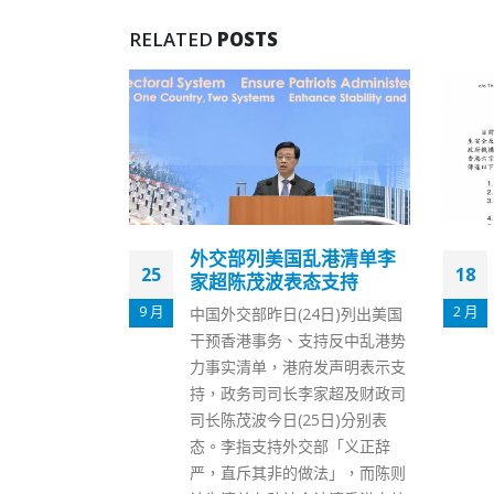
RELATED
POSTS
乱港清单李
香港六宗教领袖吁全民一
18
10
态支持
心共同抗疫
2 月
9 月
4日)列出美国
本港第五波疫情大爆发，连日确
持反中乱港势
诊数以千计。香港六宗教领袖座
发声明表示支
谈会高度关注目前香港面对的疫
家超及财政司
情情况，今日（18日）发起声明
5日)分别表
呼吁全民一心，团结力量，共同
部「义正辞
面对目前的巨大挑战。 声明指，
法」，而陈则
香港正经历新冠肺炎第五波疫情