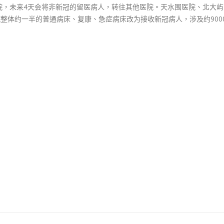
院，未来4天会将非新冠的留医病人，转往其他医院。天水围医院、北大屿
院整体约一半的普通病床、复康、急症病床改为接收新冠病人，涉及约900