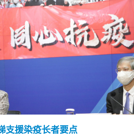
踴躍投票 文: 朱家健
香港全港各区工商联永
会长吴锡有出席2023首
30
睇支援染疫长者要点
(深圳)乡村振兴产业博