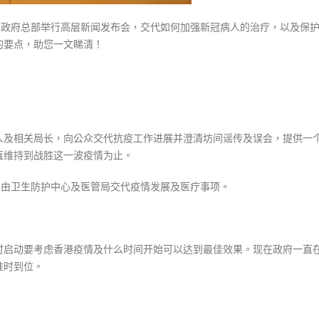
点〉
中
在政府总部举行高层新闻发布会，交代如何加强新冠病人的治疗，以及保
的要点，助您一文睇清！
人及相关局长，向公众交代抗疫工作进展并澄清坊间谣传及误会，提供一
直维持到战胜这一波疫情为止。
，由卫生防护中心及医管局交代疫情发展及医疗事项。
时启动要考虑香港疫情及什么时间开始可以达到最佳效果。现在政府一直
准时到位。