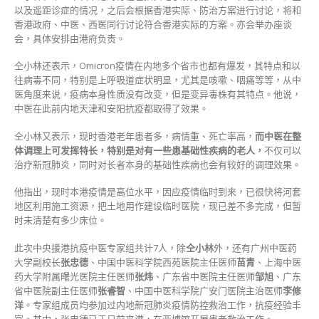
以及遥距诊症的情况，之后会根据香港实际、防治方案进行讨论，将和
香港政府、中医、西医同行讨论符合香港实际的方案。亦会举办座谈
会，具体安排由港府负责。
仝小林还表示，Omicron疫情在内地多个省市也都有爆发，其特点和以
往病毒不同，特别是上呼吸道症状明显，尤其是咳嗽、咽痛等等，从中
医角度来说，疫病本身性质没有改变，但是变异毒株有其特点。他说，
中医在此前内地天津和安阳抗疫都取得了效果。
仝小林又表示，现时香港老年患者多，病情重、死亡率高，
而中医在整
体调理上可发挥特长，特别是对有一些患基础性疾病的老人，
不仅可以
治疗新冠肺炎，同时对长者本身的基础性疾病也会有较好的调理效果。
他指出，现时本港疫情是高位水平，因应疫情临时到来，已很快将河套
地区利用施工资源，把土地用作建设临时医院，现已差不多完成，但暂
时未清楚有多少床位。
此次中央援港抗疫中医专家组共计7人，除
仝小林
外，还有广州中医药
大学副校长
张忠德
、中国中医科学院西苑医院主任医师
苗青
、上海中医
药大学附属曙光医院主任医师
张炜
、广东省中医院主任医师
邹旭
、广东
省中医院副主任医师
张睿智
、中国中医科学院广安门医院主治医师
李修
洋
。专家组成员均参加过内地新冠肺炎疫情防控救治工作，抗疫经验丰