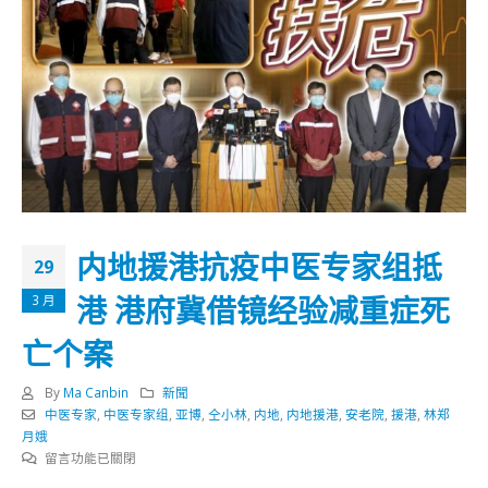
内地援港抗疫中医专家组抵
29
港 港府冀借镜经验减重症死
3 月
亡个案
By
Ma Canbin
新聞
中医专家
,
中医专家组
,
亚博
,
仝小林
,
内地
,
内地援港
,
安老院
,
援港
,
林郑
月娥
在
留言功能已關閉
〈内