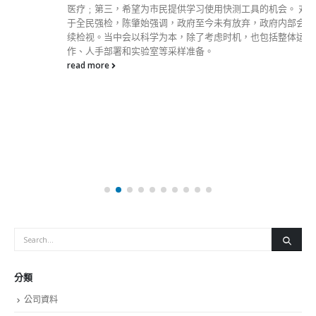
医疗﹔第三，希望为市民提供学习使用快测工具的机会。 对
于全民强检，陈肇始强调，政府至今未有放弃，政府内部会继
续检视。当中会以科学为本，除了考虑时机，也包括整体运
作、人手部署和实验室等采样准备。
read more
分類
公司資料
副刊
娛樂
新聞
旅遊