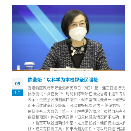
陈肇始：以科学为本检视全民强检
09
香港特区政府呼吁全港市民昨日（8日）起一连三日进行快速
4 月
抗原测试。食物及卫生局局长陈肇始在接受香港中通社专访时
表示，虽然全民快测属自愿性，但希望市民先试一下做快测，
对于后续放宽社交距离，可以做好风险评估。 陈肇始指，全
民快测有三大目的：第一，了解香港的情况，虽然目前有不同
数据和预测，包括专家意见，但具体感染情况仍不准确﹔第
二，希望可以找出确诊个案，尤其是长者，他们仍未出来做测
试，或未有快测工具，如果检测为阳性，可以尽快进行隔离和