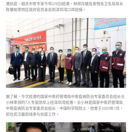
死
港抗疫，相关中医专家今早(29日)抵港，林郑月娥及食物及卫生局局长
亡
陈肇始等特区政府官员亲自到深圳湾口岸迎接。
个
案〉
中
据了解，今次抵港的国家中医药管理局中医疫病防治专家委员会组长仝
小林率领的7人专家团早上经深圳湾抵港，仝小林是国家中医药管理局
中医疫病防治专家委员会组长、中国科学院院士，他曾于2020年1月，
前往武汉最前线参与抗疫工作。