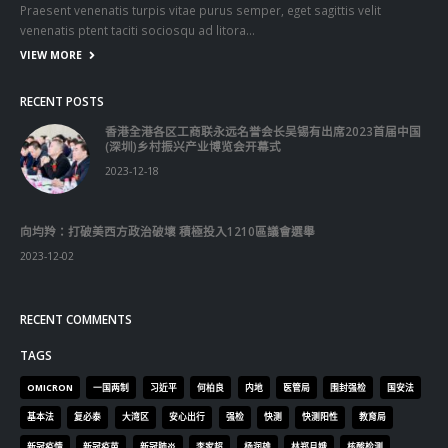
(深圳)乡村振兴产业博览会开幕式
2023-12-18
向均羚：打破美西方政治破壞 積極投入1210區議會選舉
2023-12-02
RECENT COMMENTS
TAGS
OMICRON
一国两制
习近平
何柏良
内地
医管局
围封强检
国安法
基本法
复必泰
大湾区
安心出行
强检
快测
快测阳性
教育局
新冠疫情
新冠疫苗
新冠肺炎
李家超
杨润雄
林郑月娥
核酸检测
梁振英
死亡个案
消费券
疫情
疫情记者会
疫苗
确诊
科兴
立法会
立法会选举
第五波疫情
聂德权
警方
输入个案
通关
邓炳强
长者
阳性
陈肇始
陈茂波
香港
香港国安法