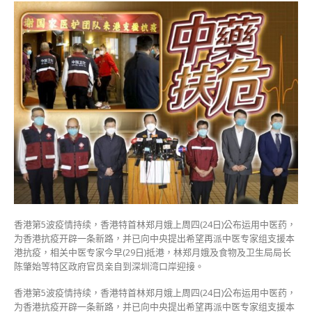
地
援
港
抗
疫
中
医
专
家
组
抵
港
港
府
冀
借
香港第5波疫情持续，香港特首林郑月娥上周四(24日)公布运用中医药，
镜
为香港抗疫开辟一条新路，并已向中央提出希望再派中医专家组支援本
经
港抗疫，相关中医专家今早(29日)抵港，林郑月娥及食物及卫生局局长
验
陈肇始等特区政府官员亲自到深圳湾口岸迎接。
减
重
香港第5波疫情持续，香港特首林郑月娥上周四(24日)公布运用中医药，
症
为香港抗疫开辟一条新路，并已向中央提出希望再派中医专家组支援本