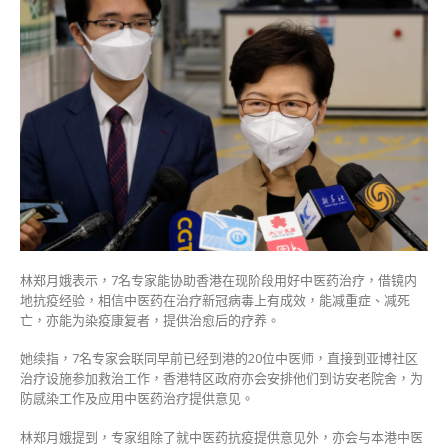
林郑月娥表示，7名专家能协助香港在现阶段用好中医药治疗，借镜内
地抗疫经验，相信中医药在治疗新冠病毒上有成效，能减重症、减死
亡，亦能为染疫康复者，提供治愈后的疗养。
她续指，7名专家会联同早前已经到港的20位中医师，直接到亚博社区
治疗设施参加救治工作，香港特区政府亦会安排他们到访安老院舍，为
防感染工作及应用中医药治疗提供意见。
林郑月娥提到，专家组除了就中医药抗疫提供意见外，亦会与本港中医