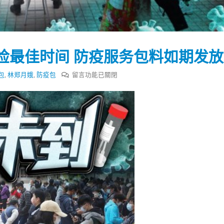
式
選人涉選舉舞弊 文: 朱家健
2023-12-18
30
向均羚：打破美西方政治破壞 積
香港公院探访明起无须预约一
1210區議會選舉
检最佳时间 防疫服务包料如期发放
图睇清最新安排
2023-12-02
2023-01-31
在
包
,
林郑月娥
,
防疫包
留言功能已關閉
選舉日踴躍投票
〈港
2023-11-30
府
称
仍
未
到
全
民
强
检
最
佳