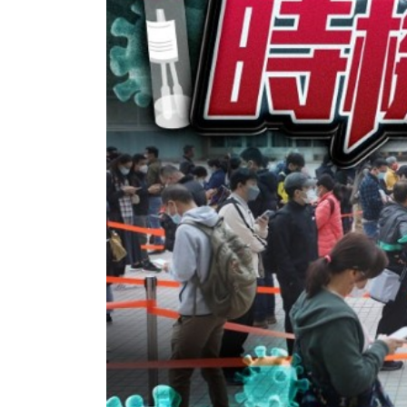
香港全港各区工商联永远名誉
選舉日
会长吴锡有出席2023首届中国
2023-11-
(深圳)乡村振兴产业博览会开幕