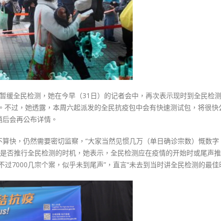
时
间
防
疫
服
务
包
料
暂缓全民检测，她在今早（31日）的记者会中，再次表示现时到全民检
如
声。不过，她透露，本周六起派发的全民抗疫包中会有快速测试包，将很快
期
稍后会再公布详情。
发
放〉
不算快，仍然需要密切监察，“大家当然见惯几万（单日确诊宗数）慨数字
中
落，是否推行全民检测的时机，她表示，全民检测应在疫情的开始时或尾声
过7000几宗个案，似乎未到尾声”，直言“未去到当时讲全民检测的最佳