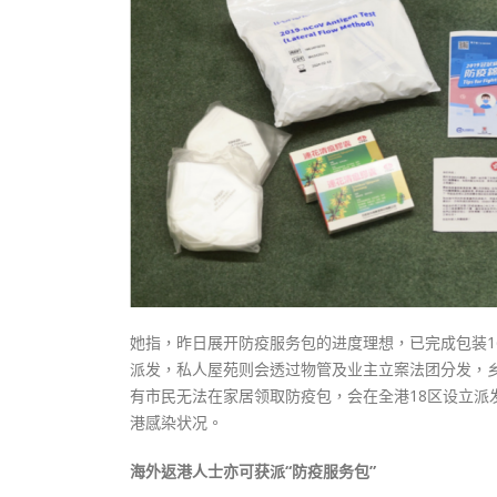
她指，昨日展开防疫服务包的进度理想，已完成包装1
派发，私人屋苑则会透过物管及业主立案法团分发，
有市民无法在家居领取防疫包，会在全港18区设立
港感染状况。
海外返港人士亦可获派“防疫服务包”