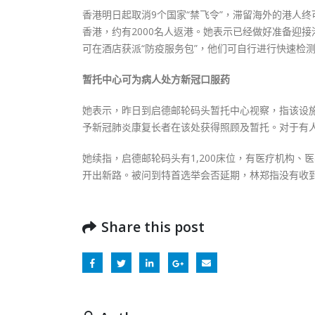
香港明日起取消9个国家“禁飞令”，滞留海外的港人
香港，约有2000名人返港。她表示已经做好准备迎
可在酒店获派“防疫服务包”，他们可自行进行快速检
暂托中心可为病人处方新冠口服药
她表示，昨日到启德邮轮码头暂托中心视察，指该设
予新冠肺炎康复长者在该处获得照顾及暂托。对于有
她续指，启德邮轮码头有1,200床位，有医疗机构
开出新路。被问到特首选举会否延期，林郑指没有收到
Share this post