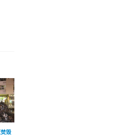
占比
屯门凯德花园1不确定检测
林郑
14
16
塞征
证无染疫 龙成花园强检后
拟于