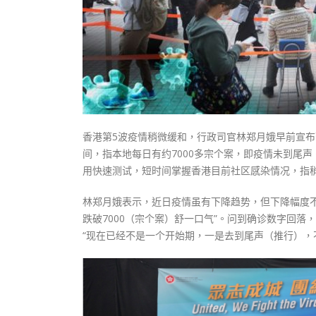
香港第5波疫情稍微缓和，行政司官林郑月娥早前宣布
间，指本地每日有约7000多宗个案，即疫情未到尾
用快速测试，短时间掌握香港目前社区感染情况，指
林郑月娥表示，近日疫情虽有下降趋势，但下降幅度
跌破7000（宗个案）舒一口气”。问到确诊数字回
“现在已经不是一个开始期，一是去到尾声（推行），不