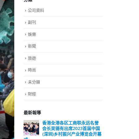
公司資料
副刊
娛樂
新聞
旅遊
時尚
未分類
財經
最新報導
远名誉
選舉日踴躍投票 文: 朱家健
香
届中国
会长
2023-11-30
览会开幕
(深