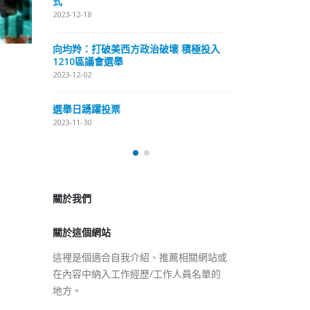
式
抹黑候選人涉選舉舞弊 文: 朱家健
2023-12-18
2023-11-30
極投入
向均羚：打破
香港公院探访明起无须预约一
1210區議會
图睇清最新安排
2023-12-02
2023-01-31
選舉日踴躍投
2023-11-30
關於我們
關於這個網站
這裡是個適合自我介紹、推薦相關網站或
在內容中納入工作經歷/工作人員名單的
地方。