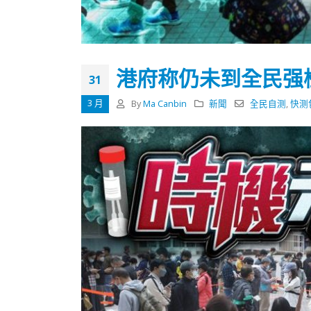
式
抹黑候
2023-12-18
2023-11-
向均羚：打破美西方政治破壞 積極投入
1210區議會選舉
港府称仍未到全民强
2023-12-02
31
3 月
By
Ma Canbin
新聞
全民自测
,
快测
選舉日踴躍投票
2023-11-30