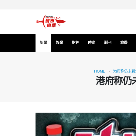
新聞
娛樂
財經
時尚
副刊
旅遊
HOME
港府称仍未到
港府称仍