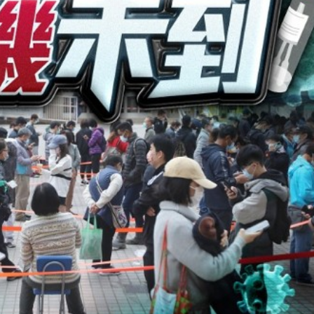
踴躍投票 文: 朱家健
香港全港各区工商联永
会长吴锡有出席2023首
30
(深圳)乡村振兴产业博