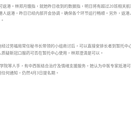
终可返港。林郑月娥指，就她昨日收到的数据指，明日将有超过20班相关航
接港人返港，昨日已经内部开会协调，确保各个环节运行畅顺。另外，返港
测。
施经过劳福局常任秘书长带领的小组商讨后，可以直接安排长者到暂托中
人质疑新冠口服药可否在暂托中心使用，林郑澄清是可以。
、医学院等人手，有中西医结合治疗及情绪支援服务，她认为中医专家抵港
任何通知，仍然4月3日提名期。