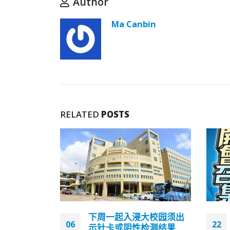
Author
Ma Canbin
RELATED
POSTS
大校园须出
香港特区新一届行政会议
22
03
检测结果
成员名单公布，叶刘淑仪