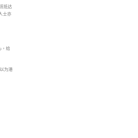
班抵达
人士亦
心，给
可以为港