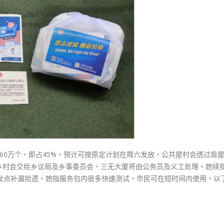
60万个，即占45%，预计可按原定计划在周六发放，公共屋村会透过房
乡村会交给乡议局及乡事委员会，三无大厦将由公务员及义工处理。她续
派发点补漏拾遗。她指服务包内很多快速测试，市民可在短时间内使用，以