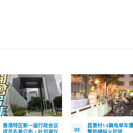
荔景村14辆电单车遭焚毁
香港运输署：私家车
13
警追缉纵火狂徒
高而运载量有限“挤