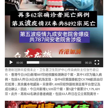
报〉
中
00:00
00:15
香港新冠肺炎疫情未止，卫生署卫生防护中心传染病处主任张竹君公
布，
香港今日(9日)新增897宗经核酸检测确诊个案，其中13宗为输入病
例，包括9人昨日(8日)在机场发现，当中6宗乘国泰航空CX798航班由印
尼抵港；其余属本地感染。另录得1,638宗经快速检测呈报平台登记及
成功确认，因此，今日共新增2,535宗个案，第5波个案累计1,175,631
宗。
此外，再有62名确诊患者病逝，包括53人昨日在公立医院离世。