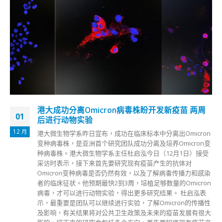
逾百港警观塘反罪恶行动拘46人
18
观塘警区反三合会行动组、重案组、情报组、特别职务队、杂
12 月
项调查队、特遣队及东九龙总区机动部队，共出动近百警力，
在昨日(17日)下午4时于区内展开代号「勇爵」的联合行动，搜
查多处地点，并由冲锋队警员协助下爆门，捣破3个非法赌
档，包括1个钓鱼机赌档、1个百家乐赌档及1个麻雀赌档；并
破获2个毒窟。 行动中，警方共拘捕24男及22女(17至77岁)，
包括一名持香港身份证的巴籍汉；被捕人士分别涉嫌藏有攻击
性武器、经营赌场、在赌博场所内赌博、经营毒窟、贩运危险
药物及吸食或注射毒品，所有被捕人士亦涉嫌违反禁聚令
(599G)遭票控，全部人士已被扣查。 观塘警区反三合会行动组