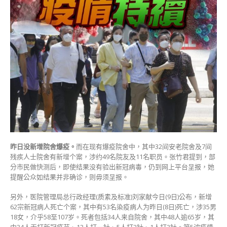
昨日没新增
院舍爆疫。
而在现有爆疫院舍中，其中32间安老院舍及7间
残疾人士院舍有新增个案，涉约49名院友及11名职员。张竹君提到，部
分市民做快测后，即使结果没有验出新冠病毒，仍到网上平台呈报，她
提醒公众如结果并非确诊，则毋须呈报。
另外，医院管理局总行政经理(质素及标准)刘家献今日(9日)公布，新增
62宗新冠病人死亡个案，其中有53名染疫病人为昨日(8日)死亡，涉35男
18女，介乎58至107岁。死者包括34人来自院舍，其中48人逾65岁，其