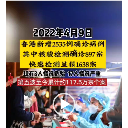
視
港
訊
今
播
日
放
新
器
增
2535
确
诊
输
入
个
案
占
13
例
另
有
1638
宗
快
测
呈