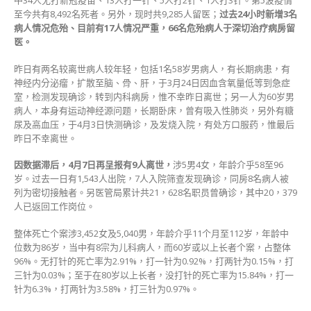
中34人无打新冠疫苗、13人打一针、5人打2针、1人打3针。第5波疫情
至今共有8,492名死者。另外，现时共9,285人留医；
过去24小时新增3名
病人情况危殆、目前有17人情况严重，66名危殆病人于深切治疗病房留
医。
昨日有两名较离世病人较年轻，包括1名58岁男病人，有长期病患，有
神经内分泌瘤，扩散至脑、骨、肝，于3月24日因血含氧量低等到急症
室，检测发现确诊，转到内科病房，惟不幸昨日离世；另一人为60岁男
病人，本身有运动神经源问题，长期卧床，曾有吸入性肺炎，另外有糖
尿及高血压，于4月3日快测确诊，及发烧入院，有处方口服药，惟最后
昨日不幸离世。
因数据滞后，4月7日再呈报有9人离世，
涉5男4女，年龄介乎58至96
岁。过去一日有1,543人出院，7人入院筛查发现确诊，同房8名病人被
列为密切接触者。另医管局累计共21，628名职员曾确诊，其中20，379
人已返回工作岗位。
整体死亡个案涉3,452女及5,040男，年龄介乎11个月至112岁，年龄中
位数为86岁，当中有8宗为儿科病人，而60岁或以上长者个案，占整体
96%。无打针的死亡率为2.91%，打一针为0.92%，打两针为0.15%，打
三针为0.03%；至于在80岁以上长者，没打针的死亡率为15.84%，打一
针为6.3%，打两针为3.58%，打三针为0.97%。