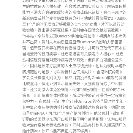
刘思齐高级督察指出，行动中检获7部钓鱼机、4张电动麻雀
台、2张百家乐赌台、约3万港元赌款及一批武器；包括4支垒
球棍、1支铁通、2把折刀、1把鱼生刀、小量怀疑海洛英及冰
毒，以及一批吸食毒品工具，不排除会有更多人被捕。 刘续
称，部分场所由黑帮操控，并指警方会于圣诞及新年假期期间
严厉执法，并呼吁市民切勿以身试法。 新冠肺炎疫情持续近2
年，期间疫情反覆无常，近月更有变种病毒袭港，幸本港疫情
近日有所缓和。当中有不法分子无视禁令，经营非法赌档、无
牌楼上吧等场所，造成其中一大防疫漏洞。警方近期多次采取
执法行动逐一捣破，惟有关情况不断发生，非法场所冚之不
尽。 早前有时事评论员表示，疫情下政府专注防疫工作，不
法分子的气焰因此壮大，不停开设非法场所，以增加收入来
源。此外，若有人曾到访该类场所而被检测染疫，碍于法律问
题，确诊者有机会隐瞒行踪，令有关部门难以追踪其密切接触
者，社区传播链恐难以切断，影响感染控制工作，不法场所最
终演变成播毒源头。 此外，《预防及控制疾病（禁止群组聚
集）规例》（第599G章）订明，禁止于公众地方进行多于4人
的群组聚集。警方呼吁大家顾己及人，严格遵守相关法例，以
协助控制疫情及减低病毒在社区传播的风险。
read more