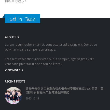
ABOUT US
Lorem ipsum dolor sit amet, consectetur adipiscing elit. Donec eu
pulvinar magna semper scelerisque.
Praesent venenatis turpis vitae purus semper, eget sagittis velit
venenatis ptent taciti sociosqu ad litora…
VIEW MORE
RECENT POSTS
香港全港各区工商联永远名誉会长吴锡有出席2023首届中国
(深圳)乡村振兴产业博览会开幕式
2023-12-18
向均羚：打破美西方政治破壞 積極投入1210區議會選舉
2023-12-02