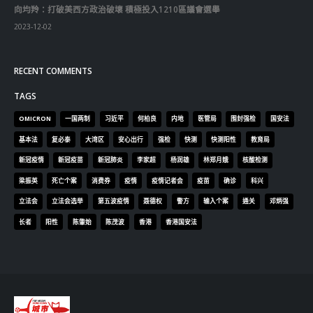
RECENT COMMENTS
TAGS
OMICRON
一国两制
习近平
何柏良
内地
医管局
围封强检
国安法
基本法
复必泰
大湾区
安心出行
强检
快测
快测阳性
教育局
新冠疫情
新冠疫苗
新冠肺炎
李家超
杨润雄
林郑月娥
核酸检测
梁振英
死亡个案
消费券
疫情
疫情记者会
疫苗
确诊
科兴
立法会
立法会选举
第五波疫情
聂德权
警方
输入个案
通关
邓炳强
长者
阳性
陈肇始
陈茂波
香港
香港国安法
© Copyright 2019. All Rights Reserved.