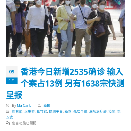
香港今日新增2535确诊 输入
09
个案占13例 另有1638宗快测
4 月
呈报
By
Ma Canbin
新聞
医管局
,
卫生署
,
张竹君
,
快测平台
,
新增
,
死亡个案
,
深切治疗部
,
疫情
,
第
五波
在
留言功能已關閉
〈香