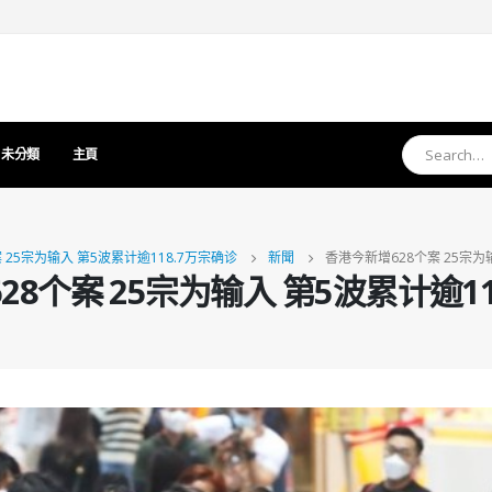
未分類
主頁
 25宗为输入 第5波累计逾118.7万宗确诊
新聞
香港今新增628个案 25宗为
28个案 25宗为输入 第5波累计逾11