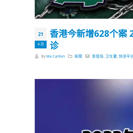
式
抹黑候
2023-12-18
2023-11-
向均羚：打破美西方政治破壞 積極投入
1210區議會選舉
香港今新增628个案 
2023-12-02
21
诊
4 月
選舉日踴躍投票
2023-11-30
By
Ma Canbin
新聞
医管局
,
卫生署
,
快测平
視
訊
播
放
器