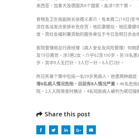
来西亚、加拿大及德国共6个国家，各涉1宗个案。
食物及卫生局副局长徐德义表示，有本周二(19日)至
流在各派发点安排补充存货，地区康健站、地区康健
发，而社会福利署资助的服务单位于今日及明日亦会
医院管理局总行政经理（病人安全及风险管理）何婉霞表
及19日离世，涉3男2女，介乎62至100岁，另18名
岁，其中9人无打针、3人打一针，6人打2针。
昨日死者个案中包括一名59岁男病人，他患两种癌症
增6名病人情况危殆、目前有8人情况严重，
46名危
院，2人入院筛查时确诊，4名同房病人被列为密切接
Share this post