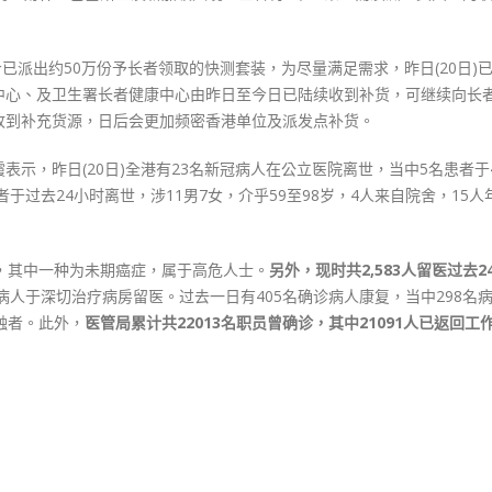
今已派出约50万份予长者领取的快测套装，为尽量满足需求，昨日(20日)
中心、及卫生署长者健康中心由昨日至今日已陆续收到补货，可继续向长
收到补充货源，日后会更加频密香港单位及派发点补货。
示，昨日(20日)全港有23名新冠病人在公立医院离世，当中5名患者于4
患者于过去24小时离世，涉11男7女，介乎59至98岁，4人来自院舍，15人
，其中一种为未期癌症，属于高危人士。
另外，现时共2,583人留医过去2
殆病人于深切治疗病房留医。过去一日有405名确诊病人康复，当中298名
触者。此外，
医管局累计共22013名职员曾确诊，其中21091人已返回工