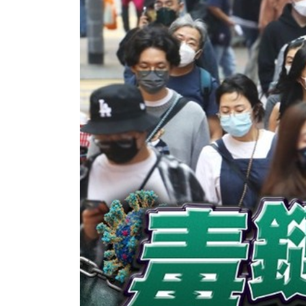
香港全港各区工商联永远名誉
選舉日
会长吴锡有出席2023首届中国
2023-11-
(深圳)乡村振兴产业博览会开幕