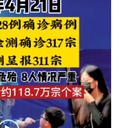
为
输
入
第
5
波
累
计
逾
118.7
万
宗
确
诊〉
中