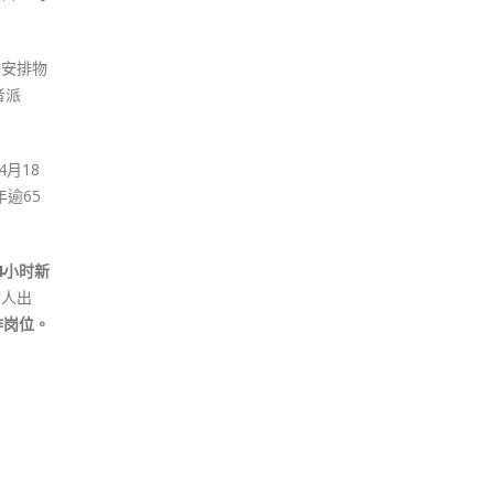
已安排物
者派
月18
年逾65
4小时新
病人出
作岗位。