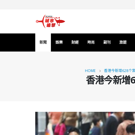
新聞
娛樂
財經
時尚
副刊
旅遊
HOME
香港今新增628个案
香港今新增6