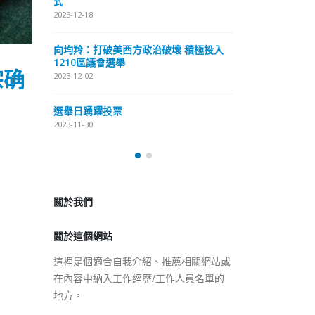
式
抹黑候選人涉選舉舞弊 文: 朱家健
2023-12-18
2023-11-30
極投入
向均羚：打破
香港公院探访明起无须预约一
1210區議會
宗确
图睇清最新安排
2023-12-02
2023-01-31
選舉日踴躍投
2023-11-30
關於我們
關於這個網站
這裡是個適合自我介紹、推薦相關網站或
在內容中納入工作經歷/工作人員名單的
地方。