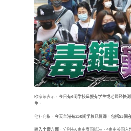
欧家荣表示，
今日有6间学校呈报有学生或老师经快测
生。
他补充指，
今天全港有250间学校已复课，包括55间
输入个案方面
，分别有6宗由泰国抵港、4宗由英国入