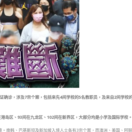
证确诊，涉及7宗个案，包括来先4间学校的5名教职员，及来自2间学校的
在港岛区、93间在九龙区、102间在新界区，大部分均是小学及国际学校
境。南韩、巴基斯坦及新加坡入境人士各有3宗个案，而澳洲、美国、阿