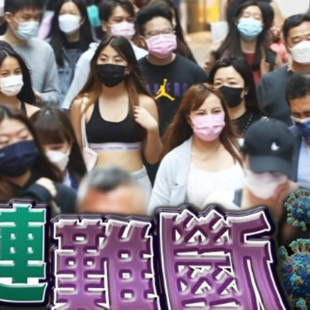
踴躍投票 文: 朱家健
香港全港各区工商联永
会长吴锡有出席2023首
30
(深圳)乡村振兴产业博