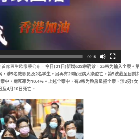
00:15
处首席医生欧家荣公布，
今日(21日)新增628宗确诊，25宗为输入个案。
诊个案，涉5名教职员及2名学生。另再有26新冠病人染疫亡。第5波截至目前
的个案中，病死率为10.4%。上述个案中，有3宗为殓房呈报个案，涉2男1
日及4月10日死亡。