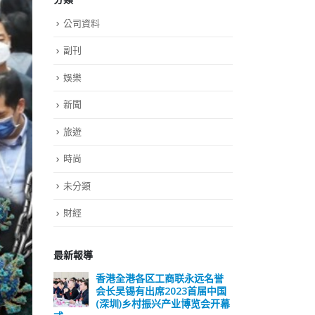
公司資料
副刊
娛樂
新聞
旅遊
時尚
未分類
財經
最新報導
远名誉
選舉日踴躍投票 文: 朱家健
香
届中国
会长
2023-11-30
览会开幕
(深