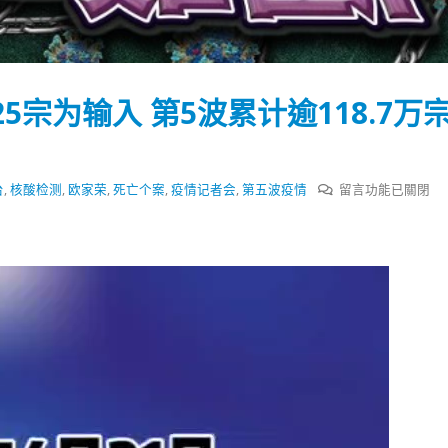
式
選人涉選舉舞弊 文: 朱家健
2023-12-18
30
向均羚：打破美西方政治破壞 積
香港公院探访明起无须预约一
1210區議會選舉
25宗为输入 第5波累计逾118.7万
图睇清最新安排
2023-12-02
2023-01-31
選舉日踴躍投票
2023-11-30
在
台
,
核酸检测
,
欧家荣
,
死亡个案
,
疫情记者会
,
第五波疫情
留言功能已關閉
〈香
港
今
新
增
628
个
案
25
宗