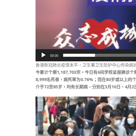
00:00
香港新冠肺炎疫情未平，卫生署卫生防护中心传染病
今累计个案1,187,703宗。今日有6间学校呈报确
8,999名死者，病死率为0.76%；而在80岁或以上
介乎72至85岁，均有长期病，分别在3月10日、4月2