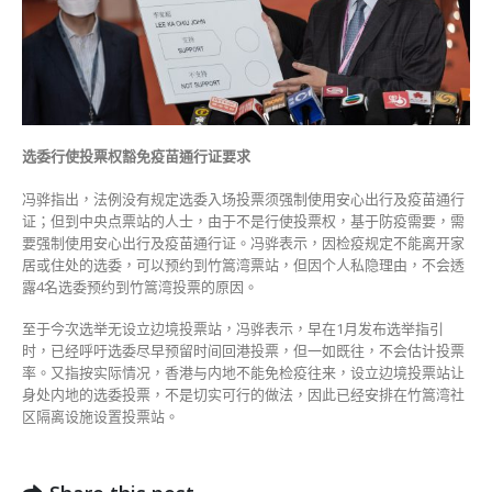
选委行使投票权豁免疫苗通行证要求
冯骅指出，法例没有规定选委入场投票须强制使用安心出行及疫苗通行
证；但到中央点票站的人士，由于不是行使投票权，基于防疫需要，需
要强制使用安心出行及疫苗通行证。冯骅表示，因检疫规定不能离开家
居或住处的选委，可以预约到竹篙湾票站，但因个人私隐理由，不会透
露4名选委预约到竹篙湾投票的原因。
至于今次选举无设立边境投票站，冯骅表示，早在1月发布选举指引
时，已经呼吁选委尽早预留时间回港投票，但一如既往，不会估计投票
率。又指按实际情况，香港与内地不能免检疫往来，设立边境投票站让
身处内地的选委投票，不是切实可行的做法，因此已经安排在竹篙湾社
区隔离设施设置投票站。