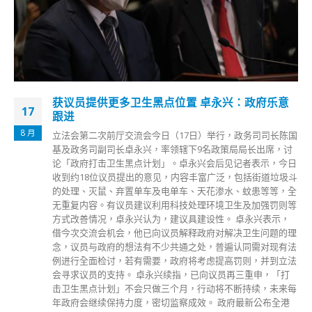
邓炳强忆黑暴期间任一哥执法部门靠专业表现赢回
05
市民信任
1 月
2019年香港发生多宗暴力事件，时任警队「一哥」、现任保安
局局长邓炳强忆述在黑暴期间临危受命出任一哥，他指在任内
严正执法，应对社会暴乱，希望执法部门做到公平公正，靠专
业表现赢回市民信任。 邓炳强接受大公文汇全媒体访问指，
在2019年黑暴最严重的时刻，临危受命出任警队一哥，最终不
辱使命，在任内严正执法，应对社会暴乱，积极回应外界对警
队的不实指控和质疑，实现止暴制乱。 他回忆起在香港中文
大学修读社工专业毕业后，怀揣「警察梦」顺利考入警队。在
考入警队初期，相比有过警队实习经验的同期生，邓炳强并无
优势可言，甚至曾因考试不合格要「留班」。 维护国家安全
是工作重点 邓炳强在2013年前往英国皇家国防研究学院参加
为期一年的全职进修。「除了课堂的知识之外，我们要出去一
些战乱的地方，我就去了巴勒斯坦和以色列，经历过那些才更