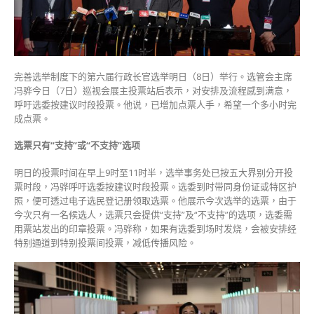
票
冯
骅：
点
票
完善选举制度下的第六届行政长官选举明日（8日）举行。选管会主席
约
冯骅今日（7日）巡视会展主投票站后表示，对安排及流程感到满意，
需
呼吁选委按建议时段投票。他说，已增加点票人手，希望一个多小时完
1
成点票。
小
时
选票只有“支持”或“不支持”选项
暂
有
明日的投票时间在早上9时至11时半，选举事务处已按五大界别分开投
4
票时段，冯骅呼吁选委按建议时段投票。选委到时带同身份证或特区护
选
照，便可透过电子选民登记册领取选票。他展示今次选举的选票，由于
委
今次只有一名候选人，选票只会提供“支持”及“不支持”的选项，选委需
预
用票站发出的印章投票。冯骅称，如果有选委到场时发烧，会被安排经
约
特别通道到特别投票间投票，减低传播风险。
竹
篙
湾
投
票〉