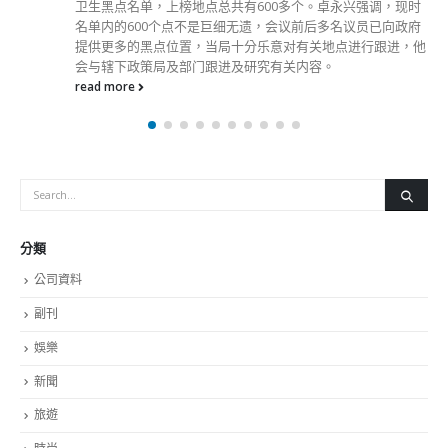
加珍惜和平。」 对于香港社会气氛渐趋缓和，邓炳强指，修
例风波是外部势力企图在香港挑起「颜色革命」，相信市民认
识到这一点，很多问题便可迎刃而解。他希望执法部门做到公
平公正，靠专业表现赢回市民信任。 身为保安局局长，邓炳
强指维护国家安全是工作重点，除执行香港国安法外，他还将
推动基本法第二十三条的立法工作。他又称，年轻人在网络时
代，要慎思明辨，做好自己的判断。
read more
分類
公司資料
副刊
娛樂
新聞