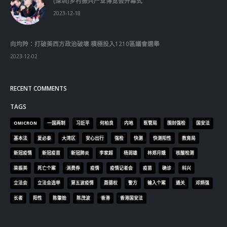
RECENT POSTS
香港全港各区工商联永远名誉会长吴锡有出席2023首届中国
(深圳)乡村振兴产业博览会开幕式
2023-12-18
向均羚：打破美西方政治破壞 積極投入1210區議會選舉
2023-12-02
RECENT COMMENTS
TAGS
OMICRON
一国两制
习近平
何柏良
内地
医管局
围封强检
国安法
基本法
复必泰
大湾区
安心出行
强检
快测
快测阳性
教育局
新冠疫情
新冠疫苗
新冠肺炎
李家超
杨润雄
林郑月娥
核酸检测
梁振英
死亡个案
消费券
疫情
疫情记者会
疫苗
确诊
科兴
立法会
立法会选举
第五波疫情
聂德权
警方
输入个案
通关
邓炳强