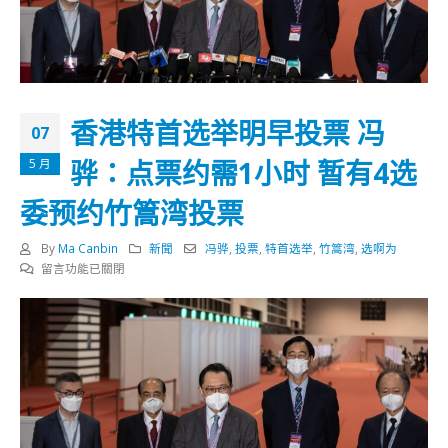
香港特首选举明早投票 冯
07
骅：点票约需1小时 暂有4选
5 月
委预约竹篙湾投票
By
Ma Canbin
新聞
冯骅
,
投票
,
特首选举
,
竹篙湾
,
选啊为
在
留言功能已關閉
〈香
港
特
首
选
举
明
早
投