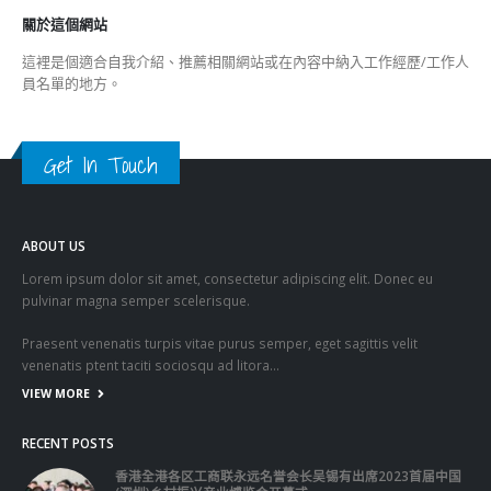
關於我們
關於這個網站
這裡是個適合自我介紹、推薦相關網站或在內容中納入工作經歷/工作人
員名單的地方。
Get In Touch
ABOUT US
Lorem ipsum dolor sit amet, consectetur adipiscing elit. Donec eu
pulvinar magna semper scelerisque.
Praesent venenatis turpis vitae purus semper, eget sagittis velit
venenatis ptent taciti sociosqu ad litora…
VIEW MORE