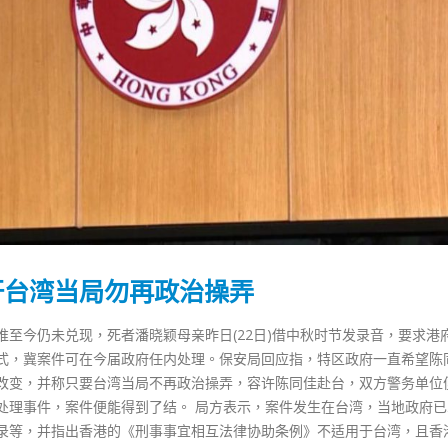
吁台湾当局勿再政治操弄
至今仍未兑现，死者潘晓颖母亲昨日(22日)借中秋时节发录音，要求港
式，冀案件可在今届政府任内处理。保安局回应指，特区政府一直希望陈
改变，并称只要台湾当局不再政治操弄，容许陈同佳赴台，双方警务单位
香港全港各区工商联永远名誉
選舉日踴躍投票 文: 朱家健
处理事件，案件便能得到了结。 局方表示，案件发生在台湾，当地政府已
会长吴锡有出席2023首届中国
2023-11-30
录等，并指出香港的《刑事事宜相互法律协助条例》不适用于台湾，且香
(深圳)乡村振兴产业博览会开幕