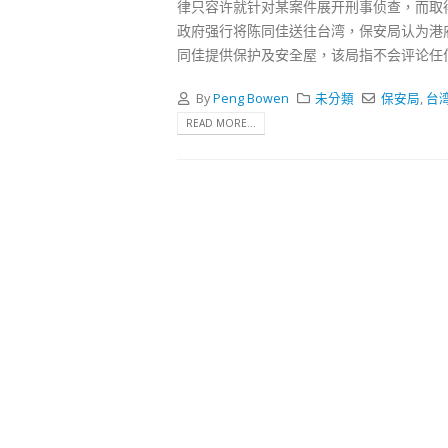
式
律只容许就针对某案件展开刑事侦查，而取
2023-12-
政府强行将陈同佳送往台湾，保安局认为港
同佳提供保护及安全屋，该局指不会评论任
向均羚
1210
By
Peng Bowen
未分類
保安局
,
台
2023-12-
READ MORE...
選舉日
2023-11-