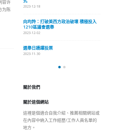
式
例容许
抹黑候選人涉選
2023-12-18
方为陈
2023-11-30
向均羚：打破美西方政治破壞 積極投入
预约一
香
1210區議會選舉
图
2023-12-02
2023
選舉日踴躍投票
2023-11-30
關於我們
關於這個網站
這裡是個適合自我介紹、推薦相關網站或
在內容中納入工作經歷/工作人員名單的
地方。