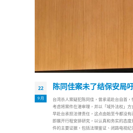
陈同佳案未了结保安局
22
9 月
台湾杀人案疑犯陈同佳，曾承诺赴台自首，惟
考虑将案件在港审理，并以「域外法权」方
早赴台承担法律责任，这点由始至今都没有
即展开行程安排研究，以认真和务实的态度
件的主要证据，包括法理鉴证、闭路电视纪