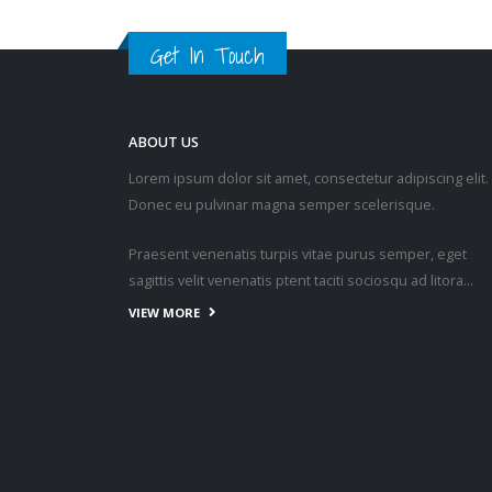
Get In Touch
ABOUT US
Lorem ipsum dolor sit amet, consectetur adipiscing elit.
Donec eu pulvinar magna semper scelerisque.
Praesent venenatis turpis vitae purus semper, eget
sagittis velit venenatis ptent taciti sociosqu ad litora…
VIEW MORE