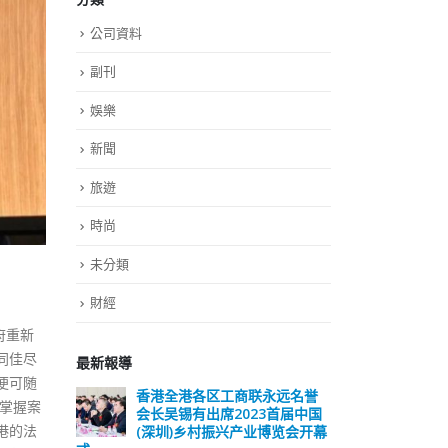
公司資料
副刊
娛樂
新聞
旅遊
時尚
未分類
財經
府重新
同佳尽
最新報導
便可随
香港全港各区工商联永远名誉
選舉日踴躍投票
掌握案
会长吴锡有出席2023首届中国
2023-11-30
港的法
(深圳)乡村振兴产业博览会开幕