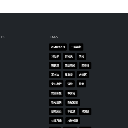
TS
TAGS
OMICRON
一国两制
习近平
何柏良
内地
医管局
围封强检
国安法
基本法
复必泰
大湾区
安心出行
强检
快测
快测阳性
教育局
新冠疫情
新冠疫苗
新冠肺炎
李家超
杨润雄
林郑月娥
核酸检测