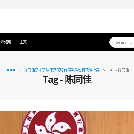
未分類
主頁
HOME
陈同佳案未了结保安局吁台湾当局勿再政治操弄
TAG -
陈同佳
Tag - 陈同佳