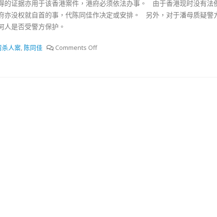
得的证据亦用于该香港案件，港府必须依法办事。 由于香港现时没有法
抹黑候選人涉選舉舞弊 文: 朱家健
18
府亦没权就自首的事，代陈同佳作决定或安排。 另外，对于潘母质疑警
2023-11-30
何人是否受警方保护。
：打破美西方政治破壞 積極投入
香港公院探访明起无须
區議會選舉
湾杀人案
,
陈同佳
Comments Off
图睇清最新安排
02
2023-01-31
踴躍投票
30