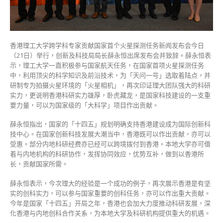
力
雄
厚
可
香港理工大学跨学科专家贡献国家首个火星探测任务新闻发布会今日
为
（21日）举行，创新及科技局局长薛永恒出席发布会并致辞。薛永恒表
国
示，理工大学一直积极参与国家航天任务，在国家首项火星探测任务
作
中，利用顶尖的科学知识及前沿技术，为「天问一号」选取着陆点，并
贡
研制专为拍摄火星环境的「火星相机」，再次印证理大团队强大的科研
献〉
实力，更说明香港科研实力雄厚，卧虎藏龙，是国家科技建设的一支重
中
要力量，可以为国家级的「大科学」项目作出贡献。
薛永恒指出，国家的「十四五」规划明确支持香港建设成为国际创新科
技中心。在国家创新科技发展大潮当中，香港既可以作出贡献，亦可以
受惠。部分内地科研经费亦已经可以跨境拨付到香港。本地大学亦可借
着与内地机构的科研协作，发挥协同效应，优势互补，做到以香港所
长，贡献国家所需。
薛永恒表示，今次理大的经验是一个成功的例子，再次展示香港是有坚
实的创科实力，可以参与国家重要的创科任务，亦可以作出重大贡献。
今年是国家「十四五」开局之年，香港也会加大力度推动科研发展，深
化香港与内地创科合作关系，为本地大学及科研机构提供重大的机遇。