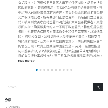
有关程序，并强调公务员队伍人员不论任何岗位，都须支持特
区政府施政。 聂德权表示，有129名公务员拒绝签署声明，当
中约70人已离职或完成有关程序。非公务员合约的政府雇员提
交声明期限已过，指有关部门正整理资料，稍后会向立法会交
代。被问到会否考虑将签署声明安排扩大至服务提供者，聂德
权回应指，购买服务合约人士不属于政府雇员，惟他们提供服
务时，也要符合保障各方面运作安全和保密等原则，以减低风
险。 聂德权强调，公务员队伍人员不论任何岗位，都须支持
特区政府施政，认为不同单位都需要意识，防范危害国家安全
的情况出现，以真正达致保障国家安全。 另外，聂德权指当
局早前要求6万多名前线政府雇员接种新冠疫苗或定期检测，
目前有关接种率超过7成，至于整体公务员接种率接近6成半。
read more
分類
公司資料