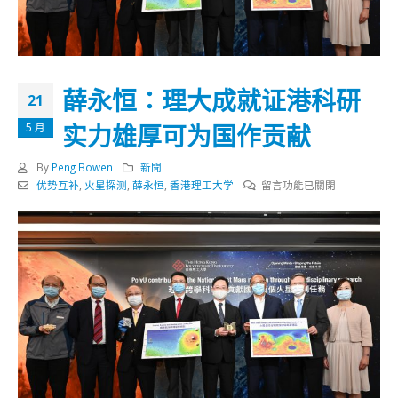
薛永恒：理大成就证港科研
21
实力雄厚可为国作贡献
5 月
By
Peng Bowen
新聞
在
优势互补
,
火星探测
,
薛永恒
,
香港理工大学
留言功能已關閉
〈薛
永
恒：
理
大
成
就
证
港
科
研
实