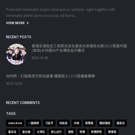
Praesent venenatis turpis vitae purus semper, eget sagittis velit
venenatis ptent taciti sociosqu ad litora…
VIEW MORE
RECENT POSTS
香港全港各区工商联永远名誉会长吴锡有出席2023首届中国
(深圳)乡村振兴产业博览会开幕式
2023-12-18
向均羚：打破美西方政治破壞 積極投入1210區議會選舉
2023-12-02
RECENT COMMENTS
TAGS
OMICRON
一国两制
习近平
何柏良
内地
医管局
围封强检
国安法
基本法
复必泰
大湾区
安心出行
强检
快测
快测阳性
教育局