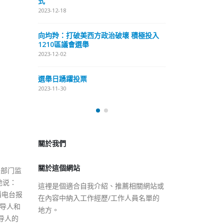
式
抹黑候選人涉選舉舞弊 文: 朱家健
2023-12-18
2023-11-30
極投入
向均羚：打破
香港公院探访明起无须预约一
1210區議會
图睇清最新安排
2023-12-02
2023-01-31
選舉日踴躍投
2023-11-30
關於我們
關於這個網站
這裡是個適合自我介紹、推薦相關網站或
报部门监
在內容中納入工作經歷/工作人員名單的
他说：
地方。
播电台报
领导人和
导人的