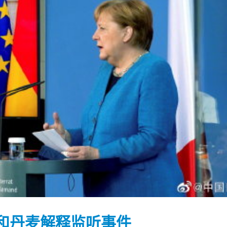
踴躍投票 文: 朱家健
香港全港各区工商联永
会长吴锡有出席2023首
30
和丹麦解释监听事件
(深圳)乡村振兴产业博