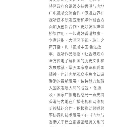
持香港与内地
育局网站，让中六学生、家长及
，促进业界在
学校能适时获取多元出路的最新
和媒体融合方
资讯。 学生、家长及学校可透过
更好发挥媒体
电子工具「e导航」搜寻本地不
好香港故事。
同程度的课程资料，包括学士学
卫视、珠江之
位、副学位及毅进文凭课程。
中国·香江故
「升学及就业地图」提供多元出
，让香港观众
路的资讯及报读院校的重要日
的历史文化和
程。「放榜指南针」则罗列各项
家意识和爱国
与文凭试放榜相关的重要信息，
众多角度认识
如升学、多元出路及各项支援服
独特魅力和融
务的有用资讯，供使用者参考，
成就。 他提
为放榜日作好准备。 「放榜三
总局一直支持
宝」已上载至教育局「中六学生
电视和网络视
资讯专页」网站，该专页同时提
极推动频道频
供有关多元出路的最新资讯。
，在《内地与
read more
密经贸关系的