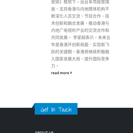
台多项政策措
地媒体机构不
节目合作、技
，推动香港与
Get In Touch
的交流合作和
超表示，未来五
面、实现新飞
将继续积极融
ABOUT US
提升国际竞争
Lorem ipsum dolor sit amet, consectetur adipiscing elit.
Donec eu pulvinar magna semper scelerisque.
Praesent venenatis turpis vitae purus semper, eget
sagittis velit venenatis ptent taciti sociosqu ad litora…
VIEW MORE