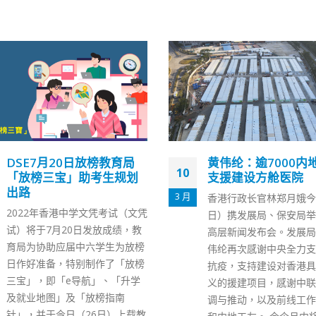
黄伟纶：逾7000内地工友
消息：有国泰机师无
13
支援建设方舱医院
罩出勤抵港后私自密
11 月
香港行政长官林郑月娥今日（10
近日2名豁免检疫的国泰
日）携发展局、保安局举行政府
机机师确诊新冠，并曾于
高层新闻发布会。发展局局长黄
动。有消息指，数名身穿
伟纶再次感谢中央全力支持香港
空制服的外籍机师，上月
抗疫，支持建设对香港具极大意
德国法兰克福户外等待出
义的援建项目，感谢中联办的协
驾驶舱工作时均无佩戴口
调与推动，以及前线工作的香港
外，消息指出，另有1名