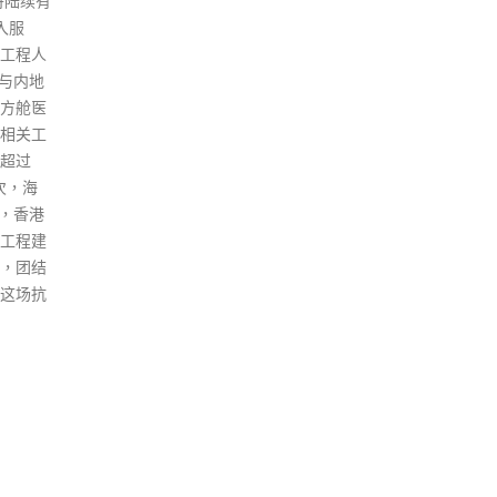
17日从
把握机遇。 梁君彦说，「人靠衣
设施
即乘搭
装、佛靠金装」，品牌是在同行
离设
，反而
竞争中脱颖而出的关键，更代表
个房
人员见
了企业对消费者的承诺。商业市
用。
酒店检
场竞争相当激烈，希望能尽快通
用小
泰航空回
关，振兴香港经济。 此外，对于
食物
有关指
「民主派」是否会参加12月的立
排清
展调
法会选举，梁君彦指知道会有不
保公
员，在
同政治光谱的人参加。他强调，
提供
须遵守
任何爱国爱港的人士都可参加，
友的
调查
即使「民主派」人士亦非只得民
服务
何不当
主党。
者入
司政
read more
read
国泰称，
的「内
调查涉
平对