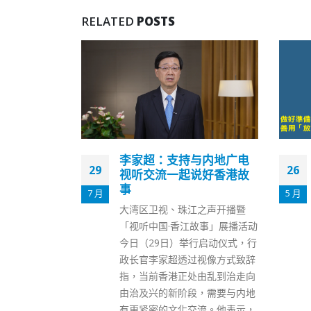
RELATED
POSTS
与内地广电
DSE7月20日放榜教育局
26
10
说好香港故
「放榜三宝」助考生规划
出路
5 月
3 月
之声开播暨
2022年香港中学文凭考试（文凭
故事」展播活动
试）将于7月20日发放成绩，教
行启动仪式，行
育局为协助应届中六学生为放榜
视像方式致辞
日作好准备，特别制作了「放榜
由乱到治走向
三宝」，即「e导航」、「升学
，需要与内地
及就业地图」及「放榜指南
流。他表示，
针」，并于今日（26日）上载教