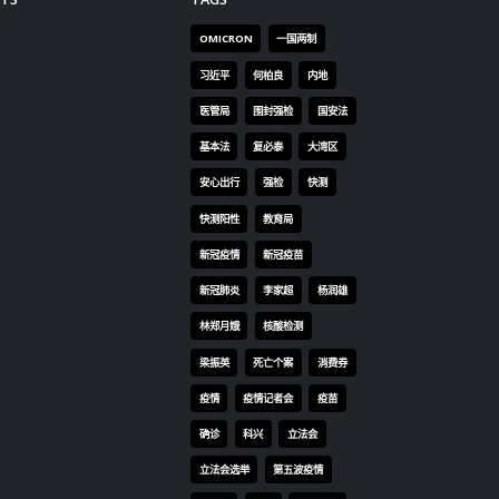
林郑月娥
核酸检测
梁振英
死亡个案
消费券
疫情
疫情记者会
疫苗
确诊
科兴
立法会
立法会选举
第五波疫情
聂德权
警方
输入个案
通关
邓炳强
长者
阳性
陈肇始
陈茂波
香港
香港国安法