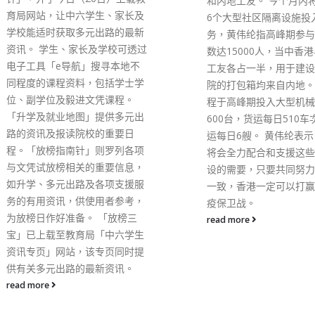
和内地工友。 今个月内将陆续有
环管理的香港机师于上月
6个大型社区隔离设施投入服
德国飞抵香港后，未有立
务，黄伟纶指高峰期参与工程人
点对点交通进行隔离检疫
数达15000人，当中香港与内地
与1名无参与闭环的机组
工友各占一半，用于建设方舱医
面长达数小时，再自行到
院的打包箱均来自内地。相关工
疫，违反防疫要求。 国
程于高峰期投入大型机械超过
覆港媒查询时表示，得悉
600台，货运每日510车次，海
控，公司十分重视，已开
运每日6艘。 黄伟纶表示，香港
查。公司经常提示机组人
将会全力配合和支援这些工程建
香港或于外站停留期间，
设的需要，只要共同努力，团结
相关防疫规定。若经仔细
一致，香港一定可以打赢这场抗
后，证实相关人士曾有任
疫保卫战。
行为、违反操守或触犯公
策，将采取纪律行动。 
read more
所有调查均严格按照公司
部守则」进行，致力确保
及的所有人士均会得到公
待。
read more