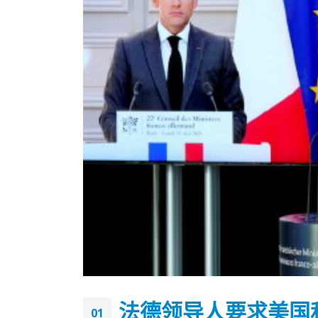
香港全港各区工商联永远名誉
選舉日
会长吴锡有出席2023首届中国
2023-11-
法德领导人要求美国
(深圳)乡村振兴产业博览会开幕
01