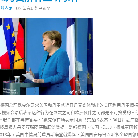
式
選人涉選舉舞弊 文: 朱家健
2023-12-18
在
,
默克尔
留言功能已關閉
30
〈法
向均羚：打破美西方政治破壞 積
德
香港公院探访明起无须预约一
1210區議會選舉
领
图睇清最新安排
2023-12-02
导
2023-01-31
人
選舉日踴躍投票
要
2023-11-30
求
美
国
和
丹
麦
解
和德国总理默克尔要求美国和丹麦就近日丹麦媒体曝出的美国利用丹麦情
释
人视频会晤后表示这种行为在盟友之间和欧洲伙伴之间都是不可接受的。
监
。我们都在等待答案。”默克尔在场表示同意马克龙的表态。30日丹麦广
听
防情报局接入丹麦互联网获取原始数据，监听德国、法国、瑞典、挪威等国
事
013年，美国中情局前雇员斯诺登就爆料，美国国安局曾监听多个盟国领