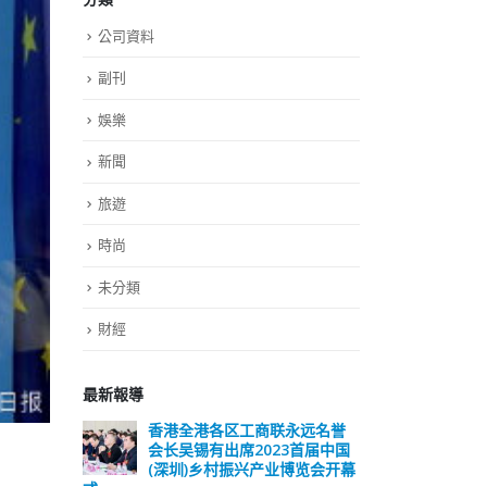
公司資料
副刊
娛樂
新聞
旅遊
時尚
未分類
財經
最新報導
远名誉
選舉日踴躍投票 文: 朱家健
香
届中国
会长
2023-11-30
览会开幕
(深