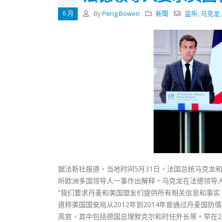
式
抹黑候
2023-12-18
6 月
By
Peng Bowen
新聞
监听
,
马克龙
2023-11-
向均羚：打破美西方政治破壞 積極投入
1210區議會選舉
2023-12-02
選舉日踴躍投票
2023-11-30
据法新社报道，当地时间5月31日，法国总统马克龙
听欧洲多国领导人一事作出解释。马克龙在法德领导
“我们要求丹麦和美国盟友们提供所有相关信息和事实
道称美国国安局从2012年到2014年曾通过丹麦国
高官，其中包括德国总理默克尔和时任外长等。早在2