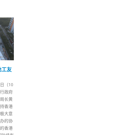
戴口
梁君彦：会有不同政治光
邓
23
10
会
谱的人参加年底立法会选
23
举
正
9 月
3 月
航空货
疫情下中小企备受打击，香港中
香港
社区活
小型企业联合会今日（23日）举
日）
国泰航
办「香港星级品牌」颁奖礼。立
局局
16日在
法会主席梁君彦在致辞时表示，
布会
勤，于
内地消费者消费力大幅提升，香
设施
罩。 此
港品牌在内地知名度高。港府支
邓炳
参与闭
持中小企到内地发展，希望大家
离设