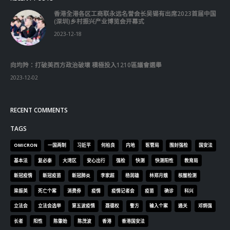
香港全港各区工商联永远名誉会长吴锡有出席2023首届中国
(深圳)乡村振兴产业博览会开幕式
2023-12-18
向均羚：打破美西方政治破壞 積極投入1210區議會選舉
2023-12-02
RECENT COMMENTS
TAGS
OMICRON
一国两制
习近平
何柏良
内地
医管局
围封强检
国安法
基本法
复必泰
大湾区
安心出行
强检
快测
快测阳性
教育局
新冠疫情
新冠疫苗
新冠肺炎
李家超
杨润雄
林郑月娥
核酸检测
梁振英
死亡个案
消费券
疫情
疫情记者会
疫苗
确诊
科兴
立法会
立法会选举
第五波疫情
聂德权
警方
输入个案
通关
邓炳强
长者
阳性
陈肇始
陈茂波
香港
香港国安法