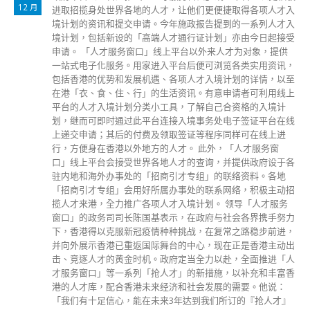
12 月
进取招揽身处世界各地的人才，让他们更便捷取得各项人才入
境计划的资讯和提交申请。今年施政报告提到的一系列人才入
境计划，包括新设的「高端人才通行证计划」亦由今日起接受
申请。 「人才服务窗口」线上平台以外来人才为对象，提供
一站式电子化服务。用家进入平台后便可浏览各类实用资讯，
包括香港的优势和发展机遇、各项人才入境计划的详情，以至
在港「衣、食、住、行」的生活资讯。有意申请者可利用线上
平台的人才入境计划分类小工具，了解自己合资格的入境计
划，继而可即时通过此平台连接入境事务处电子签证平台在线
上递交申请；其后的付费及领取签证等程序同样可在线上进
行，方便身在香港以外地方的人才。 此外，「人才服务窗
口」线上平台会接受世界各地人才的查询，并提供政府设于各
驻内地和海外办事处的「招商引才专组」的联络资料。各地
「招商引才专组」会用好所属办事处的联系网络，积极主动招
揽人才来港，全力推广各项人才入境计划。 领导「人才服务
窗口」的政务司司长陈国基表示，在政府与社会各界携手努力
下，香港得以克服新冠疫情种种挑战，在复常之路稳步前进，
并向外展示香港已重返国际舞台的中心，现在正是香港主动出
击、竞逐人才的黄金时机。政府定当全力以赴，全面推进「人
才服务窗口」等一系列「抢人才」的新措施，以补充和丰富香
港的人才库，配合香港未来经济和社会发展的需要。他说：
「我们有十足信心，能在未来3年达到我们所订的『抢人才』