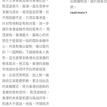
呈报的21岁以下青少年
后核酸检测，提升旅客访港意
常吸食的毒品，占该年龄
欲。
55.6%。 虽然大麻在本
read more
法，但CBD不受《危险
例》监管，因CBD不会
或引致思觉失调。惟CB
植物提取过程中或会残留
不论浓度多少，只要含有
属违法。罗翠薇称，正积
将CBD纳入《危险药物
管，希望最快今年内立法
调监管法例会配合《药剂
药条例》，即不会影响对
科学研究，也不影响利用
作医学用途。
read more