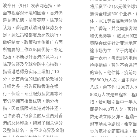
眠、消炎止痛」。惟这些
将斥资至少1亿元做全球宣传，
含本港列为毒品的「四氢
邀请全球逾500个业界、旅游媒
酚」（THC），不受本
体、KOL等亲临香港体验，拍片
药物条例》规管。禁毒专
推广香港，并会向旅客赠送礼品
薇近日接受传媒专访时表
和优惠券等。 旅发局的宣传推广
于CBD产品容易残存TH
策略会优先针对亚洲地区，以短
且相关产品愈见普及，情
途市场为主。至于内地市场，程
忧虑，会积极考虑将CB
鼎一表示，考虑到内地尚未放宽
入《危险药物条例》，全
检疫措施，暂时不会进行大规模
买卖活动，冀最快今年内
的宣传。他估算，疫前每年访港
根据药物滥用资料中央档
有6500万人次，当中内地旅客占
字显示，去年首三季被呈
八成，余下约1300万人次中有
毒人士中，吸食大麻的人
800万人次是短程客。程鼎一续
上升。被呈报吸食大麻的
指，若可吸引当中一半人来港，
前年同期大升60%，由5
即是约400万人次，预计旅客人
至826人；21岁以下青
数无法立即反弹。 程鼎一形容旅
报吸食大麻的人数更飙升
游市场竞争剧烈，希望当局进一
由210人升至405人。大
步放宽社交距离措施，取消抵港