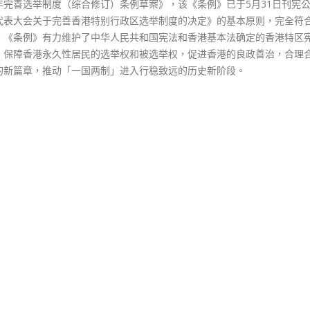
1年完善选举制度（综合修订）条例草案》，该《条例》已于5月31日刊宪
代表大会关于完善香港特别行政区选举制度的决定》的基本原则，完全符
。《条例》有力维护了中华人民共和国宪法和香港基本法确定的香港特区
，保障香港永久性居民的选举权和被选举权，促进香港的良政善治，合理
的新篇章，推动「一国两制」进入行稳致远的历史新阶段。