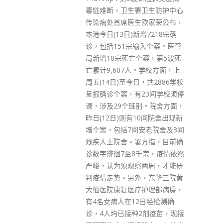
波今日（9日）发表网志指，全
卫生防护中心
面审视客观环境和因素，香港仍
欧家荣公布，
是充满机遇、前景亮丽。陈茂波
增7218宗确
认为，香港要认清自身优势及不
输入个案。医管
足，透过策略部署及高效执行，
个案，第5波死
做好制度、政策和宣传推广方面
。学校方面，上
所需要的工作以巩固优势、补足
，共2886学校
短板，不断提升香港的竞争力。
23间学校须停
陈茂波谈及全球金融中心指数，
别。院舍方面，
指香港总得分实际上增加了10
10间院舍出现新
分，比首两位的纽约和伦敦得分
安老院舍及3间
升幅为多，报告反映香港在银
方指，目前确
行、保险、专业服务及贸易等环
千宗，疫情依然
节仍然拥有相当优势。他分析
两周，才能研
指，因疫情限制本港对外往还，
，东华三院黄
也许影响了很多金融从业员对香
护理部病房，
港的总体印象，拖累了相关评分
2日经检测确
及整体排名。 有不少商界及金融
2剂疫苗，现接