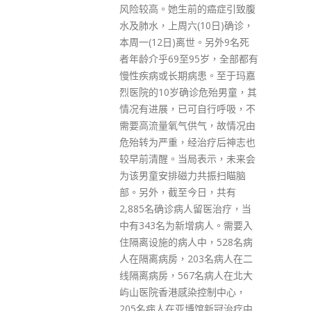
衰退的风险增大，市场竞争变得
的癌症引致腹
更尖锐激烈，逆全球化带来变
10日)确诊，
数，为香港未来发展带来挑战。
世。另外9名死
不过他亦指，国家的稳定繁荣发
5岁，全部都有
展是香港未来发展的最坚实后
患。至于玛嘉
盾，同时全球经济重心西向东
诊危殆男童，其
移，预期区内经济将继续录得较
自行呼吸，不
快增长，未来的比重将会进一步
气，故情况由
增加。此外，香港有「一国两
治疗后神志也
制」的制度优势，基本法保障香
表示，未来会
港资金自由进出，也保障了港元
共振扫瞄脑
的法定地位，联系汇率机制是香
日，共有
港货币和金融稳定的支柱。 国际
人留医治疗，当
金融领袖投资峰会将于下月举
增病人。需要入
行，陈茂波形容外界反映正面积
中，528名病
极，期间不断有一些未收到邀请
03名病人在二
的国际金融机构主动查询。他表
7名病人在北大
示，金管局将联同金融学院于峰
控制中心，
会翌日，即11月3日，增办一场
博馆新冠治疗中