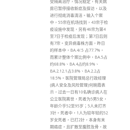
界人士多拿新加坡与香港比较，
稳定，有关病
陈茂波表示，香港一直在竞争中
及探访，以及
发展与成长，毋须妄自菲薄，也
。输入个案
不用回避不足，只须实事求是、
到，43宗于检
针对性地制定有效对策，进一步
有46宗为第4
提升本港金融市场的竞争力。 陈
现；第7日后则
茂波指，香港最大、最核心的优
株方面，昨日
势在于是首屈一指的国际金融中
 占77.7%，
心，并具有难以复制、难以取代
中，BA.5占
的「一国两制」下超级联系人角
占约8.9%、
色，这也是筹划香港长远发展的
、BA.2.2占
根本起点。他又指，香港的金融
理局总行政经理
市场现时多项环节仍然表现突
管理)何婉霞表
出、比较优势明显，加上新一届
0名确诊病人在
政府正采取更积极、更主动出击
者为5男5女，
的发展模式，将为香港创造新的
岁；5人未打齐
发展优势和空间。 陈茂波相信，
为较年轻的52
香港的未来是机遇与挑战并存，
针，本身有末
机遇大于挑战。他指，环球经济
腹腔及骨，故