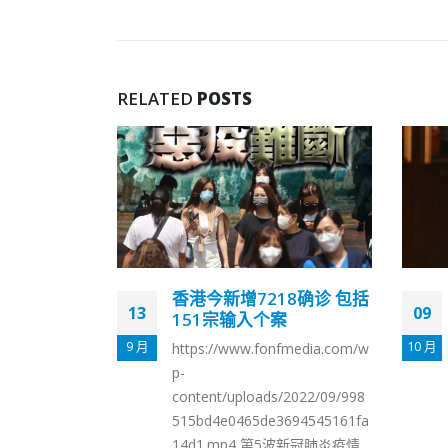
RELATED
POSTS
8确诊 包括
陈茂波：认清自身优势及
09
06
案
不足香港与新加坡比较毋
须妄自菲薄
10 月
10 月
fmedia.com/w
英国Z/Yen集团与中国（深圳）
综合开发研究院早前发布最新全
/2022/09/998
球金融中心指数，香港下跌一级
694545161fa
至全球第四位。财政司司长陈茂
5波新冠肺炎疫情