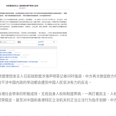
式
攻
選人涉選舉舞弊 文: 朱家健
2023-12-18
击
30
香
向均羚：打破美西方政治破壞 積
港
香港公院探访明起无须预约一
1210區議會選舉
新
图睇清最新安排
2023-12-02
选
2023-01-31
制
選舉日踴躍投票
我
2023-11-30
驻
欧
盟
使
团
驻欧盟使团发言人日前就欧盟涉港声明答记者问时强调，中方再次敦促欧方
发
何干涉中国内政的举动都会遭到中国人民坚决有力的反击。
言
香港社会带来的积极成效，无视自身人权和制度弊病，一再打着民主、人
人
繁荣稳定，甚至对中国和香港特区立法机关的正当立法行为指手划脚，中
驳
斥〉
中