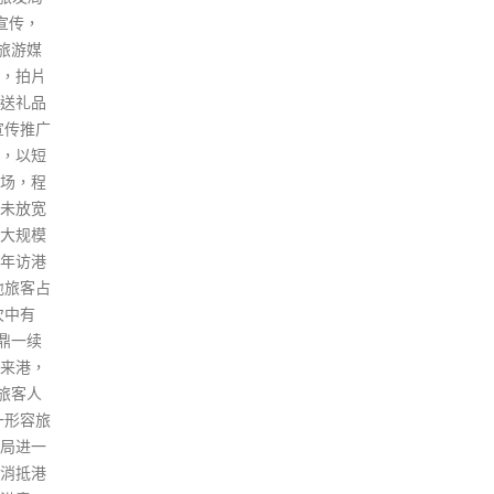
的大
产品不
阐述了「一国两制」的新理念、
机遇
大麻
新思想，支持香港发展经济、改
团结
港《危险
善民生、破解经济社会发展中的
政府
员罗翠
深层次矛盾和问题。 李家超说，
握机
示，由
北京重点发展的产业包括科技创
突破
C成分，
新、数字经济、生物医药和绿色
建工
况令人
金融等，与香港的发展方向高度
并为
D产品纳
一致。未来，京港两地在产业发
础。
面禁止
展方面的合作空间广阔无比。 李
read
立法。
家超提到，北交所自去年11月开
案室数
市以来，已打造成为服务创新型
报的吸
中小企业的重要集资平台，与
数持续
港、沪、深三地的交易所形成了
人数较
国家股权市场错位发展和互补的
15人升
格局。目前香港与内地已建立了
少年被呈
「沪港通」、「深港通」的互联
93%，
互通机制，期待北交所和港交所
麻是被
未来也可以探讨进一步加强合