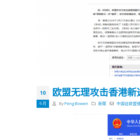
欧盟无理攻击香港新
10
6 月
By
Peng Bowen
新聞
中国驻欧盟
香港全港各区工商联永远名誉
選舉日
会长吴锡有出席2023首届中国
2023-11-
(深圳)乡村振兴产业博览会开幕