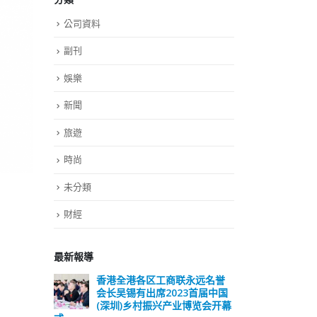
公司資料
副刊
娛樂
新聞
旅遊
時尚
未分類
財經
最新報導
远名誉
選舉日踴躍投票 文: 朱家健
香
届中国
会长
2023-11-30
览会开幕
(深