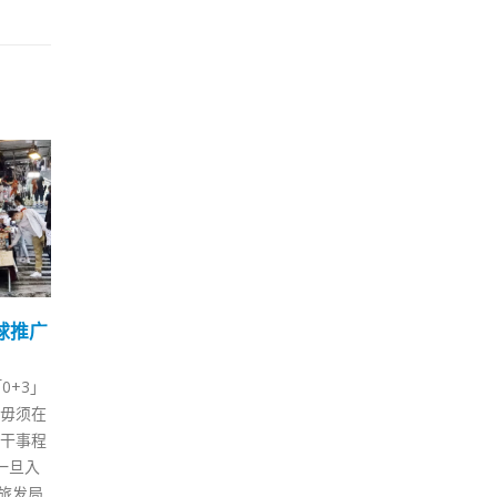
李家
09
英
4 月
李家
上新
别行
全国
振英
药物
李家超：未来京港产业发
李家
14
最快今
展合作空间广阔无比
选顺
12 月
第25届京港经济合作研讨洽谈会
波和
由大麻
今日（14日）开幕。行政长官李
济民
BD）的
家超致辞时表示，中共二十大报
备受
BD咖啡
告中提出，以中国式现代化全面
进程
可「助
推进中华民族伟大复兴，并系统