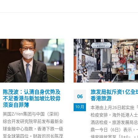
旅发局拟斥资1亿全球推广
大麻二酚拟纳《危险
24
香港旅游
条例》 禁毒专员冀
年立法
1 月
本港由上月26日起实施「0+3」
近年本港有商店售卖含有
检疫安排，海外抵港人士毋须在
提炼的「大麻二酚」（C
酒店检疫。旅游发展局总干事程
产品，例如CBD精油、C
鼎一今日（6日）表示，一旦入
等，部分CBD产品声称
境安排放宽至「0+0」，旅发局