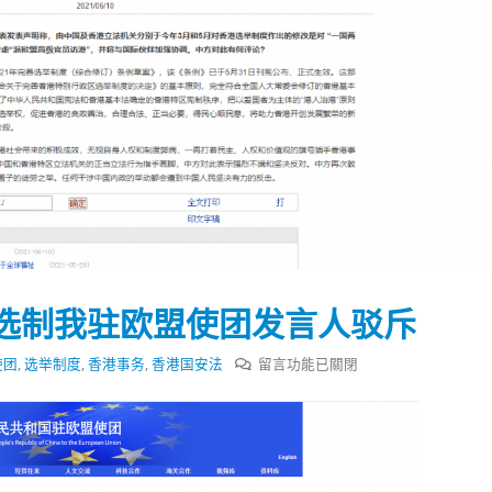
选制我驻欧盟使团发言人驳斥
在
使团
,
选举制度
,
香港事务
,
香港国安法
留言功能已關閉
〈欧
盟
踴躍投票 文: 朱家健
香港全港各区工商联永
无
会长吴锡有出席2023首
30
理
(深圳)乡村振兴产业博