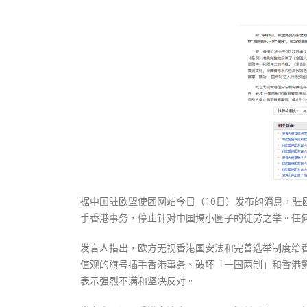
式
抹黑候
2023-12-18
2023-11-
向均羚：打破美西方政治破壞 積極投入
1210區議會選舉
2023-12-02
選舉日踴躍投票
2023-11-30
据中国驻欧盟使团网站今日（10日）发布的消息，
手香港事务，停止针对中国搞小圈子的徒劳之举。任
发言人指出，欧方无视香港国安法和完善选举制度给
值观的旗号插手香港事务、破坏「一国两制」和香港
表示强烈不满和坚决反对。