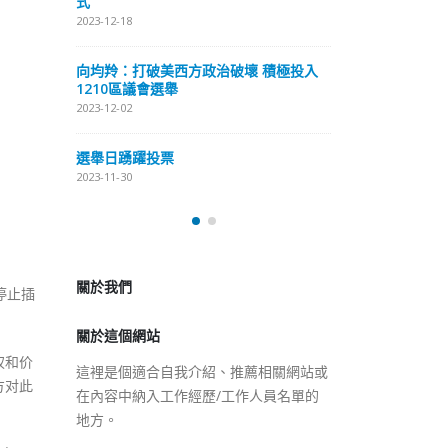
式
抹黑候選人涉選舉舞弊 文: 朱家健
2023-12-18
2023-11-30
極投入
向均羚：打破
香港公院探访明起无须预约一
1210區議會
图睇清最新安排
2023-12-02
2023-01-31
選舉日踴躍投
2023-11-30
關於我們
關於這個網站
停止插
這裡是個適合自我介紹、推薦相關網站或
在內容中納入工作經歷/工作人員名單的
权和价
地方。
方对此