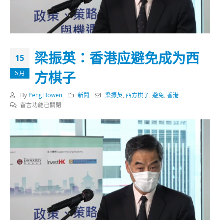
梁振英：香港应避免成为西
15
方棋子
6 月
By
Peng Bowen
新聞
梁振英
,
西方棋子
,
避免
,
香港
在
留言功能已關閉
〈梁
振
英：
香
港
应
避
免
成
为
西