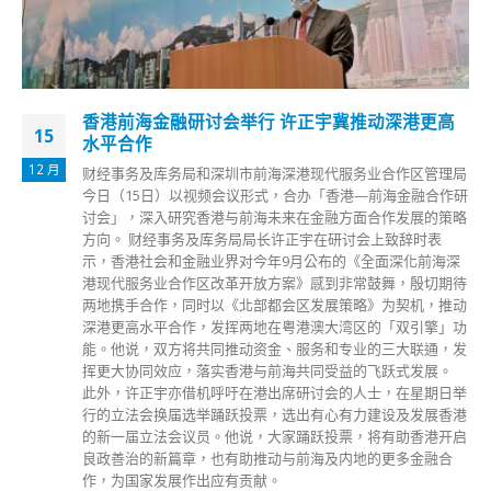
香港前海金融研讨会举行 许正宇冀推动深港更高
15
水平合作
12 月
财经事务及库务局和深圳市前海深港现代服务业合作区管理局
今日（15日）以视频会议形式，合办「香港—前海金融合作研
讨会」，深入研究香港与前海未来在金融方面合作发展的策略
方向。 财经事务及库务局局长许正宇在研讨会上致辞时表
示，香港社会和金融业界对今年9月公布的《全面深化前海深
港现代服务业合作区改革开放方案》感到非常鼓舞，殷切期待
两地携手合作，同时以《北部都会区发展策略》为契机，推动
深港更高水平合作，发挥两地在粤港澳大湾区的「双引擎」功
能。他说，双方将共同推动资金、服务和专业的三大联通，发
挥更大协同效应，落实香港与前海共同受益的飞跃式发展。
此外，许正宇亦借机呼吁在港出席研讨会的人士，在星期日举
行的立法会换届选举踊跃投票，选出有心有力建设及发展香港
的新一届立法会议员。他说，大家踊跃投票，将有助香港开启
良政善治的新篇章，也有助推动与前海及内地的更多金融合
作，为国家发展作出应有贡献。