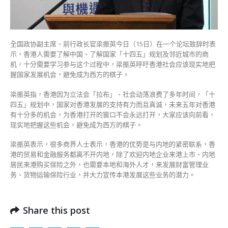
方
棋
子〉
中
全国政协副主席、前行政长官梁振英今日（15日）在一个论坛致辞时表
示，香港人需要了解中国、了解国家「十四五」规划及邻近城市的商
机，十分需要学习参与这个过程中，梁振英呼吁香港社会应该现实地把
握国家发展机会，避免成为西方的棋子。
梁振英指，香港因为立法会「拉布」、社会动荡浪费了多年时间，「十
四五」规划中，国家对香港发展的支持有力而且真诚，未来五年对香港
有十分多的机会，为香港打开的窗口不会永远打开，大家应该向前看，
现实地把握这些机会，避免成为西方的棋子。
梁振英表示，很多商界人士表示，香港的优势是与内地的紧密联系，香
港的贸易和金融服务都离不开内地，除了欢迎内地企业来港上市、内地
居民来港购买保险之外，也需要本地和海外人才，来发展财富管理业
务、货物运输保险行业，并大力宣传本港发展这些业务的潜力。
Share this post