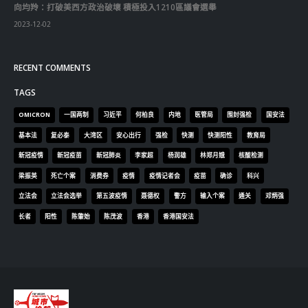
向均羚：打破美西方政治破壞 積極投入1210區議會選舉
2023-12-02
RECENT COMMENTS
TAGS
OMICRON
一国两制
习近平
何柏良
内地
医管局
围封强检
国安法
基本法
复必泰
大湾区
安心出行
强检
快测
快测阳性
教育局
新冠疫情
新冠疫苗
新冠肺炎
李家超
杨润雄
林郑月娥
核酸检测
梁振英
死亡个案
消费券
疫情
疫情记者会
疫苗
确诊
科兴
立法会
立法会选举
第五波疫情
聂德权
警方
输入个案
通关
邓炳强
长者
阳性
陈肇始
陈茂波
香港
香港国安法