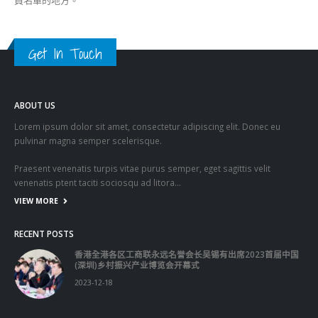
員名單的地方。
Get In Touch
ABOUT US
Lorem ipsum dolor sit amet, consectetur adipiscing elit. Donec eu
pulvinar magna semper scelerisque.
Praesent venenatis turpis vitae purus semper, eget sagittis velit
venenatis ptent taciti sociosqu ad litora…
VIEW MORE
RECENT POSTS
香港全港各区工商联永远名誉会长吴锡有出席2023首届中国
(深圳)乡村振兴产业博览会开幕式
2023-12-18