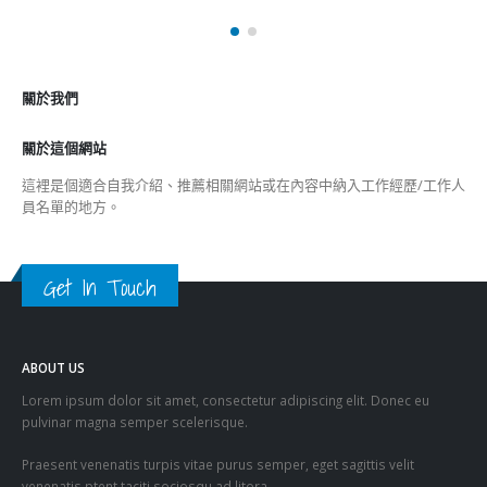
關於我們
關於這個網站
這裡是個適合自我介紹、推薦相關網站或在內容中納入工作經歷/工作人
員名單的地方。
Get In Touch
ABOUT US
Lorem ipsum dolor sit amet, consectetur adipiscing elit. Donec eu
pulvinar magna semper scelerisque.
Praesent venenatis turpis vitae purus semper, eget sagittis velit
venenatis ptent taciti sociosqu ad litora…