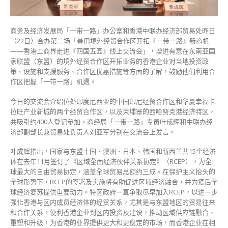
冀
尽
商务及经济发展局「一带一路」办公室和香港中联办经济部贸易处昨日
早
（22日）合办第二场「善用境外经贸合作区开拓『一带一路』新商机
加
——香港工商界走进『四国五园』线上交流会」，增进有意在东南亚国
入
家联盟（东盟）的境外经贸合作区开拓业务的香港企业对当地投资政
RCEP〉
策、设施和支援服务、合作区优惠措施等方面的了解，鼓励他们利用合
中
作区把握「一带一路」机遇。
今日的交流会介绍位处印度尼西亚的中国印尼经贸合作区和华夏幸福卡
拉旺产业新城的两个经贸合作区，以及柬埔寨的西哈努克港经济特区，
共吸引约400人登记参加。商经局「一带一路」专员叶成辉和中联办经
济部副部长兼贸易处负责人刘亚军分别在交流会上发言。
叶成辉指出，国家与东盟十国、澳洲、日本、韩国和新西兰共15个经济
体在去年11月签订了《区域全面经济伙伴关系协定》（RCEP），为全
球最大的自由贸易协定，涵盖全球贸易总额约三成。在保护主义抬头​​的
全球形势下，RCEP的签署及实施将有助促进区域经济融合，并为疫后全
球经济复苏提供重要动力。特区政府一直争取尽早加入RCEP，以进一步
强化香港与区内成员经济体的经贸关系，尤其是与东盟地区的贸易往来
和合作关系，便利香港企业到区内投资及建设，推动区域供应链融合、
重塑和升级，为香港的业界提供更大和更稳定的市场，而香港企业在相