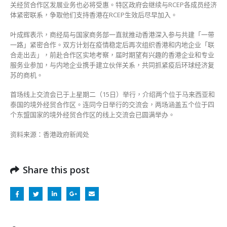
关经贸合作区发展业务也必将受惠。特区政府会继续与RCEP各成员经济
体紧密联系，争取他们支持香港在RCEP生效后尽早加入。
叶成辉表示，商经局与国家商务部一直就推动香港深入参与共建「一带
一路」紧密合作。双方计划在疫情稳定后再次组织香港和内地企业「联
合走出去」，前赴合作区实地考察，届时期望有兴趣的香港企业和专业
服务业参加，与内地企业携手建立伙伴关系，共同抓紧疫后环球经济复
苏的商机。
首场线上交流会已于上星期二（15日）举行，介绍两个位于马来西亚和
泰国的境外经贸合作区。连同今日举行的交流会，两场涵盖五个位于四
个东盟国家的境外经贸合作区的线上交流会已圆满举办。
资料来源：香港政府新闻处
Share this post