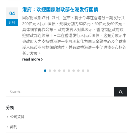
港府：欢迎国家财政部在港发行国债
04
国家财政部昨日（3日）宣布，将于今年在香港分三期发行共
9 月
200亿元人民币国债，规模分别为80亿元、60亿元及60亿元，
具体细节再作公布。 政府发言人对此表示，香港特区政府欢
迎财政部连续第十三年在香港发行人民币国债。这充分展示中
央政府大力支持香港进一步巩固其作为国际金融中心及全球离
岸人民币业务枢纽的地位，并有助香港进一步促进债券市场的
长足发展。
read more
分類
公司資料
副刊