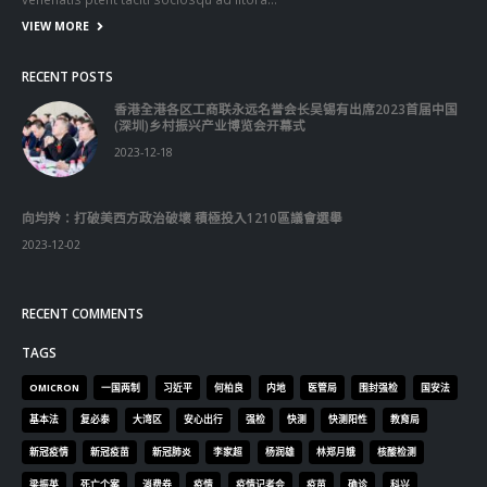
VIEW MORE
RECENT POSTS
香港全港各区工商联永远名誉会长吴锡有出席2023首届中国
(深圳)乡村振兴产业博览会开幕式
2023-12-18
向均羚：打破美西方政治破壞 積極投入1210區議會選舉
2023-12-02
RECENT COMMENTS
TAGS
OMICRON
一国两制
习近平
何柏良
内地
医管局
围封强检
国安法
基本法
复必泰
大湾区
安心出行
强检
快测
快测阳性
教育局
新冠疫情
新冠疫苗
新冠肺炎
李家超
杨润雄
林郑月娥
核酸检测
梁振英
死亡个案
消费券
疫情
疫情记者会
疫苗
确诊
科兴