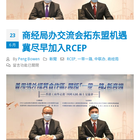
商经局办交流会拓东盟机遇
23
冀尽早加入RCEP
6 月
By
Peng Bowen
新聞
RCEP
,
一带一路
,
中联办
,
商经局
在
留言功能已關閉
〈商
经
局
办
交
流
会
拓
东
盟
机
遇