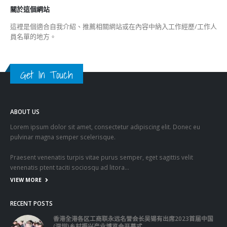
Get In Touch
ABOUT US
Lorem ipsum dolor sit amet, consectetur adipiscing elit. Donec eu
pulvinar magna semper scelerisque.
Praesent venenatis turpis vitae purus semper, eget sagittis velit
venenatis ptent taciti sociosqu ad litora…
VIEW MORE
RECENT POSTS
香港全港各区工商联永远名誉会长吴锡有出席2023首届中国
(深圳)乡村振兴产业博览会开幕式
2023-12-18
向均羚：打破美西方政治破壞 積極投入1210區議會選舉
2023-12-02