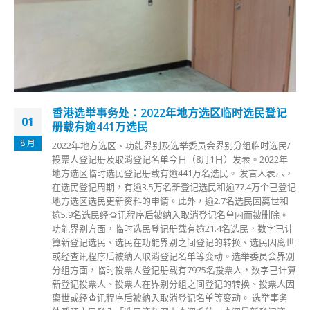
教联会促教局暂停幼稚园面授课
08
Omicron变种病毒杀入社区，本港爆发多条传播链，疫情来势
1 月
汹汹。本港昨日（7日）新增33宗确诊个案，包括一名顺德联
谊总会屯门梁李秀娱幼稚园的学童确诊，学校约600名师生需
接受强检，部分学童及教师需前往检疫中心隔离。教联会昨日
在社交平台发文指，面对疫情愈趋严峻，加上幼童尚未接种疫
苗，呼吁教育局考虑全港幼稚园暂停面授课堂，以保障幼童健
康，减低传播风险。 教联会指，倘若当局落实暂停面授课堂
则应尽快公布有关安排，让学校及家长能够及早作准备。该会
亦呼吁师生及家长做好防疫措施，注意个人卫生及身体状况、
避免前往人多聚集的地方，以减低感染的风险。
read more