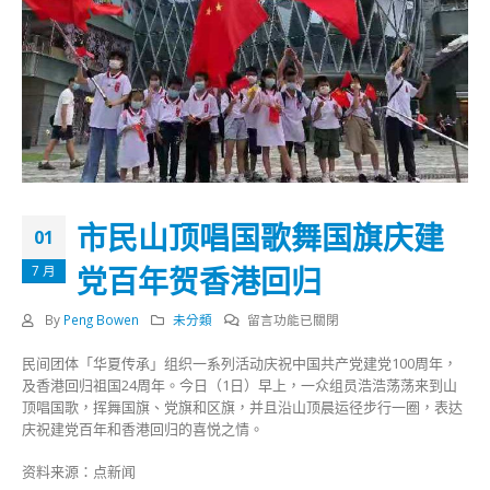
市民山顶唱国歌舞国旗庆建
01
党百年贺香港回归
7 月
在
By
Peng Bowen
未分類
留言功能已關閉
〈市
民间团体「华夏传承」组织一系列活动庆祝中国共产党建党100周年，
民
及香港回归祖国24周年。今日（1日）早上，一众组员浩浩荡荡来到山
山
顶唱国歌，挥舞国旗、党旗和区旗，并且沿山顶晨运径步行一圈，表达
顶
庆祝建党百年和香港回归的喜悦之情。
唱
国
资料来源：点新闻
歌