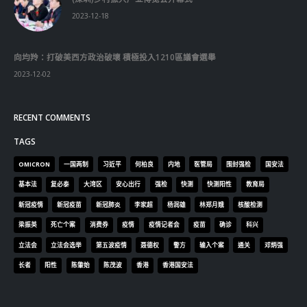
RECENT COMMENTS
TAGS
OMICRON
一国两制
习近平
何柏良
内地
医管局
围封强检
国安法
基本法
复必泰
大湾区
安心出行
强检
快测
快测阳性
教育局
新冠疫情
新冠疫苗
新冠肺炎
李家超
杨润雄
林郑月娥
核酸检测
梁振英
死亡个案
消费券
疫情
疫情记者会
疫苗
确诊
科兴
立法会
立法会选举
第五波疫情
聂德权
警方
输入个案
通关
邓炳强
长者
阳性
陈肇始
陈茂波
香港
香港国安法
© Copyright 2019. All Rights Reserved.