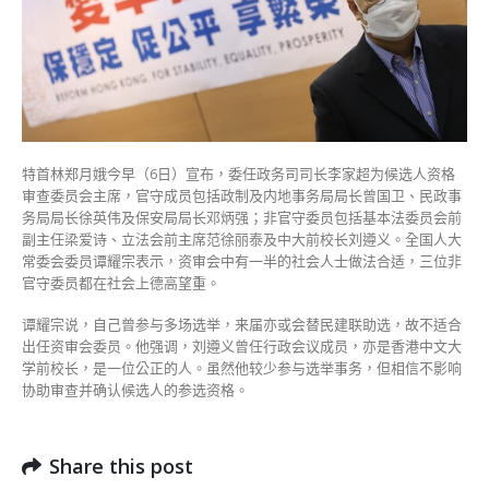
谭
耀
宗：
自
己
或
助
选
特首林郑月娥今早（6日）宣布，委任政务司司长李家超为候选人资格
不
审查委员会主席，官守成员包括政制及内地事务局局长曾国卫、民政事
适
务局局长徐英伟及保安局局长邓炳强；非官守委员包括基本法委员会前
合
副主任梁爱诗、立法会前主席范徐丽泰及中大前校长刘遵义。全国人大
3
常委会委员谭耀宗表示，资审会中有一半的社会人士做法合适，三位非
非
官守委员都在社会上德高望重。
官
守
谭耀宗说，自己曾参与多场选举，来届亦或会替民建联助选，故不适合
成
出任资审会委员。他强调，刘遵义曾任行政会议成员，亦是香港中文大
员
学前校长，是一位公正的人。虽然他较少参与选举事务，但相信不影响
德
协助审查并确认候选人的参选资格。
高
望
重〉
Share this post
中