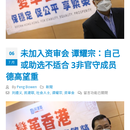
未加入资审会 谭耀宗：自己
06
或助选不适合 3非官守成员
7 月
德高望重
By
Peng Bowen
新聞
在
刘遵义
,
民建联
,
社会人士
,
谭耀宗
,
资审会
留言功能已關閉
〈未
加
入
资
审
会