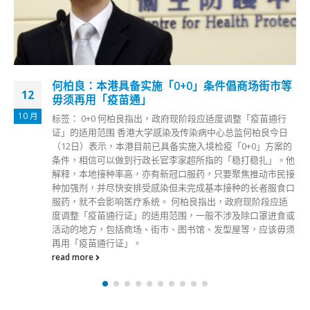
何柏良：本港具备实施「0+0」条件倡商场街市等
12
毋须再用「疫苗通」
10 月
标签： 0+0 何柏良指出，政府现阶段应适度调整「疫苗通行
证」的适用范围 香港大学感染及传染病中心总监何柏良今日
（12日）表示，本港目前已具备实施入境检疫「0+0」方案的
条件，相信可以做到行政长官李家超所指的「稳打稳扎」。他
解释，本地接种率高，亦有新冠口服药，只要聚焦推动市民接
种加强剂，并尽快安排受感染但未完成基本接种的长者服食口
服药，就不会影响医疗系统。 何柏良指出，政府现阶段应适
度调整「疫苗通行证」的适用范围，一般不涉及除口罩进食或
活动的地方，包括商场、街市、图书馆、发型屋等，应该毋须
再用「疫苗通行证」。
read more