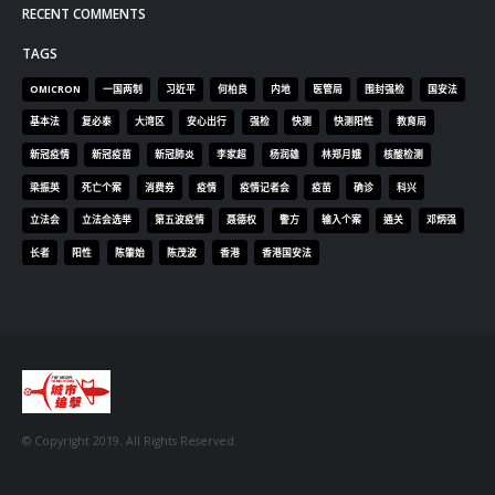
RECENT COMMENTS
TAGS
OMICRON
一国两制
习近平
何柏良
内地
医管局
围封强检
国安法
基本法
复必泰
大湾区
安心出行
强检
快测
快测阳性
教育局
新冠疫情
新冠疫苗
新冠肺炎
李家超
杨润雄
林郑月娥
核酸检测
梁振英
死亡个案
消费券
疫情
疫情记者会
疫苗
确诊
科兴
立法会
立法会选举
第五波疫情
聂德权
警方
输入个案
通关
邓炳强
长者
阳性
陈肇始
陈茂波
香港
香港国安法
© Copyright 2019. All Rights Reserved.