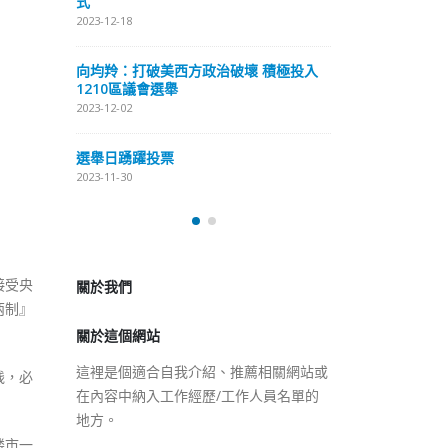
式
抹黑候選人涉選舉舞弊 文: 朱家健
2023-12-18
2023-11-30
極投入
向均羚：打破
香港公院探访明起无须预约一
1210區議會
图睇清最新安排
2023-12-02
2023-01-31
選舉日踴躍投
2023-11-30
關於我們
關於這個網站
接受央
两制』
這裡是個適合自我介紹、推薦相關網站或
在內容中納入工作經歷/工作人員名單的
地方。
践，必
楼市一