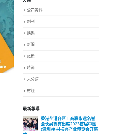
公司資料
副刊
娛樂
新聞
旅遊
時尚
未分類
財經
最新報導
远名誉
選舉日踴躍投票 文: 朱家健
香
届中国
会长
2023-11-30
览会开幕
(深