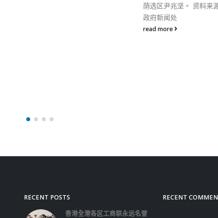
荫选区尹兆坚。 资料来源：香港
要在每个传播链追查，在
政府新闻处
上找到证据是有一定困难
read more
read more
RECENT POSTS
RECENT COMMEN
香港全港各区工商联永远名誉
会长吴锡有出席2023首届中
国(深圳)乡村振兴产业博览会
开幕式
2023-12-18
向均羚：打破美西方政治破壞 積極投入1210
區議會選舉