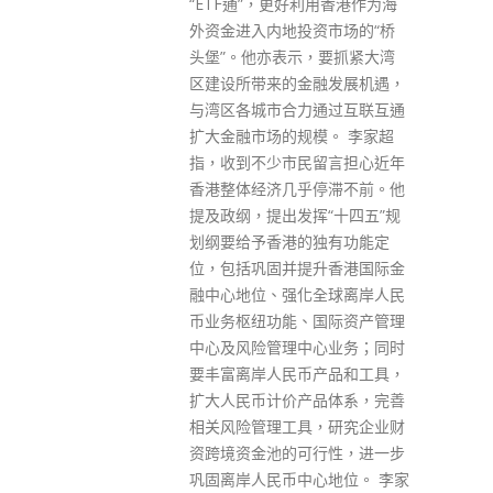
利用香港作为海
疫情变化，采取必要措施，遏止
资市场的“桥
疫情，令经济重回上升轨道。 邓
，要抓紧大湾
炳强说，现届政府已完成多项涉
融发展机遇，
劳工法例的立法工作，包括有关
通过互联互通
不合理不合法解雇罚则、法定产
模。 李家超
假增至14个星期、劳工假期逐步
留言担心近年
与公众假期看齐等。在本届政府
停滞不前。他
任期完结前，会努力完成修例，
挥“十四五”规
取消强积金对冲的安排，希望议
独有功能定
员支持，让香港可在「一国两
升香港国际金
制」、「爱国者治港」下，开创
全球离岸人民
良政善治的新局面，共同推动香
国际资产管理
港发展。
心业务；同时
read more
产品和工具，
品体系，完善
，研究企业财
行性，进一步
心地位。 李家