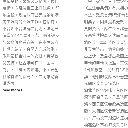
举中，被选举主任裁定不符合
在电台节目表示，根据泥
《立法会条例》有关拥护香港基
细菌基因图谱与深水埗区
本法、效忠香港特别行政区的声
基因分析，高度同源，显
明要求，因此提名无效，丧失议
有一定关系，形容是突破
员的资格，席位今日起悬空。 香
展，对传播途径会掌握多
港高等法院原讼法庭早前裁定观
柏良指，今年至今的类鼻
塘区议会翠屏选区议员洪骏轩并
有20宗居于深水埗区，集
非妥为选出，他曾向终审法院提
月出现，最后一宗公布个
出上诉，及后提出撤回上诉许可
月8日发病，很大机会是
申请的申请获批准，其议席本月
受感染。他说，观察了一
4日起悬空。 另外有9名议员请
相信这一轮传播已暂时停
辞，他们的议席已经悬空，包括
柏良又分析，经污染的食
元朗区议会天恒选区王百羽、嘉
是其中一个可能性，但因
湖北选区伍健伟、东区区议会渔
化验并无找到阳性结果，
湾选区徐子见、丹拿选区郑达
能下结论。由于调查在1
鸿、西贡区议会欣英选区钟锦
行，如果这一轮传播在8
麟、大埔区议会新富选区胡耀
生，相信抽取食水检测时
昌、广福及宝湖选区连桷璋、大
相关措施，例如增加氯气
埔墟选区林名溢及葵青区议会石
水库出水口增设紫外光等