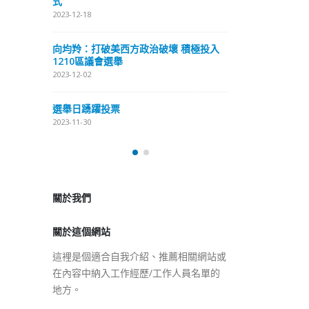
式
抹黑候選人涉選舉舞弊 文: 朱家健
2023-12-18
2023-11-30
極投入
向均羚：打破
香港公院探访明起无须预约一
1210區議會
图睇清最新安排
2023-12-02
2023-01-31
選舉日踴躍投
2023-11-30
關於我們
關於這個網站
這裡是個適合自我介紹、推薦相關網站或
在內容中納入工作經歷/工作人員名單的
地方。