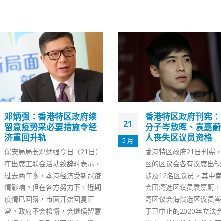
香港特区政府刊宪：乱港
何柏良料香港本轮类
04
分子岑敖晖、袁嘉蔚等12
传播已暂停
人丧失区议员资格
11 月
本港今年录得34宗人类
香港特区政府21日刊宪，多个地
疽个案，当中有20宗在
区的区议会各有议席出缺，合共
区。专家抽取471个环境
涉及12名区议员。其中南区区议
行分析，共录得38个阳
会田湾选区议员袁嘉蔚，以及荃
32个是在供应深水埗食
湾区议会海滨选区议员岑敖晖，
库泥土中发现。港大感染
于已中止的2020年立法会换届选
病中心总监何柏良今日（