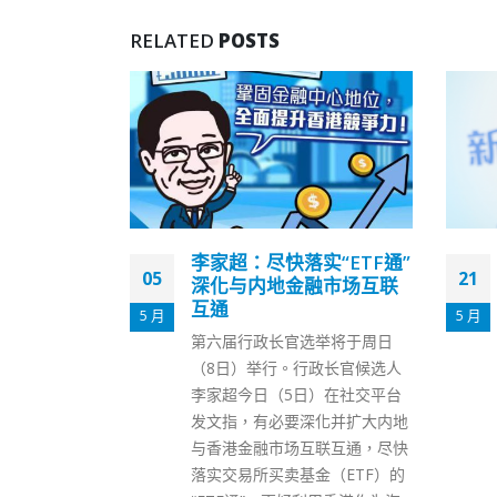
RELATED
POSTS
实“ETF通”
邓炳强：香港特区政府续
21
21
融市场互联
留意疫势采必要措施令经
济重回升轨
5 月
5 月
举将于周日
保安局局长邓炳强今日（21日）
政长官候选人
在出席工联会活动致辞时表示，
）在社交平台
过去两年多，本港经济受新冠疫
化并扩大内地
情影响。但在各方努力下，近期
联互通，尽快
疫情已回落，市面开始回复正
金（ETF）的
常。政府不会松懈，会继续留意