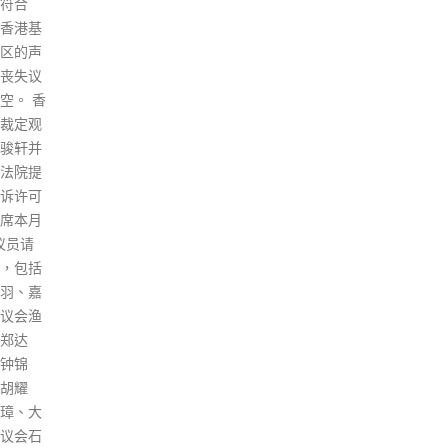
土样本
日稍为回落。鸡蛋方面，批发市
朱华
病人的
场供应亦稳定充裕。 昨日内地进
好自
示之间
口本港的冰鲜猪肉货量约为平日
下降
性的发
的1.8倍，冰鲜家禽货量高于平
生病
些。 何
日一成多。食米方面，按照政府
把大
疽个案
要求及业界普遍做法，食米存货
其他
中在8
量可足够本港市民1个月食用。
前防
案在10
发言人表示，会继续留意食品供
放开
在9月底
应情况，与主要供应商和内地当
率，
个月，
局紧密联系，确保食物供应稳
击。
止。 何
定。
乏较
水传播
候你
read more
为食水
闹，
因此未
会给
0月进
此外
至9月发
很多
已增加
会正
，在配
可能
，因此
过三