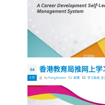
香港教育局推网上学
04
8 月
By
Peng Bowen
新聞
学习系统
,
生
香港全港各区工商联永远名誉
選舉日
会长吴锡有出席2023首届中国
2023-11-
(深圳)乡村振兴产业博览会开幕