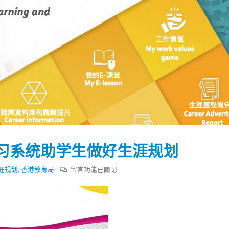
习系统助学生做好生涯规划
在
涯规划
,
香港教育局
留言功能已關閉
〈香
港
踴躍投票 文: 朱家健
香港全港各区工商联永
教
会长吴锡有出席2023首
30
育
(深圳)乡村振兴产业博