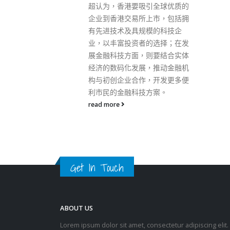
引全球优质的
上市，包括拥
模的科技企
的选择；在发
则要结合实体
，推动金融机
，开发更多便
Get In Touch
方案。
ABOUT US
Lorem ipsum dolor sit amet, consectetur adipiscing elit.
Donec eu pulvinar magna semper scelerisque.
Praesent venenatis turpis vitae purus semper, eget
sagittis velit venenatis ptent taciti sociosqu ad litora…
VIEW MORE