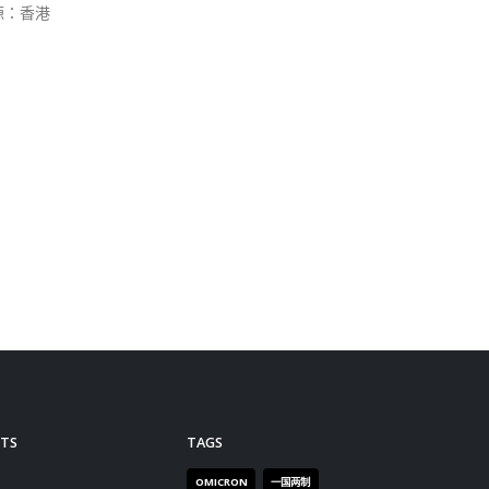
微生物
感染
。
波疫
还能
口罩
些日
实是
都会
的R
义，
密克
至2
TS
TAGS
的前
罩等
OMICRON
一国两制
R0
习近平
何柏良
内地
障建
医管局
围封强检
国安法
再强
无法
基本法
复必泰
大湾区
是什
安心出行
强检
快测
外，