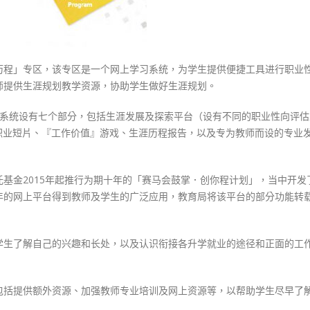
历程」专区，该专区是一个网上学习系统，为学生提供便捷工具进行职业
师提供生涯规划教学资源，协助学生做好生涯规划。
习系统设有七个部分，包括生涯发展及探索平台（设有不同的职业性向评估
职业短片、『工作价值』游戏、生涯历程报告，以及专为教师而设的专业
基金2015年起推行为期十年的「赛马会鼓掌．创你程计划」，当中开发
年的网上平台得到教师及学生的广泛应用，教育局将该平台的部分功能转
学生了解自己的兴趣和长处，以及认识衔接各升学就业的途径和正面的工
包括提供额外资源、加强教师专业培训及网上资源等，以帮助学生尽早了