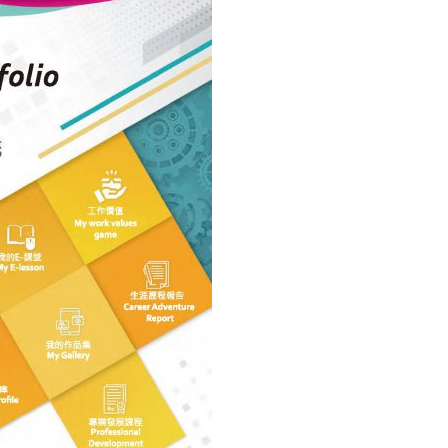
式
局
選人涉選舉舞弊 文: 朱家健
2023-12-18
推
30
网
向均羚：打破美西方政治破壞 積
上
香港公院探访明起无须预约一
1210區議會選舉
学
图睇清最新安排
2023-12-02
习
2023-01-31
系
選舉日踴躍投票
统
2023-11-30
助
学
生
做
好
生
涯
规
划〉
中