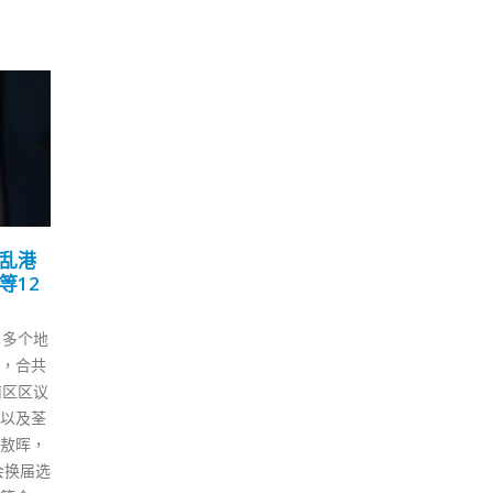
鼻疽
香港鲜活食品供应稳定当
港
04
11
局吁市民毋囤货
护
3 月
12 月
感染类鼻
香港政府发言人今日（4日）表
随着
深水埗
示，昨日由内地进口本港的鲜活
新的
样本进
食品供应稳定，市民毋须过份采
还要
性，其中
购。 根据最新资料，昨日内地经
毒吗
水的配水
陆路和水路抵港的蔬菜供应量约
香港
及传染
2500公吨，高于去年平均每日供
华晨
4日）
应量5%。整体蔬菜批发价比昨
意味