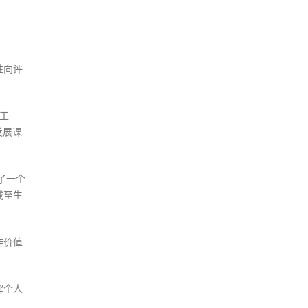
性向评
工
发展课
了一个
载至生
作价值
解个人