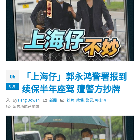
「上海仔」郭永鸿警署报到
06
续保半年座驾 遭警方抄牌
8 月
By
Peng Bowen
新聞
抄牌
,
续保
,
警署
,
郭永鸿
在
留言功能已關閉
〈「上
海
仔」
郭
永