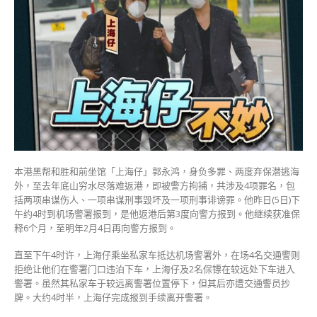
鸿
警
署
报
到
续
保
半
年
座
驾
遭
本港黑帮和胜和前坐馆「上海仔」郭永鸿，身负多罪、两度弃保潜逃海
警
外，至去年底山穷水尽落难返港，即被警方拘捕，共涉及4项罪名，包
方
括两项串谋伤人、一项串谋刑事毁坏及一项刑事诽谤罪。他昨日(5日)下
抄
午约4时到机场警署报到，是他返港后第3度向警方报到。他继续获准保
牌〉
释6个月，至明年2月4日再向警方报到。
中
直至下午4时许，上海仔乘坐私家车抵达机场警署外，在场4名交通警则
拒绝让他们在警署门口违泊下车，上海仔及2名保镖在较远处下车进入
警署。虽然其私家车于较远离警署位置停下，但其后亦遭交通警员抄
牌。大约4时半，上海仔完成报到手续离开警署。