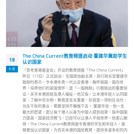
The China Current教育频道启动 董建华冀助学生
18
认识国家
9 月
「思考香港基金会」开设的教育频道「The China Current」
昨日（17日）正式启动，全国政协副主席、前行政长官董建华
致辞时表示，令本港年青一代立足香港、胸怀祖国、面向世
界，培养他们的家国情怀，是「一国两制」行稳致远的重要保
证，关乎本港前途及港人福祉。他又指，让本港年轻人认同国
家、了解中华文明，教育是至关重要，形容是一项利在当代、
功在千秋的事业，需要坚持不懈做下去。 董建华说，他一生
最大的愿望，是让每个港人以身为中国人感到自豪，指中国国
力提高，国家经济腾飞，已经可以让港人平视世界。他衷心期
待，The China Current教育频道令香港的学生和年轻人，能
够更加认识国家，为充实本港的国民教育，提供多姿多彩的内