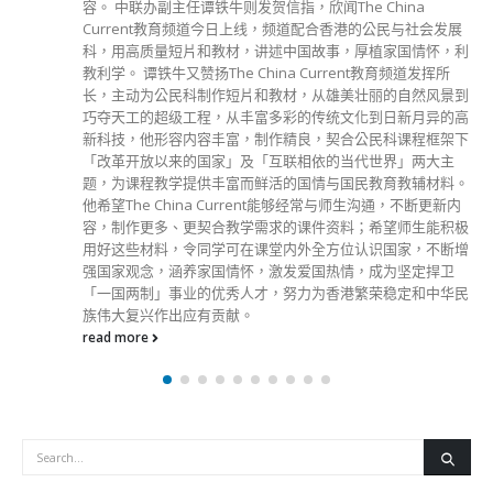
容。 中联办副主任谭铁牛则发贺信指，欣闻The China
Current教育频道今日上线，频道配合香港的公民与社会发展
科，用高质量短片和教材，讲述中国故事，厚植家国情怀，利
教利学。 谭铁牛又赞扬The China Current教育频道发挥所
长，主动为公民科制作短片和教材，从雄美壮丽的自然风景到
巧夺天工的超级工程，从丰富多彩的传统文化到日新月异的高
新科技，他形容内容丰富，制作精良，契合公民科课程框架下
「改革开放以来的国家」及「互联相依的当代世界」两大主
题，为课程教学提供丰富而鲜活的国情与国民教育教辅材料。
他希望The China Current能够经常与师生沟通，不断更新内
容，制作更多、更契合教学需求的课件资料；希望师生能积极
用好这些材料，令同学可在课堂内外全方位认识国家，不断增
强国家观念，涵养家国情怀，激发爱国热情，成为坚定捍卫
「一国两制」事业的优秀人才，努力为香港繁荣稳定和中华民
族伟大复兴作出应有贡献。
read more