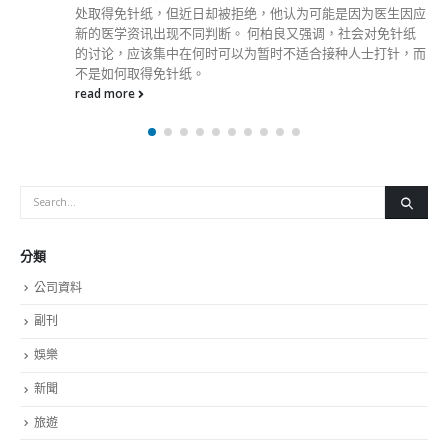
处取得免针纸，但近日却被拒绝，他认为可能是因为医生因应
新的医学资讯出现不同判断。 何柏良又强调，社会对免针纸
的讨论，应该集中在何时可以为暂时不适合接种人士打针，而
不是如何取得免针纸。
read more
分類
公司資料
副刊
娛樂
新聞
旅遊