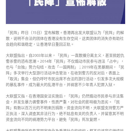
发
大
联
盟：
不
合
「民阵」昨日（15日）宣布解散。香港再出发大联盟认为「民阵」的解
法
散，说明不合法的团体在香港没有生存空间，这类团体的消失亦有助社
团
会趋向和谐稳定，让香港早日重回正轨。
体
在
大联盟指出，自2003年以来，「民阵」一直散播分离主义，甚至掀起仇
港
警杀警的恐布思潮。2014年「民阵」不仅煽动巿民参与违法「占中」，
没
也与「台独」势力勾结，攻击「一国两制」；2019年在黑暴期间，「民
生
阵」多次举行大型游行活动冲击管治，在收到警方的反对后，表面上
存
「取消」集会，但仍呼吁市民出席不合法的游行活动，引发多次大规模
空
的暴乱事件，成为最大的乱港平台，并祸害不少年青人犯罪入狱。
间〉
中
大联盟又指，在香港国安法实施后，「民阵」仍然煽动巿民参与非法集
会，并发生暴力袭警事件，性质严重，对社会的影响极为恶劣。「民
阵」有数以百万元的不明来历捐款，资金流向不明，大联盟支持警方严
正执法，深入调查其非法行为，绝不姑息有关的负责人，并留意其不明
资金流向不同的祸港势力平台，避免「民阵」死灰复燃。
大联盟重申所有危害国家安全及香港社会的组织，都不应该容许继续运