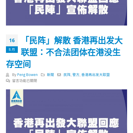
「民阵」解散 香港再出发大
16
联盟：不合法团体在港没生
8 月
存空间
By
Peng Bowen
新聞
民阵
,
警方
,
香港再出发大联盟
在
留言功能已關閉
〈「民
阵」
解
散
香
港
再
出