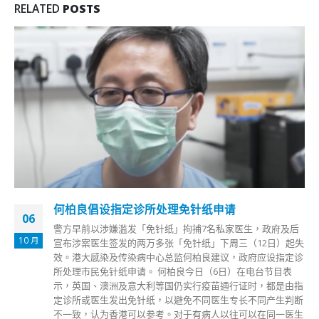
RELATED
POSTS
何柏良倡设指定诊所处理免针纸申请
06
警方早前以涉嫌滥发「免针纸」拘捕7名私家医生，政府及后
10 月
宣布涉案医生签发的两万多张「免针纸」下周三（12日）起失
效。港大感染及传染病中心总监何柏良建议，政府应设指定诊
所处理市民免针纸申请。 何柏良今日（6日）在电台节目表
示，英国、澳洲及意大利等国仍实行疫苗通行证时，都是由指
定诊所或医生发出免针纸，以避免不同医生专长不同产生判断
不一致，认为香港可以参考。对于有病人以往可以在同一医生