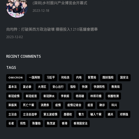
(深圳)乡村振兴产业博览会开幕式
2023-12-18
向均羚：打破美西方政治破壞 積極投入1210區議會選舉
2023-12-02
RECENT COMMENTS
TAGS
OMICRON
一国两制
习近平
何柏良
内地
医管局
围封强检
国安法
基本法
复必泰
大湾区
安心出行
强检
快测
快测阳性
教育局
新冠疫情
新冠疫苗
新冠肺炎
李家超
杨润雄
林郑月娥
核酸检测
梁振英
死亡个案
消费券
疫情
疫情记者会
疫苗
确诊
科兴
立法会
立法会选举
第五波疫情
聂德权
警方
输入个案
通关
邓炳强
长者
阳性
陈肇始
陈茂波
香港
香港国安法