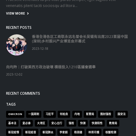
Praesent venenatis turpis vitae purus semper, eget sagittis velit
venenatis ptent taciti sociosqu ad litora…
VIEW MORE
RECENT POSTS
香港全港各区工商联永远名誉会长吴锡有出席2023首届中国
(深圳)乡村振兴产业博览会开幕式
2023-12-18
向均羚：打破美西方政治破壞 積極投入1210區議會選舉
2023-12-02
RECENT COMMENTS
TAGS
OMICRON
一国两制
习近平
何柏良
内地
医管局
围封强检
国安法
基本法
复必泰
大湾区
安心出行
强检
快测
快测阳性
教育局