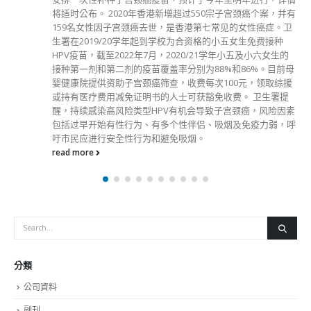
增超过550宗子宫颈癌个案，并有
特区政府的愿景和策略、监管制
是香港第七常见的女性癌症。卫
资产的取态，以及为把握虚拟资
校为合资格的小五女生免费接种
目。 陈茂波指，政策宣言将清
020/21学年小五及小六女生的
展示我们推动香港发展成国际虚
率分别为88%和86%。目前母
球资产业界一同探索金融创新的
，收费每次100元，领取综援
基础研究、人才培养、创科产业
士可获豁免收费。 卫生署提
的成绩，整个创科环境及氛围都
有机会导致子宫颈癌，风险因素
效渐见；但从前瞻部署角度来看
个性伴侣、吸烟及免疫力弱，呼
和补足的环节。陈茂波表示，特
免吸烟。
科发展制订蓝图，明确发展的方
筹相关的支援政策。 今届香港
共创非凡」，吸引包括超过500
自内地、欧美和亚洲多个国家的
动。今年香港金融科技周亦乘着第
宇宙等构思而加入新元素，包括
质化代币（NFT）形式向参加者
（POAP）代币。代币持有者届
拟化身，为来宾提供全新体验，
行业活动。
read more
分類
公司資料