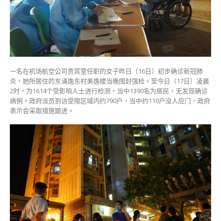
检
无
发
现
确
诊〉
中
一名在机场航空公司贵宾室任职的女子昨日（16日）初步确诊新冠肺
炎，她所居住的东涌逸东村美逸楼当晚围封强检。至今日（17日）凌晨
2时，为1614个受影响人士进行检测，当中1390名为居民，无发现确诊
病例。政府派员到访受限区域内约790户，当中约110户没人应门，政府
表示会采取措施跟进。