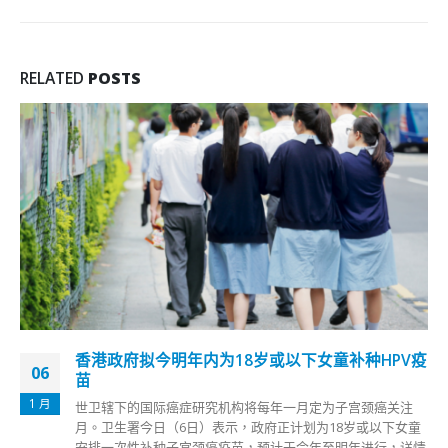
RELATED
POSTS
岁或以下女童补种HPV疫
香港将发布虚拟资产发展政
16
索金融创新
10 月
将每年一月定为子宫颈癌关注
一年一度的香港金融科技周将于10
政府正计划为18岁或以下女童
政司司长陈茂波今日（16日）
，预计于今年至明年进行，详情
科技周将发布有关虚拟资产在香