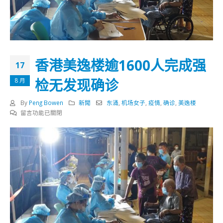
香港美逸楼逾1600人完成强
17
检无发现确诊
8 月
By
Peng Bowen
新聞
东涌
,
机场女子
,
疫情
,
确诊
,
美逸楼
在
留言功能已關閉
〈香
港
美
逸
楼
逾
1600
人
完
成
强