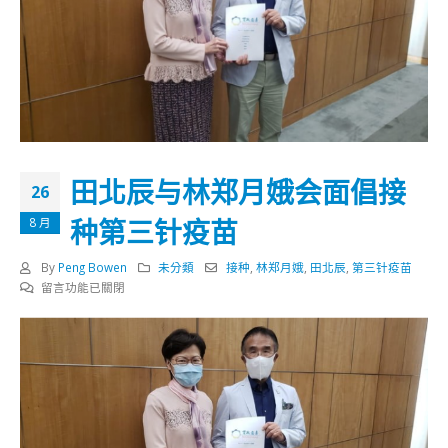
田北辰与林郑月娥会面倡接
26
种第三针疫苗
8 月
By
Peng Bowen
未分類
接种
,
林郑月娥
,
田北辰
,
第三针疫苗
在
留言功能已關閉
〈田
北
辰
与
林
郑
月
娥