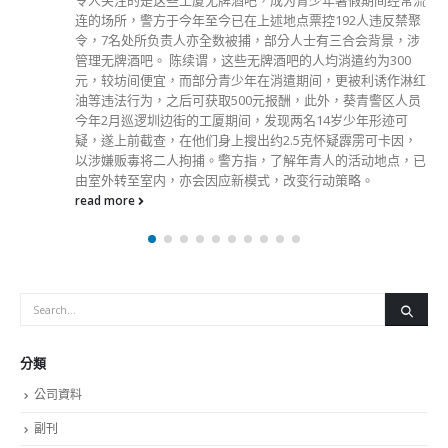
令人关注的是这些工厦无牌酒吧，成为青少年暑假期间经常流
连的场所，警方于今年至今已在上述地点票控192人违反禁聚
令，7名处所负责人亦全数被捕，部分人士有三合会背景，涉
管理无牌酒吧。 陈续谓，这些无牌酒吧的人均消遣约为300
元，较坊间便宜，而部分青少年在消遣期间，更被利诱作淋红
油等违法行为，之后可获取500元报酬，此外，葵青警区人员
今年2月巡逻圳边街的工厦期间，发现两名14岁少年形迹可
疑，遂上前截查，在他们身上搜出约2.5克怀疑霹雳可卡因，
以涉嫌贩毒将二人拘捕。警方指，了解年青人的活动地点，已
由室外转至室内，亦会因应新模式，改变行动策略。
read more
分類
公司資料
副刊