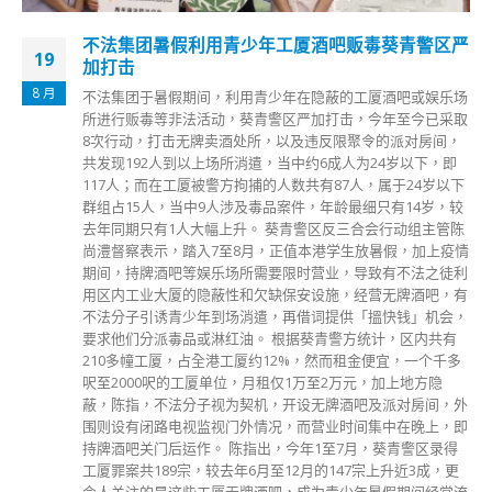
不法集团暑假利用青少年工厦酒吧贩毒葵青警区严
19
加打击
8 月
不法集团于暑假期间，利用青少年在隐蔽的工厦酒吧或娱乐场
所进行贩毒等非法活动，葵青警区严加打击，今年至今已采取
8次行动，打击无牌卖酒处所，以及违反限聚令的派对房间，
共发现192人到以上场所消遣，当中约6成人为24岁以下，即
117人；而在工厦被警方拘捕的人数共有87人，属于24岁以下
群组占15人，当中9人涉及毒品案件，年龄最细只有14岁，较
去年同期只有1人大幅上升。 葵青警区反三合会行动组主管陈
尚澧督察表示，踏入7至8月，正值本港学生放暑假，加上疫情
期间，持牌酒吧等娱乐场所需要限时营业，导致有不法之徒利
用区内工业大厦的隐蔽性和欠缺保安设施，经营无牌酒吧，有
不法分子引诱青少年到场消遣，再借词提供「搵快钱」机会，
要求他们分派毒品或淋红油。 根据葵青警方统计，区内共有
210多幢工厦，占全港工厦约12%，然而租金便宜，一个千多
呎至2000呎的工厦单位，月租仅1万至2万元，加上地方隐
蔽，陈指，不法分子视为契机，开设无牌酒吧及派对房间，外
围则设有闭路电视监视门外情况，而营业时间集中在晚上，即
持牌酒吧关门后运作。 陈指出，今年1至7月，葵青警区录得
工厦罪案共189宗，较去年6月至12月的147宗上升近3成，更