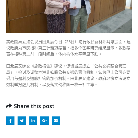
会
面
倡
接
种
第
实政圆桌立法会议员田北辰今日（26日）与行政长官林郑月娥会面，建
三
议政府为市民接种第三针新冠疫苗，指多个医学研究结果显示，多款疫
针
苗在接种第二剂一段时间后，体内抗体水平明显下跌。
疫
苗〉
田北辰又递交《施政报告》建议，促请当局成立「公共交通联合管理
中
局」，检讨及调整本港非铁路公共交通的票价机制，认为巴士公司亦要
采用与盈利及通胀挂钩的加价机制。田北辰又建议，政府尽快立法设立
强制举报虐儿机制，以及落实幼稚园一校一社工等。
Share this post