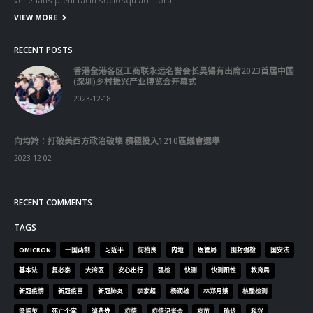
VIEW MORE
RECENT POSTS
香港全港各区工商联永远名誉会长吴锡有出席2023首届中国
(深圳)乡村振兴产业博览会开幕式
2023-12-18
向均羚：打破美西方政治破壞 積極投入1210區議會選舉
2023-12-02
RECENT COMMENTS
TAGS
OMICRON
一国两制
习近平
何柏良
内地
医管局
围封强检
国安法
基本法
复必泰
大湾区
安心出行
强检
快测
快测阳性
教育局
新冠疫情
新冠疫苗
新冠肺炎
李家超
杨润雄
林郑月娥
核酸检测
梁振英
死亡个案
消费券
疫情
疫情记者会
疫苗
确诊
科兴