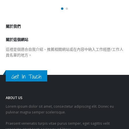
關於我們
關於這個網站
這裡是個適合自我介紹、推薦相關網站或在內容中納入工作經歷/工作人
員名單的地方。
Get In Touch
ABOUT US
Lorem ipsum dolor sit amet, consectetur adipiscing elit. Donec eu
pulvinar magna semper scelerisque.
Praesent venenatis turpis vitae purus semper, eget sagittis velit
venenatis ptent taciti sociosqu ad litora…