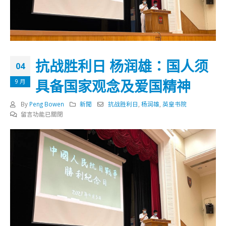
抗战胜利日 杨润雄：国人须
04
具备国家观念及爱国精神
9 月
By
Peng Bowen
新聞
抗战胜利日
,
杨润雄
,
英皇书院
在
留言功能已關閉
〈抗
战
胜
利
日
杨
润
雄：
国
人
须