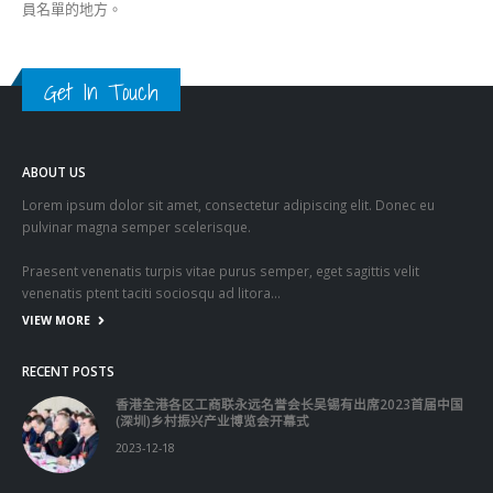
Lorem ipsum dolor sit amet, consectetur adipiscing elit. Donec eu
pulvinar magna semper scelerisque.
Praesent venenatis turpis vitae purus semper, eget sagittis velit
venenatis ptent taciti sociosqu ad litora…
VIEW MORE
RECENT POSTS
香港全港各区工商联永远名誉会长吴锡有出席2023首届中国
(深圳)乡村振兴产业博览会开幕式
2023-12-18
向均羚：打破美西方政治破壞 積極投入1210區議會選舉
2023-12-02
RECENT COMMENTS
TAGS
OMICRON
一国两制
习近平
何柏良
内地
医管局
围封强检
国安法