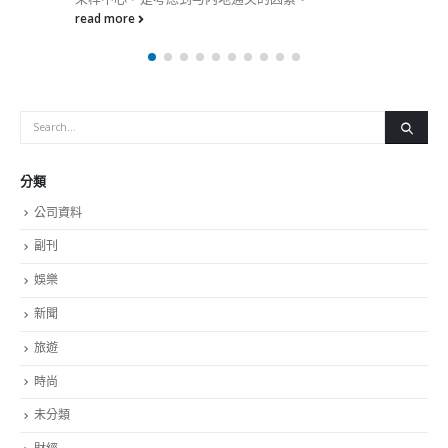
分類
公司資料
副刊
娛樂
新聞
旅遊
時尚
未分類
財經
最新報導
中国
選舉日踴躍投票 文: 朱家健
2023-11-30
抹黑候選人涉選舉舞弊 文: 朱家健
2023-11-30