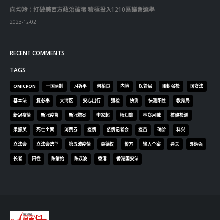
基本法
复必泰
大湾区
安心出行
强检
快测
快测阳性
教育局
新冠疫情
新冠疫苗
新冠肺炎
李家超
杨润雄
林郑月娥
核酸检测
梁振英
死亡个案
消费券
疫情
疫情记者会
疫苗
确诊
科兴
立法会
立法会选举
第五波疫情
聂德权
警方
输入个案
通关
邓炳强
长者
阳性
陈肇始
陈茂波
香港
香港国安法
© Copyright 2019. All Rights Reserved.