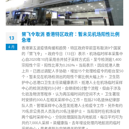
金管局收银车本周将停在上环及田湾
29
金管局硬币收集车本周(今日至12月5日)将会停在中西区及南
11 月
区，帮助市民将硬币兑换成纸币，或将款项储值至八达通卡。
服务时段为上午10时至晚上7时。 其中，中西区的收银车将停
在上环永乐街118号路旁停车处，11月30日星期二暂停服务；
南区的收银车停在香港仔田湾村田丽楼，12月1日星期三暂停
服务。
read more