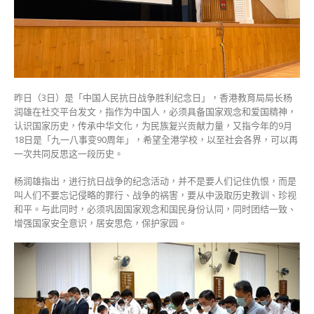
具
备
国
家
观
念
及
昨日（3日）是「中国人民抗日战争胜利纪念日」，香港教育局局长杨
爱
润雄在社交平台发文，指作为中国人，必须具备国家观念和爱国精神，
国
认识国家历史，传承中华文化，为民族复兴贡献力量，又指今年的9月
精
18日是「九一八事变90周年」，希望全港学校，以至社会各界，可以再
神〉
一次共同反思这一段历史。
中
杨润雄指出，进行抗日战争的纪念活动，并不是要人们记住仇恨，而是
叫人们不要忘记侵略的罪行、战争的祸害，要从中汲取历史教训、珍视
和平。与此同时，必须巩固国家观念和国民身份认同，同时团结一致、
增强国家安全意识，居安思危，保护家园。