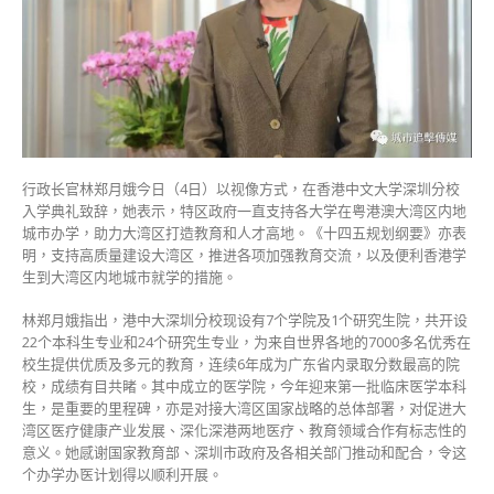
入
学
礼
林
郑：
支
持
各
大
行政长官林郑月娥今日（4日）以视像方式，在香港中文大学深圳分校
学
入学典礼致辞，她表示，特区政府一直支持各大学在粤港澳大湾区内地
湾
城市办学，助力大湾区打造教育和人才高地。《十四五规划纲要》亦表
区
明，支持高质量建设大湾区，推进各项加强教育交流，以及便利香港学
办
生到大湾区内地城市就学的措施。
学
打
林郑月娥指出，港中大深圳分校现设有7个学院及1个研究生院，共开设
造
22个本科生专业和24个研究生专业，为来自世界各地的7000多名优秀在
人
校生提供优质及多元的教育，连续6年成为广东省内录取分数最高的院
才
校，成绩有目共睹。其中成立的医学院，今年迎来第一批临床医学本科
高
生，是重要的里程碑，亦是对接大湾区国家战略的总体部署，对促进大
地〉
湾区医疗健康产业发展、深化深港两地医疗、教育领域合作有标志性的
中
意义。她感谢国家教育部、深圳市政府及各相关部门推动和配合，令这
个办学办医计划得以顺利开展。