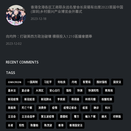
香港全港各区工商联永远名誉会长吴锡有出席2023首届中国
(深圳)乡村振兴产业博览会开幕式
2023-12-18
向均羚：打破美西方政治破壞 積極投入1210區議會選舉
2023-12-02
RECENT COMMENTS
TAGS
OMICRON
一国两制
习近平
何柏良
内地
医管局
围封强检
国安法
基本法
复必泰
大湾区
安心出行
强检
快测
快测阳性
教育局
新冠疫情
新冠疫苗
新冠肺炎
李家超
杨润雄
林郑月娥
核酸检测
梁振英
死亡个案
消费券
疫情
疫情记者会
疫苗
确诊
科兴
立法会
立法会选举
第五波疫情
聂德权
警方
输入个案
通关
邓炳强
长者
阳性
陈肇始
陈茂波
香港
香港国安法