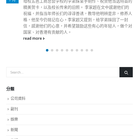
母校五邑工商总会学校的学弟妹亲手制作、祝贺他当选特首的
精美贺卡，以及校长传来的旧照。 李家超在文中感谢他们的
祝福，并指当年师长们的谆谆善诱，教导他明辨是非，修养人
格，他至今仍铭记在心。李家超又提到，给学弟妹回了一封
信，感谢他们的心意，并希望鼓励这些有心的年轻人，做个对
国家、对香港有贡献的人。
read more
分類
公司資料
副刊
娛樂
新聞