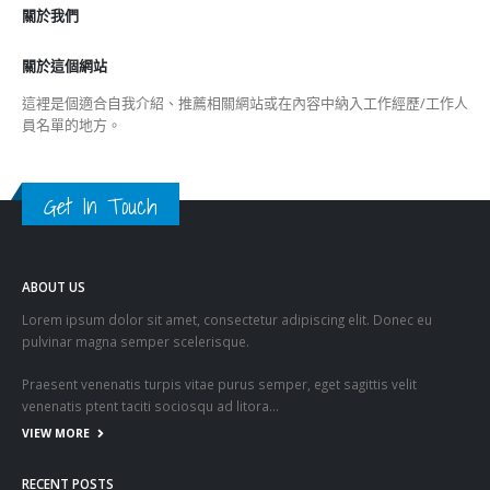
關於我們
關於這個網站
這裡是個適合自我介紹、推薦相關網站或在內容中納入工作經歷/工作人
員名單的地方。
Get In Touch
ABOUT US
Lorem ipsum dolor sit amet, consectetur adipiscing elit. Donec eu
pulvinar magna semper scelerisque.
Praesent venenatis turpis vitae purus semper, eget sagittis velit
venenatis ptent taciti sociosqu ad litora…
VIEW MORE
RECENT POSTS