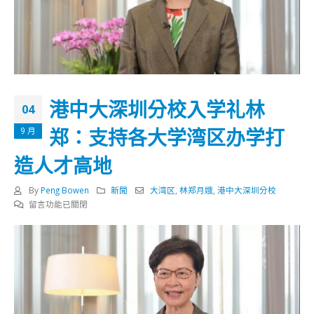
港中大深圳分校入学礼林
04
郑：支持各大学湾区办学打
9 月
造人才高地
By
Peng Bowen
新聞
大湾区
,
林郑月娥
,
港中大深圳分校
在
留言功能已關閉
〈港
中
大
深
圳
分
校