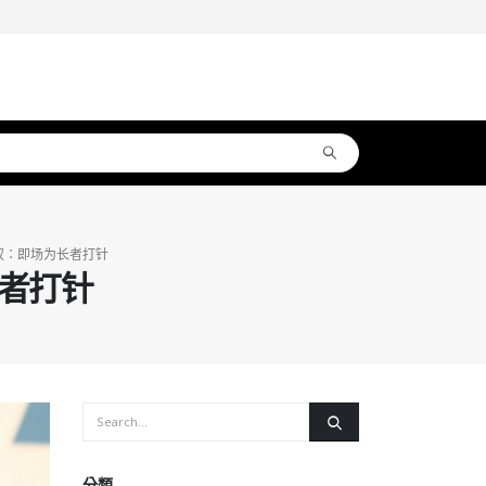
权：即场为长者打针
者打针
分類