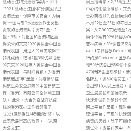
局直接确诊，2,236由卫生防护
些政治人物、不少受过西
中心的化验所确诊，其余由检测
的人士，和西方势力都力
营办商检测为直接确诊的个案。
应该实行所谓西方式民主
本月22日至25日的每日呈报个
十九世纪中叶，英国人通
案，从7,900宗激增至2万。本日
等条约攫取香港并实施殖
确诊个案有92%怀疑为Omicron
后，从来没有在香港推行
变种病毒，8%调查仍然进行
民主政治，反而对香港华
中，1宗怀疑是Delta，可见最流
威权统治。事实上，殖民
行的是Omicron，且是BA.2。新
民主政治在本质上水火不
增50所院舍出现确诊个案，累计
有在英国在香港的殖民统
470所院舍出现确诊，涉及1,943
结束之际，英国人为了所
名院友，逾600名员工，70所院
荣撤退」才匆匆忙忙在香
舍出现10人以上爆发。 食物及
方式的「代议政制」「民
卫生局局长陈肇始表示，将会把
扶植反中乱港势力，力图
快速测试列为确诊个案，另会有
势力能够在香港回归祖国
网上平台作呈报，现时会全速处
一股强大政治力量，从而
理该平台；而现时快速测试验出
成为外部势力用以危害中
病毒的患者，除了可继续做深喉
的颠覆基地。然而，英国
测试外，应留在家中；有病征者
谋并没有完全得逞，在中