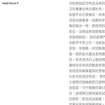
可利用指定诊所及当局的热线。
的反对和反制、并在不少
卫生署署长林文健补充，如网上
经济精英和爱国力量的抗
呈报平台已发展后，未来快速测
那个对国家和香港都不利
试验出病毒者，会跟初步个案患
式民主政治没有在香港完
者的做法一样，即把资料在数据
现，但反中乱港势力却仍
库后，当局会按该数据库的资料
乘机冒起和壮大。回归后
发放病假纸。 因应疫情严峻，确
人所扶植的反中乱港势力
诊数字不停上升，当局会坚持早
动各种政治行动，包括斗
发现、早隔离，并切断病毒传播
手段试图迫使中央通过政
链。政府会大量派发快速测试
来实践西方式民主。尽管
包，有关资讯已上载到网站。陈
民主在香港特区并没有全
肇始坦言快测灵敏度有限，但仍
开，但那个带有一些西方
有效找到病毒量高的患者，也有
素的特区政治体制却让反
大批市民适应快测。 等待入院人
势力得以凭借议会选举而
士或密切接触者若已接种2针新
港的管治架构。他们勾结
冠疫苗，可于隔离的第6及第7
力，在管治架构之内和社
日，连续两日做快速测试，若均
动连绵不断、此起彼落的
为阴性，即无验出病毒，即可提
动乱，严重干扰立法会和
早离开家居或隔离措施。最新的