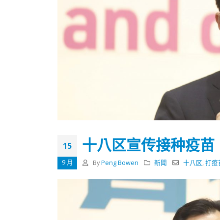
十八区宣传接种疫苗
15
9 月
By
Peng Bowen
新聞
十八区
,
打疫
香港全港各区工商联永远名誉
選舉日
会长吴锡有出席2023首届中国
2023-11-
(深圳)乡村振兴产业博览会开幕