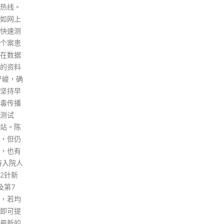
士于昨晚接受检测。受检人士会
香港的
获安排到采样站接受核酸测试，
拒下，
由专人以咽喉和鼻腔合并拭子采
的西方
样。在所有人士有检测结果前，
全实
受检人士必须留在处所内，以减
然得以
少交叉感染的风险。政府会为行
，英国
动不便的人士和长者安排上门采
不断策
样。
争对抗
read more
制改革
西方式
面铺
民主元
中乱港
进入香
外部势
会上发
对抗和
区议会