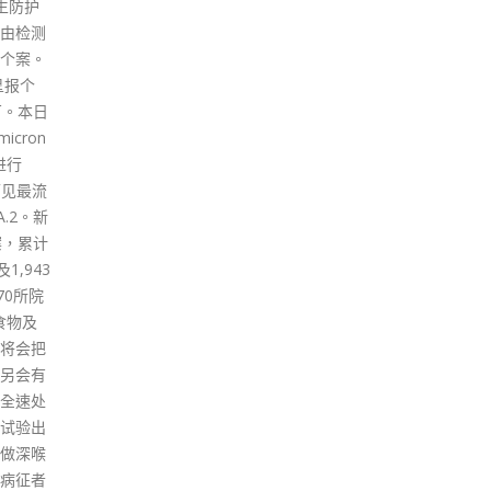
早7时完成两座大厦的围封强检
谱的
方教育
行动。 政府发言人指，由于昨日
度，
主香港
在两座大厦分别发现一宗曾在上
票」
政治。
址居住的阳性检测个案，涉及变
原则
过不平
异病毒株，经评估后相关区域感
澄清
民统治
染风险有机会较高，政府决定对
导公
西方式
两座大厦展开围封强检行动。政
况。
人进行
府今晚7时30分起围封红磡马头
有需
统治与
围道23-35H号及民裕街9-31号
跟进
容。只
隆基大楼D座（不包括位于隆基
read
治行将
大楼地下及1楼的老人院及店
谓「光
铺）进行强制检测，受检人士于
港搞西
今晚11时前接受检测。 政府今
主」和
晚8时30分起围封荃湾大坝街81
让那些
号大苑楼（不包括位于大苑楼地
后成为
下的店铺）进行强制检测，要求
让香港
受检人士于昨晚10时30分前接受
国安全
检测。 政府将于「受限区域」内
人的图
设立临时采样站，并要求受检人
国政府