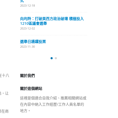
式
抹黑候選人涉選舉舞弊 文: 朱家健
2023-12-18
2023-11-30
極投入
向均羚：打破
香港公院探访明起无须预约一
1210區議會
图睇清最新安排
2023-12-02
2023-01-31
選舉日踴躍投
2023-11-30
關於我們
關於這個網站
在十八
這裡是個適合自我介紹、推薦相關網站或
在內容中納入工作經歷/工作人員名單的
站，让
地方。
续在商