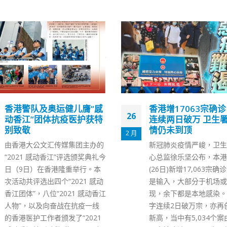
香港增17063宗确诊 确诊
刘兆佳：香港只能走
27
连续两日破万 卫生署料疫
身特色的民主道路
情仍未到顶
12 月
文/刘兆佳 与世界上很多
新冠肺炎疫情严峻，卫生防护中
比，香港作为一个高度现
心总监徐乐坚公布，本港今日
社会无疑拥有不少发展民
(26日)新增17,063宗确诊，6宗
的优越条件，包括经济发
是输入，大部分于机场或酒店发
均收入高、国际大都会、
现，余下都是本地感染。个案数
息发达、法治健全、市民
字连续2日破万宗，亦再创疫情
识强、人权保障完善和族
新高，当中有5,034个案由医管
等。所以，长期以来，香