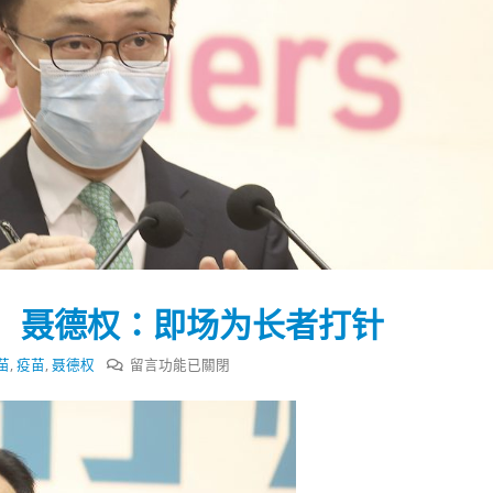
 聂德权：即场为长者打针
在
苗
,
疫苗
,
聂德权
留言功能已關閉
〈十
八
踴躍投票 文: 朱家健
香港全港各区工商联永
区
会长吴锡有出席2023首
30
宣
(深圳)乡村振兴产业博