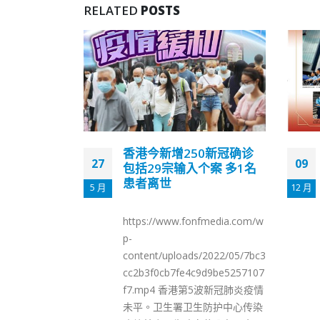
RELATED
POSTS
0新冠确诊
香港警队及奥运健儿膺“感
09
26
个案 多1名
动香江”团体抗疫医护获特
别致敬
12 月
2 月
由香港大公文汇传媒集团主办的
fmedia.com/w
“2021 感动香江”评选颁奖典礼今
日（9日）在香港隆重举行。本
/2022/05/7bc3
次活动共评选出四个“2021 感动
9d9be5257107
香江团体”，八位“2021 感动香江
5波新冠肺炎疫情
人物”，以及向奋战在抗疫一线
防护中心传染
的香港医护工作者颁发了“2021