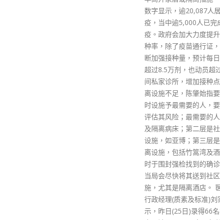
的运作，而特区政府的管
数字显示，逾20,087人居家检
此而举步维艰、踟蹰不前
疫，当中逾5,000人已完成检
力推动香港的发展和破解
疫。政府会加大力度提升疫苗接
盾。 西方民主绝对不适
种率，除了疫苗通行证，也会不
可以这样说，回归后的香
断加强接种量，预计每日平均可
制度特别是其选举制度不
超过8.5万剂，也动员超过1,000
政治混乱动荡、令「一国
间私家诊所，增加接种点。 就隔
难以全面和准确实践，更
离设施不足，陈肇始指要因应现
安全也受到危害。这些威
时设施予最需要的人，要分流及
着近年来外部势力为了遏
评估其风险；最需要的人要入院
崛起频频插手香港事务而
及隔离病床；第二层是社区治疗
重。与此同时，这个政治
设施，如亚博；第三层是社区隔
导致了香港民主政治的异
离设施，包括竹篙湾及酒店。现
质化，难以健康和持续发
时于围封强检找到的确诊个案，
归前和回归后的实践证明
当局会尽快将其送到社区隔离设
民主绝对不适合香港，而
施，尤其是隔离酒店。 医管局总
香港民主发展有利的因素
行政经理(质素及标准)刘家献表
够充分反映香港的历史背
示，昨日(25日)录得66名疫患病
实情况和政治地位的「有