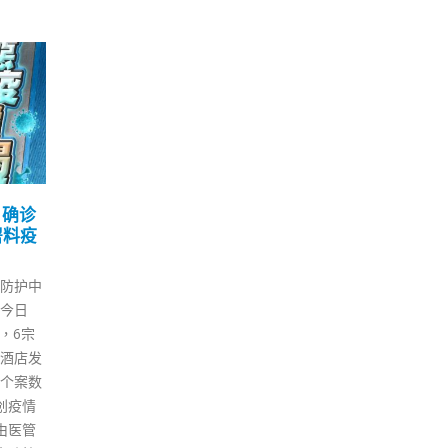
有自
香港昨晚封两厦 强检包括
曾
29
18
红磡隆基大楼D座及荃湾大
举
苑楼
适
1 月
12 月
地方相
本港第五波疫情失控，社区存在
政制
代化的
至少30多条隐形传播链，葵涌村
日（
主政治
疫情大爆发。政府昨晚（28日）
力呼
达、人
连封两座大厦进行强制检测，分
批评
交通信
别是荃湾大坝街大苑楼及红磡隆
如涉
守法意
基大楼D座，两座大厦都有住户
国卫
群单一
涉及变异病毒株。政府目标是明
国媒
港的一