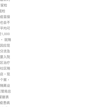
治也因
，无能
社会矛
合香港
港政治
但带来
两制」
让国家
胁又随
制中国
愈趋严
制度也
化和劣
展。 回
，西方
那些对
也在能
景、现
香港特