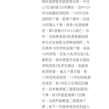
荣公布，今日
感动香江特别致敬”奖项。 四个
宗确诊，当中105
“2021 感动香江团体”分别是捍卫
，145宗为快
香港法治、保障市民安全，为确
个案中，包括
保“一国两制”行稳致远作出突出
再多1名患者离
贡献的香港警队；勇夺1金、2
62人病亡。另
银、3铜，为祖国和香港特区赢
名患者基因排
得荣誉的东京2020奥运会中国香
群组相同；今
港代表团；用过人的意志取得了
呈报个案，来自
非凡成绩，取得2银3铜优异成绩
6名学生及2名
的东京2020残疾人奥运会中国香
齐加拿大国际
港代表团；与时间赛跑，为香港
确诊，染疫班
港筑起战“疾”堡垒，为疫情防控
个案方面，有
构筑生命安全屏障的中国建筑工
11宗在检疫酒
程（香港）有限公司全体施工团
入住酒店后确
队。 此外，大会为奋战在抗疫一
度感染(复阳)
线的香港医护工作者领发了
港第12日确
“2021感动香江特别致敬”奖，以
二度感染个
此表示最崇高的敬意。 （来源：
地货机机组人
大公文汇）