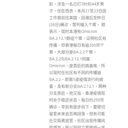
3针的44岁男
read more
21至23日因
回港后至昨日
列输入个案。 欧
icron
组个案，证明社区有
有逾200宗个
.2个案，
.1同属
类近的病毒株，所
同的传播链
波疫情流行的病
2.12.1，两种
，香港疫情现
每日约250宗
向下，要密切
落，但有可能
区出现传播风
个案维持一定