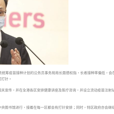
式
传
選人涉選舉舞弊 文: 朱家健
2023-12-18
接
30
种
向均羚：打破美西方政治破壞 積
疫
香港公院探访明起无须预约一
1210區議會選舉
苗
图睇清最新安排
2023-12-02
聂
2023-01-31
德
選舉日踴躍投票
权：
2023-11-30
即
场
为
长
负责统筹疫苗接种计划的公务员事务局局长聂德权指，长者接种率偏低，会
者
可打针。
打
针〉
相关宣传，并在全港各区安排健康讲座及医疗咨询，并设立流动疫苗注射
中
中央图书馆进行，接着在每一区都会有打针安排；同时，特区政府亦会继