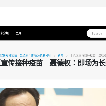
未分類
主頁
宣传接种疫苗 聂德权：即场为长者打针
新聞
十八区宣传接种疫苗 聂德
区宣传接种疫苗 聂德权：即场为长