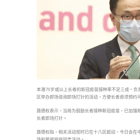
式
抹黑候
2023-12-18
2023-11-
向均羚：打破美西方政治破壞 積極投入
1210區議會選舉
2023-12-02
選舉日踴躍投票
2023-11-30
本港70岁或以上长者的新冠疫苗接种率不足三成。
区举办即场谘询即场打针的活动，方便长者毋须预约
聂德权表示，当局为鼓励长者接种新冠疫苗，已加强
长者即场打针。
聂德权指，相关活动现时已在十八区起动，今日会在
场和屋邨安排同类活动。