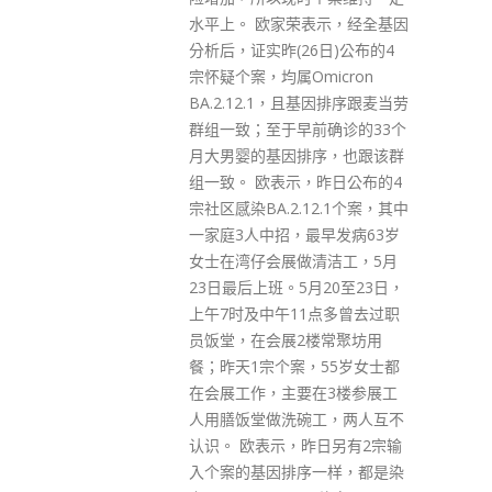
表示，经全基因
6日)公布的4
icron
且基因排序跟麦当劳
前确诊的33个
序，也跟该群
，昨日公布的4
12.1个案，其中
最早发病63岁
清洁工，5月
月20至23日，
1点多曾去过职
楼常聚坊用
，55岁女士都
在3楼参展工
工，两人互不
昨日另有2宗输
一样，都是染