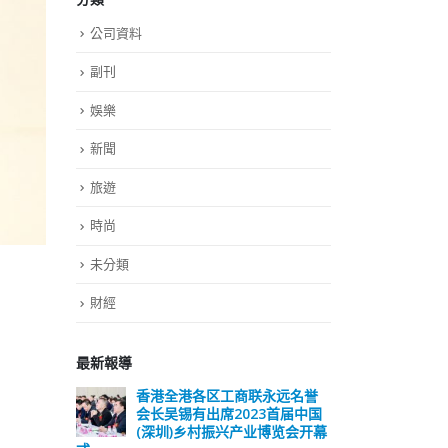
公司資料
副刊
娛樂
新聞
旅遊
時尚
未分類
財經
最新報導
远名誉
選舉日踴躍投票 文: 朱家健
香
届中国
会长
2023-11-30
览会开幕
(深