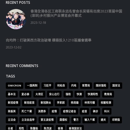
2023-12-18
向均羚：打破美西方政治破壞 積極投入1210區議會選舉
2023-12-02
RECENT COMMENTS
TAGS
OMICRON
一国两制
习近平
何柏良
内地
医管局
围封强检
国安法
基本法
复必泰
大湾区
安心出行
强检
快测
快测阳性
教育局
新冠疫情
新冠疫苗
新冠肺炎
李家超
杨润雄
林郑月娥
核酸检测
梁振英
死亡个案
消费券
疫情
疫情记者会
疫苗
确诊
科兴
立法会
立法会选举
第五波疫情
聂德权
警方
输入个案
通关
邓炳强
长者
阳性
陈肇始
陈茂波
香港
香港国安法