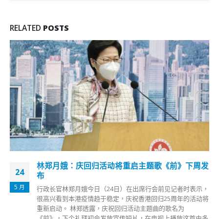
RELATED
POSTS
下周发
香港油塘站故障调景岭至观塘站列车服务暂停
22
地铁今日（22日）中午1时表示，观塘线油塘站有月台幕
1 月
时表示，
备故障，调景岭至观塘站的列车服务暂停，观塘站至黄
的活动将
车服务每4分钟一班。港铁正安排接驳巴士来往观塘至油
站，请乘客为行程预留充裕时间。
首由多
read more