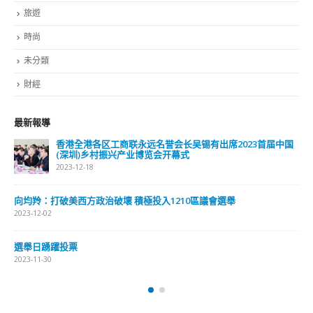
未分類
財經
最新報導
各区工商联永远名誉会长吴锡有出席2023首届中国
選舉日踴躍投票 文:
乡村振兴产业博览会开幕式
2023-11-30
8
抹黑候選人涉選舉舞弊
政治破壞 積極投入1210區議會選舉
2023-11-30
香港公院
2023-01-31
關於我們