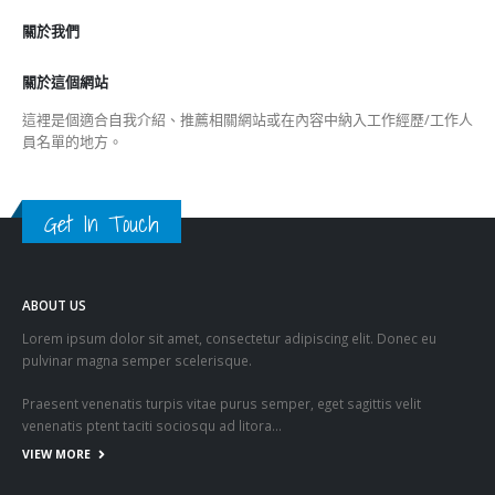
關於這個網站
這裡是個適合自我介紹、推薦相關網站或在內容中納入工作經歷/工作人
員名單的地方。
Get In Touch
ABOUT US
Lorem ipsum dolor sit amet, consectetur adipiscing elit. Donec eu
pulvinar magna semper scelerisque.
Praesent venenatis turpis vitae purus semper, eget sagittis velit
venenatis ptent taciti sociosqu ad litora…
VIEW MORE
RECENT POSTS
香港全港各区工商联永远名誉会长吴锡有出席2023首届中国
(深圳)乡村振兴产业博览会开幕式