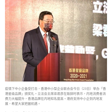
彦：
会
有
不
同
政
治
光
谱
的
人
参
加
年
底
立
法
疫情下中小企备受打击，香港中小型企业联合会今日（23日）举办「香
会
港星级品牌」颁奖礼。立法会主席梁君彦在致辞时表示，内地消费者消
选
费力大幅提升，香港品牌在内地知名度高。港府支持中小企到内地发
举〉
展，希望大家把握机遇。
中