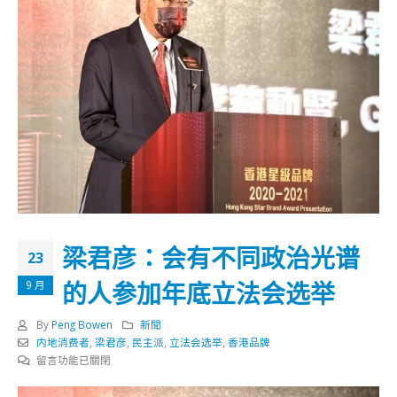
梁君彦：会有不同政治光谱
23
的人参加年底立法会选举
9 月
By
Peng Bowen
新聞
内地消费者
,
梁君彦
,
民主派
,
立法会选举
,
香港品牌
在
留言功能已關閉
〈梁
君