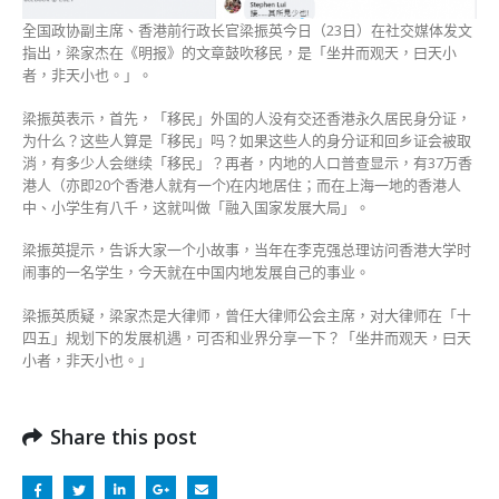
观
全国政协副主席、香港前行政长官梁振英今日（23日）在社交媒体发文
天〉
指出，梁家杰在《明报》的文章鼓吹移民，是「坐井而观天，曰天小
中
者，非天小也。」。
梁振英表示，首先，「移民」外国的人没有交还香港永久居民身分证，
为什么？这些人算是「移民」吗？如果这些人的身分证和回乡证会被取
消，有多少人会继续「移民」？再者，内地的人口普查显示，有37万香
港人（亦即20个香港人就有一个)在内地居住；而在上海一地的香港人
中、小学生有八千，这就叫做「融入国家发展大局」。
梁振英提示，告诉大家一个小故事，当年在李克强总理访问香港大学时
闹事的一名学生，今天就在中国内地发展自己的事业。
梁振英质疑，梁家杰是大律师，曾任大律师公会主席，对大律师在「十
四五」规划下的发展机遇，可否和业界分享一下？「坐井而观天，曰天
小者，非天小也。」
Share this post