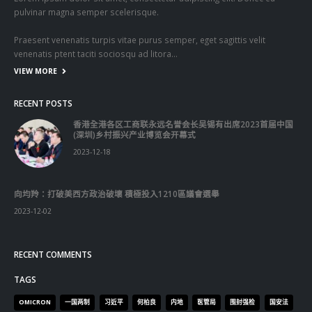
pulvinar magna semper scelerisque.
Praesent venenatis turpis vitae purus semper, eget sagittis velit
venenatis ptent taciti sociosqu ad litora…
VIEW MORE
RECENT POSTS
香港全港各区工商联永远名誉会长吴锡有出席2023首届中国
(深圳)乡村振兴产业博览会开幕式
2023-12-18
向均羚：打破美西方政治破壞 積極投入1210區議會選舉
2023-12-02
RECENT COMMENTS
TAGS
OMICRON
一国两制
习近平
何柏良
内地
医管局
围封强检
国安法