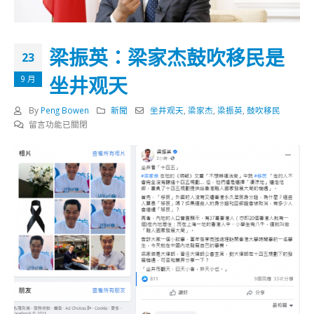
梁振英：梁家杰鼓吹移民是
23
坐井观天
9 月
By
Peng Bowen
新聞
坐井观天
,
梁家杰
,
梁振英
,
鼓吹移民
在
留言功能已關閉
〈梁
振
英：
梁
家
杰
鼓
吹
移
民
是
坐
井