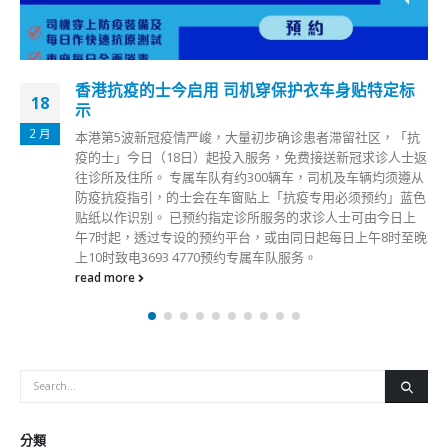
香港抗疫的士今启用 司机穿保护衣车身贴特定标
18
示
2 月
本港第5波新冠疫情严峻，大量初步确诊患者滞留社区，「抗
疫的士」今日（18日）起投入服务，免费接送新冠求诊人士返
往诊所及住所。 专属车队有约300辆车，司机及车辆均须遵从
防疫抗疫指引，的士会在车窗贴上「抗疫专用必须预约」蓝色
贴纸以作识别。 已预约指定诊所服务的求诊人士可由今日上
午7时起，透过专设的预约平台，或由同日起每日上午8时至晚
上10时致电3693 4770预约专属车队服务。
read more
分類