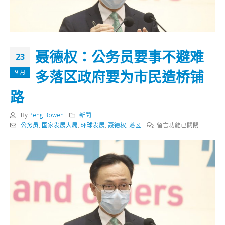
聂德权：公务员要事不避难
23
多落区政府要为市民造桥铺
9 月
路
By
Peng Bowen
新聞
在
公务员
,
国家发展大局
,
环球发展
,
聂德权
,
落区
留言功能已關閉
〈聂
德
权：
公
务
员
要
事
不
避