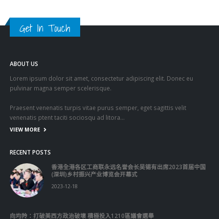
Get In Touch
ABOUT US
Lorem ipsum dolor sit amet, consectetur adipiscing elit. Donec eu
pulvinar magna semper scelerisque.
Praesent venenatis turpis vitae purus semper, eget sagittis velit
venenatis ptent taciti sociosqu ad litora…
VIEW MORE
RECENT POSTS
香港全港各区工商联永远名誉会长吴锡有出席2023首届中国
(深圳)乡村振兴产业博览会开幕式
2023-12-18
向均羚：打破美西方政治破壞 積極投入1210區議會選舉