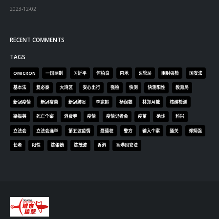
2023-12-02
RECENT COMMENTS
TAGS
OMICRON
一国两制
习近平
何柏良
内地
医管局
围封强检
国安法
基本法
复必泰
大湾区
安心出行
强检
快测
快测阳性
教育局
新冠疫情
新冠疫苗
新冠肺炎
李家超
杨润雄
林郑月娥
核酸检测
梁振英
死亡个案
消费券
疫情
疫情记者会
疫苗
确诊
科兴
立法会
立法会选举
第五波疫情
聂德权
警方
输入个案
通关
邓炳强
长者
阳性
陈肇始
陈茂波
香港
香港国安法