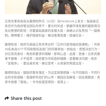
难
多
落
区
公务员事务局局长聂德权昨日（22日）在Facebook上发文，指高级公
政
务员作为政府管治团队的骨干，要与时并进，掌握环球发展的最新情况
府
及对香港的影响，亦要紧贴国家的发展大局，准确认识及贯彻「一国两
要
制」精神要义，维护国家利益，推动香港发展，造福社会。
为
市
聂德权说，政府为高级公务员举办的「公共行政领袖实践课程」，共有
民
36名来自32个不同政策局及部门的同事参加。他指出，思想决定行为，
造
对公务员身份、角色和要求的理解，影响心态、态度、思维。公务员要
桥
事不避难、义不逃责；政府要为市民造桥铺路，是要解决问题，而非
铺
「走程序」，要设身处地，换位思考，从用家的角度出发。
路〉
中
聂德权指出，鼓励同事多落区，为议定政策把脉，与不同面向、不同行
业的市民接触，直接聆听他们的心声，做回应及解说，回去再跟进，务
求令政策「落地」，令市民感受得到、用得上。
Share this post