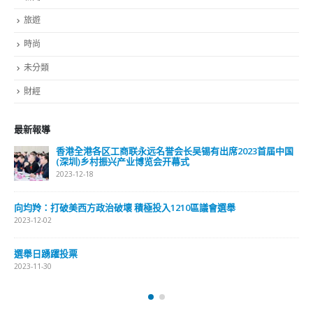
關於這個網站
這裡是個適合自我介紹、推薦相關網站或在內容中納入工作經歷/工作人
員名單的地方。
Get In Touch
ABOUT US
Lorem ipsum dolor sit amet, consectetur adipiscing elit. Donec eu
pulvinar magna semper scelerisque.
Praesent venenatis turpis vitae purus semper, eget sagittis velit
venenatis ptent taciti sociosqu ad litora…
VIEW MORE
RECENT POSTS