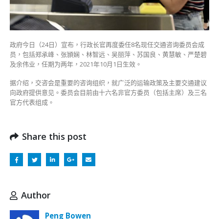
员
郑
承
峰
政府今日（24日）宣布，行政长官再度委任8名现任交通咨询委员会成
林
员，包括郑承峰、张頴娴、林智远、吴丽萍、苏国良、黄慧敏、严楚碧
智
及余伟业，任期为两年，2021年10月1日生效。
远
等
据介绍，交咨会是重要的咨询组织，就广泛的运输政策及主要交通建议
8
向政府提供意见。委员会目前由十六名非官方委员（包括主席）及三名
人
官方代表组成。
受
命〉
中
Share this post
Author
Peng Bowen