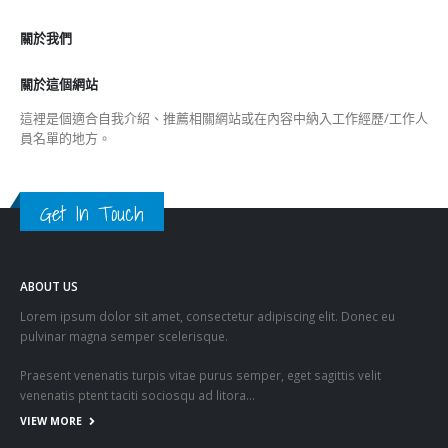
香港全港各区工商联永远名誉会长吴锡有出席2023首届中国
(深圳)乡村振兴产业博览会开幕式
2023-12-18
向均羚：打破美西方政治破壞 積極投入1210區議會選舉
2023-12-02
RECENT COMMENTS
TAGS
OMICRON
一国两制
习近平
何柏良
内地
医管局
围封强检
国安法
基本法
复必泰
大湾区
安心出行
强检
快测
快测阳性
教育局
新冠疫情
新冠疫苗
新冠肺炎
李家超
杨润雄
林郑月娥
核酸检测
梁振英
死亡个案
消费券
疫情
疫情记者会
疫苗
确诊
科兴
立法会
立法会选举
第五波疫情
聂德权
警方
输入个案
通关
邓炳强
长者
阳性
陈肇始
陈茂波
香港
香港国安法