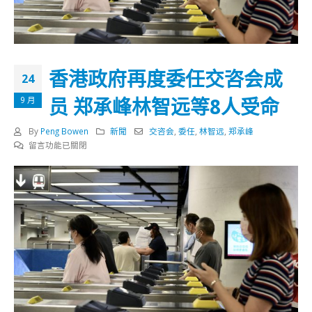
香港政府再度委任交咨会成
24
员 郑承峰林智远等8人受命
9 月
By
Peng Bowen
新聞
交咨会
,
委任
,
林智远
,
郑承峰
在
留言功能已關閉
〈香
港
政
府
再
度
委
任
交
咨
会
成