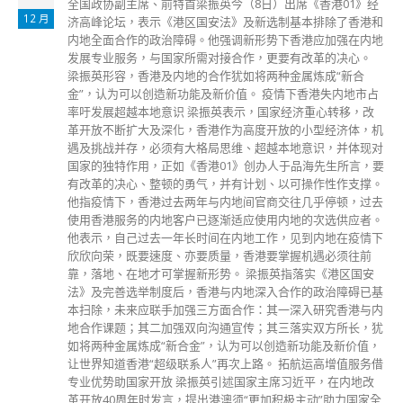
1 月
​变种病毒Omicron流入社区，又一城望月楼累计6名食客染
疫。医疗卫生界立法会议员林哲玄与香港医务委员会执照医生
协会会长张汉明等9个医护组织今日（4日）发表联署声明，紧
急呼吁市民接种疫苗，指因为Omicron已经进入本港社区，刻
下是阻⽌第五波疫情爆发的关键期。 声明：刻下是阻⽌第五
波疫情爆发关键期 声明中提到，Omicron已经进入本港社区，
现在是阻止第五波疫情爆发的关键期，又指Omicron传播力强
大，较Delta以及所有已知品种多数倍；而疫苗能大减受感染
者病情，及大幅降低深切治疗需求和死亡率，惟本港整体接种
率仍然落后于不少发达地区，长者的接种率更非常低。 紧急
呼吁所有香港市⺠ 包括长者及免疫⼒较弱⼈⼠接种疫苗 声明
又指，Omicron死亡率表面看来较低，是因为不少患者已接种
疫苗，忧未有接种的人士，尤其长者的风险更高，紧急呼吁所
有市民，包括长者、长期病患者及其他免疫力较弱人士，尽快
接种新冠疫苗。声明又指，因应Omicron传播之快令医学追踪
难上加难，吁市民避免到人多聚集的大型活动。 医委会执照
医⽣协会、⻄医⼯会及医护诚信同⾏等组织参与联署 参与联
署包括执照医生协会会长张汉明、私人执业专科医生协会会长
郭宝贤、医学组织联会会长张文勇、中华医学会会长陈真光、
牙医学会会长王志伟、西医工会会长梁汉辉、女医生协会会长
余诗思、医护诚信同行副主席王予婷，及专业人士协会主席庞
朝辉。