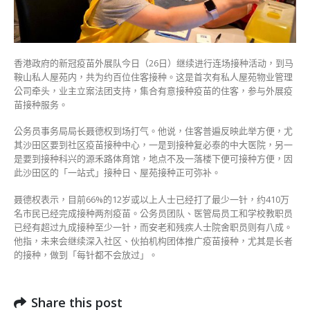
约
百
名
住
香港政府的新冠疫苗外展队今日（26日）继续进行连场接种活动，到马
户
鞍山私人屋苑内，共为约百位住客接种。这是首次有私人屋苑物业管理
即
公司牵头，业主立案法团支持，集合有意接种疫苗的住客，参与外展疫
场
苗接种服务。
接
种〉
公务员事务局局长聂德权到场打气。他说，住客普遍反映此举方便，尤
中
其沙田区要到社区疫苗接种中心，一是到接种复必泰的中大医院，另一
是要到接种科兴的源禾路体育馆，地点不及一落楼下便可接种方便，因
此沙田区的「一站式」接种日、屋苑接种正可弥补。
聂德权表示，目前66%的12岁或以上人士已经打了最少一针，约410万
名市民已经完成接种两剂疫苗。公务员团队、医管局员工和学校教职员
已经有超过九成接种至少一针，而安老和残疾人士院舍职员则有八成。
他指，未来会继续深入社区、伙拍机构团体推广疫苗接种，尤其是长者
的接种，做到「每针都不会放过」。
Share this post