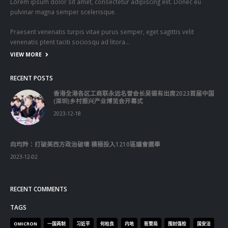
Lorem ipsum dolor sit amet, consectetur adipiscing elit. Donec eu
pulvinar magna semper scelerisque.
Praesent venenatis turpis vitae purus semper, eget sagittis velit
venenatis ptent taciti sociosqu ad litora…
VIEW MORE
RECENT POSTS
香港全港各区工商联永远名誉会长吴锡有出席2023首届中国
(深圳)乡村振兴产业博览会开幕式
2023-12-18
向均羚：打破美西方政治破壞 積極投入1210區議會選舉
2023-12-02
RECENT COMMENTS
TAGS
OMICRON
一国两制
习近平
何柏良
内地
医管局
围封强检
国安法