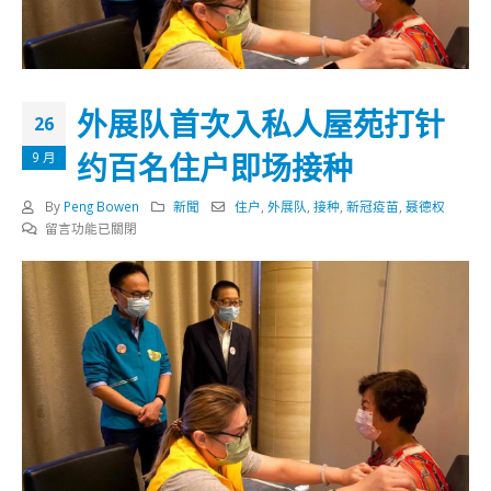
外展队首次入私人屋苑打针
26
约百名住户即场接种
9 月
By
Peng Bowen
新聞
住户
,
外展队
,
接种
,
新冠疫苗
,
聂德权
在
留言功能已關閉
〈外
展
队
首
次
入
私
人
屋
苑
打
针