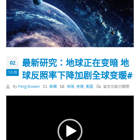
最新研究：地球正在变暗 地
02
球反照率下降加剧全球变暖#
10 月
在
By
Peng Bowen
新聞
地球
,
地理
,
美国
留言功能已關閉
〈最
視
新
訊
研
播
究：
放
地
器
球
正
在