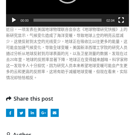
变
暗
地
球
00:00
02:04
反
近日，一项发表在美国地球物理联合会杂志《地球物理研究快报》上的
照
新研究显示，气候变化造成了海洋变暖，导致地球上空的明亮云层减
率
少，这使反射到太空的光线变少，地球正在吸收比以往更多的能量，这
下
可能会加速气候变化，导致全球变暖。美国新泽西理工学院的研究人员
降
通过分析从地球反射到月球表面的光，以及卫星测量的数据，发现在过
加
去20年里，地球的反照率显著下降，地球正在变得越来越暗。科学家称
剧
这一发现令人十分担忧，因为研究人员本来希望地球变暖可能会产生更
全
多的云和更高的反照率，这将有助于减缓地球变暖，但现在看来，实际
球
情况却恰恰相反。
变
暖
#〉
Share this post
中
Author