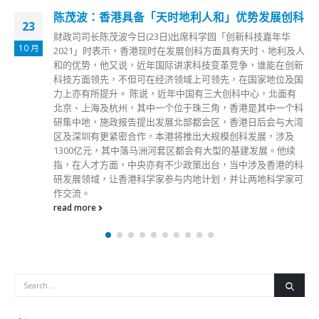
陈茂波：香港具备「天时地利人和」优势发展创科
23
财政司司长陈茂波今日(23日)出席科学园「创新科技嘉年华
10 月
2021」时表示，香港现时在发展创科方面具有天时、地利及人
和的优势，他又说，近年国际讲求科技变革竞争，谁能在创新
科技方面领先，不但可在经济领域上可领先，在国家地位及国
力上亦有所提升。 陈说，近年中国有三大创科中心，北面有
北京、上海及杭州，其中一个位于珠三角，香港是其中一个科
研集中地，施政报告提出发展北部都会区，香港日后会与大湾
区及深圳有更紧密合作，本港将推出大规模创科发展，涉及
1300亿元，其中落马洲河套区都会有大型的基建发展。他续
指，在人才方面，中央亦有不少政策出台，当中涉及香港的科
研发展领域，让香港科学家参与内地计划，并让两地科学家可
作交流。
read more