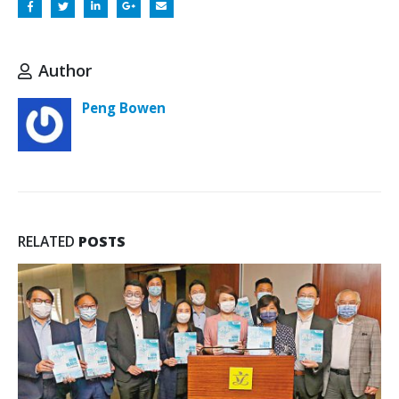
Author
Peng Bowen
RELATED
POSTS