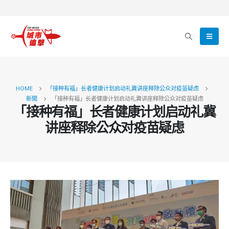
HOME
「接种有福」长者健康计划启动礼冀讲座释除公众对疫苗疑虑
新聞
「接种有福」长者健康计划启动礼冀讲座释除公众对疫苗疑虑
「接种有福」长者健康计划启动礼冀
讲座释除公众对疫苗疑虑