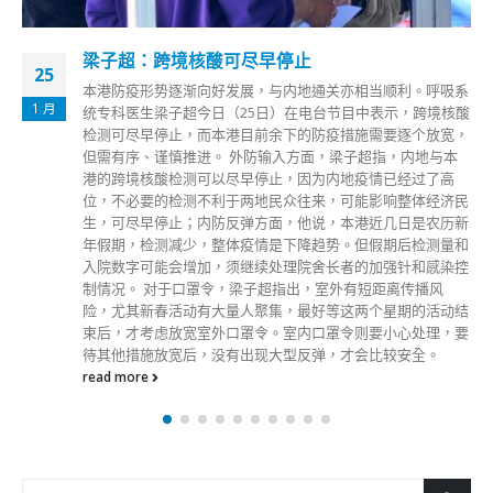
梁子超：跨境核酸可尽早停止
25
本港防疫形势逐渐向好发展，与内地通关亦相当顺利。呼吸系
1 月
统专科医生梁子超今日（25日）在电台节目中表示，跨境核酸
检测可尽早停止，而本港目前余下的防疫措施需要逐个放宽，
但需有序、谨慎推进。 外防输入方面，梁子超指，内地与本
港的跨境核酸检测可以尽早停止，因为内地疫情已经过了高
位，不必要的检测不利于两地民众往来，可能影响整体经济民
生，可尽早停止；内防反弹方面，他说，本港近几日是农历新
年假期，检测减少，整体疫情是下降趋势。但假期后检测量和
入院数字可能会增加，须继续处理院舍长者的加强针和感染控
制情况。 对于口罩令，梁子超指出，室外有短距离传播风
险，尤其新春活动有大量人聚集，最好等这两个星期的活动结
束后，才考虑放宽室外口罩令。室内口罩令则要小心处理，要
待其他措施放宽后，没有出现大型反弹，才会比较安全。
read more