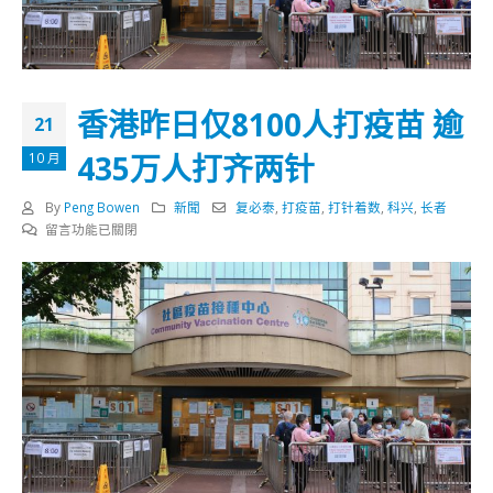
香港昨日仅8100人打疫苗 逾
21
435万人打齐两针
10 月
By
Peng Bowen
新聞
复必泰
,
打疫苗
,
打针着数
,
科兴
,
长者
在
留言功能已關閉
〈香
港
昨
日
仅
8100
人
打
疫
苗
逾
435