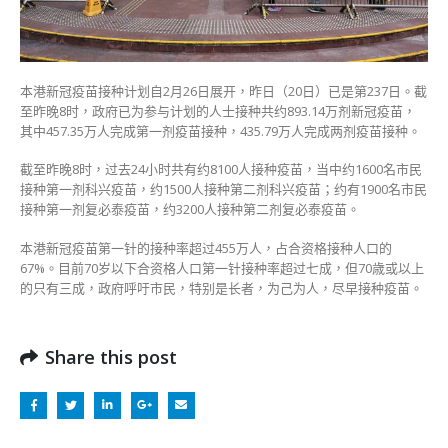
万
人
打
齐
本港新冠疫苗接种计划自2月26日展开，昨日（20日）已是第237日。截
两
至昨晚8时，政府已为参与计划的人士接种共约893.14万剂新冠疫苗，
针〉
其中457.35万人完成第一剂疫苗接种，435.79万人完成两剂疫苗接种。
中
截至昨晚8时，过去24小时共有约8100人接种疫苗，当中约1600名市民
接种第一剂科兴疫苗，约1500人接种第二剂科兴疫苗；约有1900名市民
接种第一剂复必泰疫苗，约3200人接种第二剂复必泰疫苗。
本港新冠疫苗第一针的接种率超过455万人，占合资格接种人口的
67%。目前70岁以下合资格人口第一针接种率超过七成，但70歳或以上
的只有三成，政府呼吁市民，特别是长者，为己为人，尽早接种疫苗。
Share this post