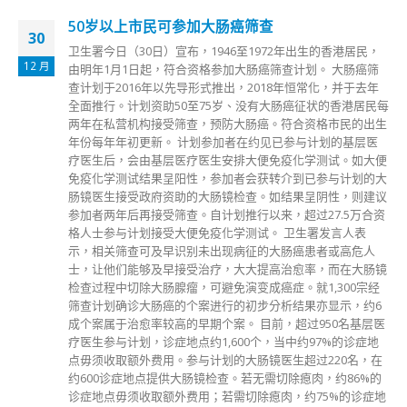
50岁以上市民可参加大肠癌筛查
30
卫生署今日（30日）宣布，1946至1972年出生的香港居民，
12 月
由明年1月1日起，符合资格参加大肠癌筛查计划。 大肠癌筛
查计划于2016年以先导形式推出，2018年恒常化，并于去年
全面推行。计划资助50至75岁、没有大肠癌征状的香港居民每
两年在私营机构接受筛查，预防大肠癌。符合资格市民的出生
年份每年年初更新。 计划参加者在约见已参与计划的基层医
疗医生后，会由基层医疗医生安排大便免疫化学测试。如大便
免疫化学测试结果呈阳性，参加者会获转介到已参与计划的大
肠镜医生接受政府资助的大肠镜检查。如结果呈阴性，则建议
参加者两年后再接受筛查。自计划推行以来，超过27.5万合资
格人士参与计划接受大便免疫化学测试。 卫生署发言人表
示，相关筛查可及早识别未出现病征的大肠癌患者或高危人
士，让他们能够及早接受治疗，大大提高治愈率，而在大肠镜
检查过程中切除大肠腺瘤，可避免演变成癌症。就1,300宗经
筛查计划确诊大肠癌的个案进行的初步分析结果亦显示，约6
成个案属于治愈率较高的早期个案。 目前，超过950名基层医
疗医生参与计划，诊症地点约1,600个，当中约97%的诊症地
点毋须收取额外费用。参与计划的大肠镜医生超过220名，在
约600诊症地点提供大肠镜检查。若无需切除瘜肉，约86%的
诊症地点毋须收取额外费用；若需切除瘜肉，约75%的诊症地