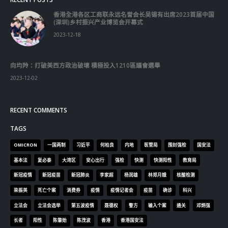
香港全港各区工商联永远名誉会长吴锡有出席2023首届中国
(深圳)乡村振兴产业博览会开幕式
2023-12-18
向均羚：打破美西方政治破壞 積極投入1210區議會選舉
2023-12-02
RECENT COMMENTS
TAGS
OMICRON
一国两制
习近平
何柏良
内地
医管局
围封强检
国安法
基本法
复必泰
大湾区
安心出行
强检
快测
快测阳性
教育局
新冠疫情
新冠疫苗
新冠肺炎
李家超
杨润雄
林郑月娥
核酸检测
梁振英
死亡个案
消费券
疫情
疫情记者会
疫苗
确诊
科兴
立法会
立法会选举
第五波疫情
聂德权
警方
输入个案
通关
邓炳强
长者
阳性
陈肇始
陈茂波
香港
香港国安法