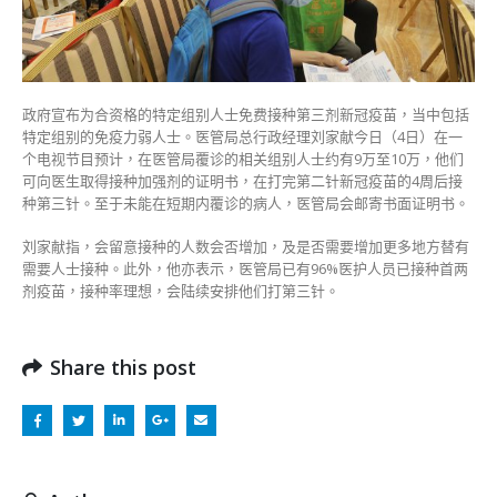
需
打
第
三
针〉
政府宣布为合资格的特定组别人士免费接种第三剂新冠疫苗，当中包括
中
特定组别的免疫力弱人士。医管局总行政经理刘家献今日（4日）在一
个电视节目预计，在医管局覆诊的相关组别人士约有9万至10万，他们
可向医生取得接种加强剂的证明书，在打完第二针新冠疫苗的4周后接
种第三针。至于未能在短期内覆诊的病人，医管局会邮寄书面证明书。
刘家献指，会留意接种的人数会否增加，及是否需要增加更多地方替有
需要人士接种。此外，他亦表示，医管局已有96%医护人员已接种首两
剂疫苗，接种率理想，会陆续安排他们打第三针。
Share this post