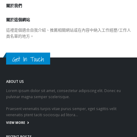
關於我們
關於這個網站
這裡是個適合自我介紹、推薦相關網站或在內容中納入工作經歷/工作人
員名單的地方。
Get In Touch
ABOUT US
Lorem ipsum dolor sit amet, consectetur adipiscing elit. Donec eu
pulvinar magna semper scelerisque.
Praesent venenatis turpis vitae purus semper, eget sagittis velit
venenatis ptent taciti sociosqu ad litora…
VIEW MORE
RECENT POSTS