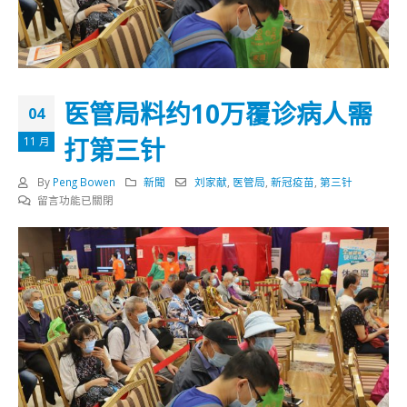
医管局料约10万覆诊病人需
04
打第三针
11 月
By
Peng Bowen
新聞
刘家献
,
医管局
,
新冠疫苗
,
第三针
在
留言功能已關閉
〈医
管
局
料
约
10
万
覆
诊
病
人