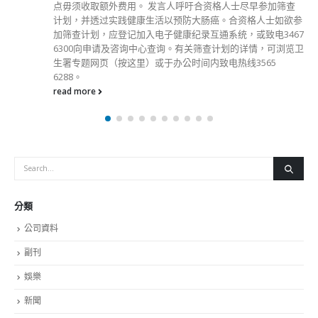
点毋须收取额外费用。 发言人呼吁合资格人士尽早参加筛查
计划，并透过实践健康生活以预防大肠癌。合资格人士如欲参
加筛查计划，应登记加入电子健康纪录互通系统，或致电3467
6300向申请及咨询中心查询。​有关筛查计划的详情，可浏览卫
生署专题网页（按这里）或于办公时间内致电热线3565
6288。
read more
分類
公司資料
副刊
娛樂
新聞