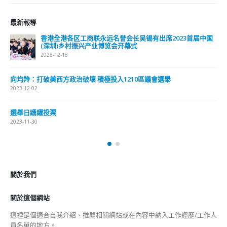
關於我們
關於這個網站
這裡是個適合自我介紹、推薦相關網站或在內容中納入工作經歷/工作人
員名單的地方。
Get In Touch
ABOUT US
Lorem ipsum dolor sit amet, consectetur adipiscing elit. Donec eu
pulvinar magna semper scelerisque.
Praesent venenatis turpis vitae purus semper, eget sagittis velit
venenatis ptent taciti sociosqu ad litora…