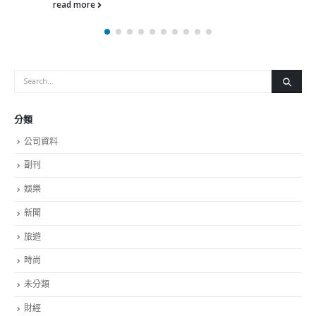
新聞
旅遊
時尚
未分類
財經
最新報導
永远名誉会长吴锡有出席2023首届中国
選舉日踴躍投票 文: 朱家健
业博览会开幕式
2023-11-30
抹黑候選人涉選舉舞弊 文: 朱家
積極投入1210區議會選舉
2023-11-30
香港公院探访明起无
2023-01-31