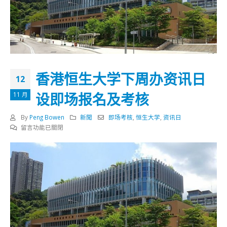
香港恒生大学下周办资讯日
12
设即场报名及考核
11 月
By
Peng Bowen
新聞
即场考核
,
恒生大学
,
资讯日
在
留言功能已關閉
〈香
港
恒
生
大
学
下
周
办