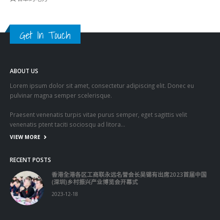
VIEW MORE
RECENT POSTS
香港全港各区工商联永远名誉会长吴锡有出席2023首届中国
(深圳)乡村振兴产业博览会开幕式
2023-12-18
向均羚：打破美西方政治破壞 積極投入1210區議會選舉
2023-12-02
RECENT COMMENTS
TAGS
OMICRON
一国两制
习近平
何柏良
内地
医管局
围封强检
国安法
基本法
复必泰
大湾区
安心出行
强检
快测
快测阳性
教育局
新冠疫情
新冠疫苗
新冠肺炎
李家超
杨润雄
林郑月娥
核酸检测
梁振英
死亡个案
消费券
疫情
疫情记者会
疫苗
确诊
科兴