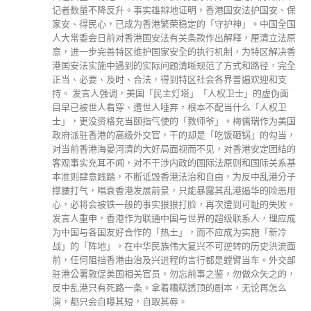
、保
全国
法原
决香
完全
支
面
卫
美国
当，
结的
系基
分子
恶用
败。
应成
冷
分類
流面
交部
公司資料
的，
副刊
么
娛樂