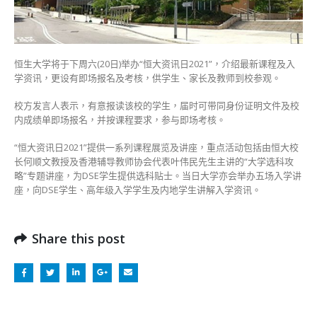
资
讯
日
设
即
恒生大学将于下周六(20日)举办“恒大资讯日2021”，介绍最新课程及入
场
学资讯，更设有即场报名及考核，供学生、家长及教师到校参观。
报
名
校方发言人表示，有意报读该校的学生，届时可带同身份证明文件及校
及
内成绩单即场报名，并按课程要求，参与即场考核。
考
核〉
“恒大资讯日2021”提供一系列课程展览及讲座，重点活动包括由恒大校
中
长何顺文教授及香港辅导教师协会代表叶伟民先生主讲的“大学选科攻
略”专题讲座，为DSE学生提供选科贴士。当日大学亦会举办五场入学讲
座，向DSE学生、高年级入学学生及内地学生讲解入学资讯。
Share this post