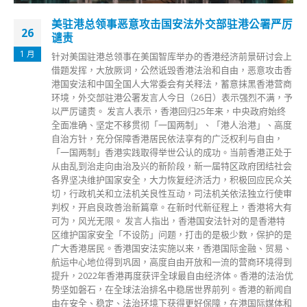
严厉
李家超：完善教师专业培训 提高学生国家意识
22
励进教育中心及教育局合办“巩固法治”教师培训计划，课程
6 月
会上
盖香港回归的历史简介及回归前后的法律制度、宪法及基本
击香
教育、全国人大及其常委会的决定和解释法律、香港特区巩
营商
法治社会及维护国家安全责任等。候任行政长官李家超今日
，予
（22日）出席“巩固法治”计划致辞时表示，青年是社会的未
终
来、希望和栋梁。他说，香港要优化教育制度，完善教师的
高度
业培训，并充实国民教育体系，提高学生国家意识和民族认
，
同。 李家超称，要加强下一代的国家观念、价值观和公民
处于
任心，更应加强教师对宪法、基本法、“一国两制”、国家安
社会
及法治精神等概念的认识和正确理解，透过教师的春风化雨
众关
向下一代灌输正面的价值观，帮助他们建立国民身份认同，
使审
重他人和社会的责任，茁壮成长。 李家超指，观乎现今国
大有
形势复杂多变，随时突如其来产生变化。无论是特区政府或
特
社会各阶层都要有忧患意识，强化底线思维，作最好的准备
的是
作最坏的打算。要自觉建立维护国家安全意识，并以守护国
易、
为一个国民的应有责任。他续指，希望各位老师能学以致用
得到
在回到学校工作时，善用专业，好好教导学生，帮助学生建
治优
自觉维护宪法、基本法及香港国安法的意识，以及遵守香港
闻自
律和巩固法治的精神。
体和
read more