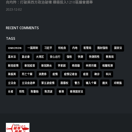
立法会
立法会选举
第五波疫情
聂德权
警方
输入个案
通关
邓炳强
长者
阳性
陈肇始
陈茂波
香港
香港国安法
© Copyright 2019. All Rights Reserved.