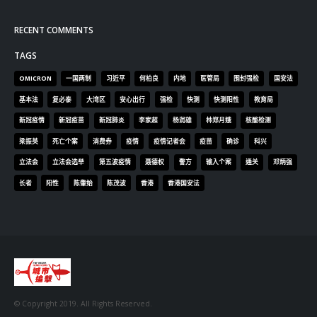
RECENT COMMENTS
TAGS
OMICRON
一国两制
习近平
何柏良
内地
医管局
围封强检
国安法
基本法
复必泰
大湾区
安心出行
强检
快测
快测阳性
教育局
新冠疫情
新冠疫苗
新冠肺炎
李家超
杨润雄
林郑月娥
核酸检测
梁振英
死亡个案
消费券
疫情
疫情记者会
疫苗
确诊
科兴
立法会
立法会选举
第五波疫情
聂德权
警方
输入个案
通关
邓炳强
长者
阳性
陈肇始
陈茂波
香港
香港国安法
© Copyright 2019. All Rights Reserved.