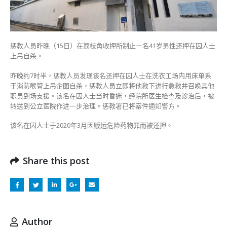
惩
教
人
员
惩教人员昨晚（15日）在荔枝角收押所制止一名41岁男性还押在囚人士
及
上吊自杀。
时
制
昨晚约7时半，惩教人员发现该名还押在囚人士在洗衣工场内用床单系
止
于消防喉管上吊企图自杀，惩教人员立即将他救下进行急救并召唤其他
并
职员到场支援。该名在囚人士当时昏迷，经院所医生检查及诊治后，被
送
转送到公立医院作进一步治理。惩教署已将案件通知警方。
院〉
中
该名在囚人士于2020年3月因贩运危险药物罪而被还押。
Share this post
Author