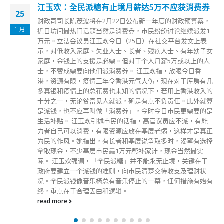
江玉欢：全民派糖有止境月薪达5万不应获消费券
25
财政司司长陈茂波将在2月22日公布新一年度的财政预算案，
1 月
近日坊间最热门话题当然是消费券，市民纷纷讨论继续派发1
万元。立法会议员江玉欢今日（25日）在社交平台发文上表
示，对低收入家庭、失业人士、长者、残疾人士、有年幼子女
家庭，金钱上的支援是必需。但对于个人月薪5万或以上的人
士，不赞成需要向他们派消费券。 江玉欢指，放眼今日香
港，资源有限，疫情三年令香港元气大伤，现在对于库房有几
多真银和疫情上的总花费也未知的情况下，若用上香港收入的
十分之一，无论贫富见人就派，确是有点不负责任。此外就算
是派钱，也不应再叫做「消费券」，今时今日市民更需要的是
生活补贴。 江玉欢引述市民的话指，高官议员应不派，有能
力者自己可以消费，有限资源应放在基层老弱，这样才是真正
为民的作风。她指出，有长者和基层说争取多时，渴望有选择
拿取现金，不少基层市民靠1万元帮补家计，现金当然最实
际。 江玉欢强调，「全民派糖」并不能永无止境，关键在于
政府要建立一个派钱的准则，向市民清楚交待收支及理财状
况。全民派钱像音乐椅总有音乐停止的一幕，任何措施有始有
终，重点在于合理因由和逻辑。
read more