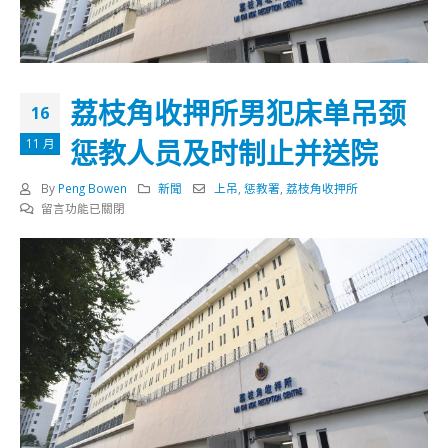
荔枝角收押所男犯床单吊颈
16
惩教人员及时制止并送院
11 月
By
Peng Bowen
新聞
上吊
,
惩教署
,
荔枝角收押所
在
留言功能已關閉
〈荔
枝
角
收
押
所
男
犯
床
单
吊
颈