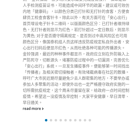
人手检测疫苗证书，可能造成中间环节的疏漏。建议或可效仿
内地「健康码」，以颜色分类已打针和无打针的食客，方便食
肆员工检查食客针卡。除此以外，有关方面可在「安心出行」
首页增设电子针卡二维码，以版面颜色区分：已打针者维持绿
色，无打针者则显示为红色，若打针超过一定日数后，则显示
为黄色; 对于是否遵守隔离规定、是否到过中高风险区也可用
颜色区分，像国泰机组人员这样违反防疫规定私自外出者，安
心出行扫码后便显示红色，从而杜绝各种可能的传播源头。
金铃强调，最近的种种事件都显示，政府应立刻在外防输入上
严防死守，切断源头，堵塞防疫过程中的一切漏洞，完善优化
「安心出行」系统。一旦发生播疫事件，便能够第一时间找出
「传播者」及相关密切接触者，有效堵截病毒在社区的散播。
呼吁广大市民近期尽量避免少去人群密集的地方，不要举办或
参加人多聚集的活动，即使外出也一定严格遵守政府实施的一
切所需抗疫规定，这个周未尽量留在家，给政府一点时间控制
疫情。希望这一没疫情及早控制，大家平安健康，早日清零、
早日通关。
read more