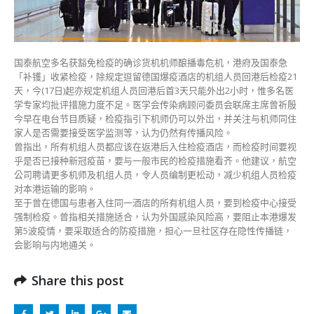
员
酒
店
检
疫
国泰航空多名获豁免检疫的确诊货机机师酿播毒危机，港府及国泰急
与
「补镬」收紧检疫，除规定逗留德国爆疫酒店的机组人员回港后检疫21
市
天，今(17日)起亦规定机组人员回港后首3天只能外出2小时，惟多名医
民
学专家均批评措施力度不足。医学会传染病顾问委员会联席主席曾祈殷
看
今早在电台节目质疑，检疫指引下机师仍可以外岀，并关注与机师同住
齐〉
家人是否需要接受医学监测等，认为仍然有传播风险。
中
曾指出，所有机组人员都应该在返港后入住检疫酒店，而检疫时间要视
乎是否已接种新冠疫苗，要与一般市民的检疫措施看齐。他建议，航空
公司聘请更多机师及机组人员，令人员编制更松动，减少机组人员检疫
对本港运输的影响。
至于曾在德国与患者入住同一酒店的所有机组人员，要到检疫中心接受
强制检疫。曾指相关措施适合，认为外国感染风险高，要阻止本港爆发
第5波疫情，要采取适合的防疫措施，担心一旦社区存在隐性传播链，
会影响与内地通关。
Share this post