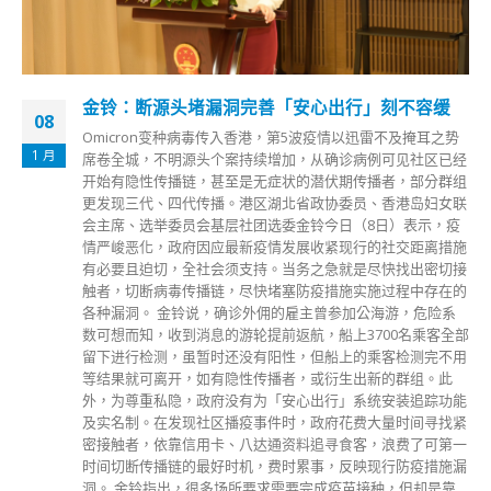
金铃：断源头堵漏洞完善「安心出行」刻不容缓
08
Omicron变种病毒传入香港，第5波疫情以迅雷不及掩耳之势
1 月
席卷全城，不明源头个案持续增加，从确诊病例可见社区已经
开始有隐性传播链，甚至是无症状的潜伏期传播者，部分群组
更发现三代、四代传播。港区湖北省政协委员、香港岛妇女联
会主席、选举委员会基层社团选委金铃今日（8日）表示，疫
情严峻恶化，政府因应最新疫情发展收紧现行的社交距离措施
有必要且迫切，全社会须支持。当务之急就是尽快找出密切接
触者，切断病毒传播链，尽快堵塞防疫措施实施过程中存在的
各种漏洞。 金铃说，确诊外佣的雇主曾参加公海游，危险系
数可想而知，收到消息的游轮提前返航，船上3700名乘客全部
留下进行检测，虽暂时还没有阳性，但船上的乘客检测完不用
等结果就可离开，如有隐性传播者，或衍生出新的群组。此
外，为尊重私隐，政府没有为「安心出行」系统安装追踪功能
及实名制。在发现社区播疫事件时，政府花费大量时间寻找紧
密接触者，依靠信用卡、八达通资料追寻食客，浪费了可第一
时间切断传播链的最好时机，费时累事，反映现行防疫措施漏
洞。 金铃指出，很多场所要求需要完成疫苗接种，但却是靠