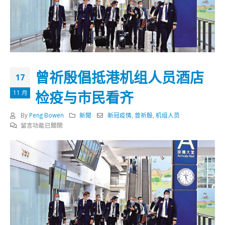
曾祈殷倡抵港机组人员酒店
17
检疫与市民看齐
11 月
By
Peng Bowen
新聞
新冠疫情
,
曾祈殷
,
机组人员
在
留言功能已關閉
〈曾
祈
殷
倡
抵
港
机
组
人