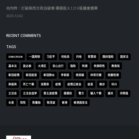
向均羚：打破美西方政治破壞 積極投入1210區議會選舉
2023-12-02
RECENT COMMENTS
TAGS
OMICRON
一国两制
习近平
何柏良
内地
医管局
围封强检
国安法
基本法
复必泰
大湾区
安心出行
强检
快测
快测阳性
教育局
新冠疫情
新冠疫苗
新冠肺炎
李家超
杨润雄
林郑月娥
核酸检测
梁振英
死亡个案
消费券
疫情
疫情记者会
疫苗
确诊
科兴
立法会
立法会选举
第五波疫情
聂德权
警方
输入个案
通关
邓炳强
长者
阳性
陈肇始
陈茂波
香港
香港国安法