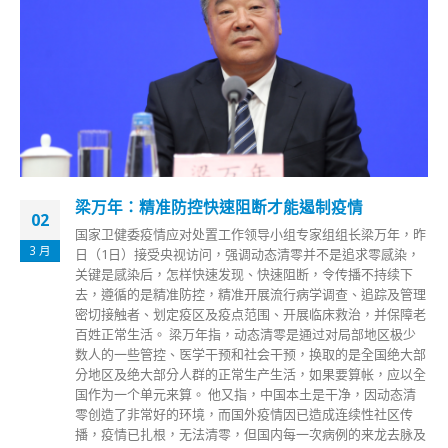
梁万年：精准防控快速阻断才能遏制疫情
02
国家卫健委疫情应对处置工作领导小组专家组组长梁万年，昨
3 月
日（1日）接受央视访问，强调动态清零并不是追求零感染，
关键是感染后，怎样快速发现、快速阻断，令传播不持续下
去，遵循的是精准防控，精准开展流行病学调查、追踪及管理
密切接触者、划定疫区及疫点范围、开展临床救治，并保障老
百姓正常生活。 梁万年指，动态清零是通过对局部地区极少
数人的一些管控、医学干预和社会干预，换取的是全国绝大部
分地区及绝大部分人群的正常生产生活，如果要算帐，应以全
国作为一个单元来算。 他又指，中国本土是干净，因动态清
零创造了非常好的环境，而国外疫情因已造成连续性社区传
播，疫情已扎根，无法清零，但国内每一次病例的来龙去脉及