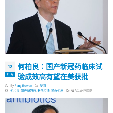
何柏良：国产新冠药临床试
18
验成效高有望在美获批
11 月
By
Peng Bowen
新聞
在
何柏良
,
国产新冠药
,
新冠疫情
,
紧急使用
留言功能已關閉
〈何
柏
良：
国