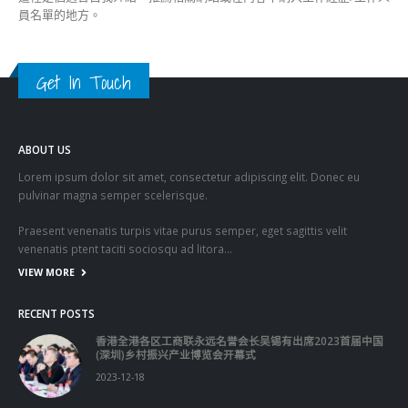
員名單的地方。
Get In Touch
ABOUT US
Lorem ipsum dolor sit amet, consectetur adipiscing elit. Donec eu
pulvinar magna semper scelerisque.
Praesent venenatis turpis vitae purus semper, eget sagittis velit
venenatis ptent taciti sociosqu ad litora…
VIEW MORE
RECENT POSTS
香港全港各区工商联永远名誉会长吴锡有出席2023首届中国
(深圳)乡村振兴产业博览会开幕式
2023-12-18