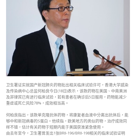
产
新
冠
药
临
床
试
验
成
效
高
有
望
在
卫生署证实就国产新冠肺炎药物批出相关临床试验许可，香港大学感染
美
及传染病中心总监何柏良今日(18日)表示，该款药物在美国、中南美洲
获
及菲律宾已有进行临床试验，若有患者在确诊后5日服用，药物能减少
批〉
重症或死亡风险78%，成效相当高。
中
何柏良指出，该款单克隆抗体药物，将康复者血液中分离出抗体后，能
够中和新冠病毒的S蛋白。他续指，欧美地方的类似药物，治疗成效同
样不错，估计有关药物于短期内能于美国获准紧急使用。
由去年至今，卫生署曾发出1张BRII-196/BRII-198相关的临床试验证明