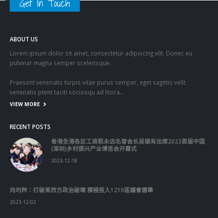
pulvinar magna semper scelerisque.
Praesent venenatis turpis vitae purus semper, eget sagittis velit
venenatis ptent taciti sociosqu ad litora…
VIEW MORE
RECENT POSTS
香港全港各区工商联永远名誉会长吴锡有出席2023首届中国
(深圳)乡村振兴产业博览会开幕式
2023-12-18
向均羚：打破美西方政治破壞 積極投入1210區議會選舉
2023-12-02
RECENT COMMENTS
TAGS
OMICRON
一国两制
习近平
何柏良
内地
医管局
围封强检
国安法