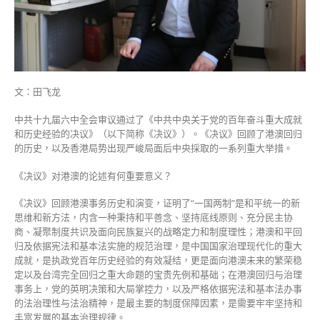
反
映
社
会
认
同
文：田飞龙
新
选
中共十九届六中全会审议通过了《中共中央关于党的百年奋斗重大成就
制〉
和历史经验的决议》（以下简称《决议》）。《决议》回顾了港澳回归
中
的历史，以及香港局势出现严峻局面后中央採取的一系列重大举措。
《决议》对港澳的论述有何重要意义？
《决议》回顾港澳事务历史和演变，证明了“一国两制”是和平统一的新
思维和新方法，内含一种秉持和平善念、坚持底线原则、充分民主协
商、凝聚制度共识及面向民族复兴的战略定力和制度理性；港澳和平回
归及依据宪法和基本法实施的规范治理，是中国国家治理现代化的重大
成就，是执政党百年历史经验的有效凝结，更是面向港澳未来的繁荣稳
定以及台湾完全回归之重大命题的宝贵先例和基础；在港澳回归与治理
事务上，党的英明决策和大局掌控力，以及严格依据宪法和基本法办事
的法治理性与法治精神，是最主要的制度保障因素，是需要牢牢坚持和
丰富发展的基本治理规律。