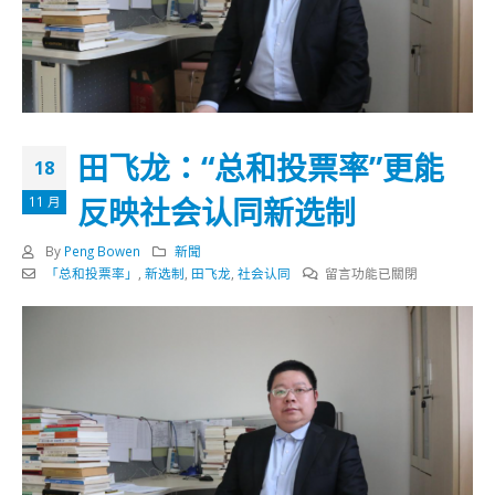
田飞龙：“总和投票率”更能
18
反映社会认同新选制
11 月
By
Peng Bowen
新聞
在
「总和投票率」
,
新选制
,
田飞龙
,
社会认同
留言功能已關閉
〈田
飞
龙：
“总
和
投
票
率”
更
能