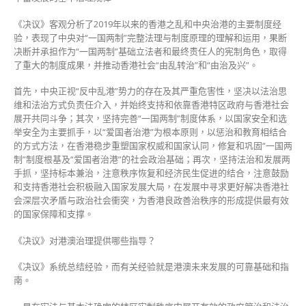
《决议》客观分析了2019年以来的香港之乱和中央治港的主要制度经
验，表现了中央对“一国两制”完整法理与制度原理的理解和运用，果断
决断并承担作为“一国两制”基础立法者和最终责任人的宪制角色，取得
了重大的制度成果，并推动香港社会“由乱转治”和“由治及兴”。
首先，中央正视“反中乱港”势力的存在及其严重危害性，坚决以法治思
维和法治方式负责任介入，并始终支持和依靠香港特区政府与香港社会
展开共同斗争；其次，坚持完善“一国两制”制度体系，以国家安全和选
举安全为主要抓手，以“爱国者治港”为根本原则，以惩治和教育相结合
的方式方法，在香港稳步重塑国家权威和国家认同，修复和巩固“一国两
制”制度根基及“爱国者治港”的社会政治基础；再次，坚持法治和发展两
手抓，坚持标本兼治，注意秩序恢复和经济民生促进的结合，注意鼓励
和支持香港社会积极融入国家发展大局，在发展中寻求更好解决香港社
会深层次矛盾与政治社会衝突，为香港良政善治秩序的形成提供最有效
的国家保障和支撑。
《决议》对港澳治理提供哪些指导？
《决议》系统总结经验，而有关经验就是港澳未来发展的可靠基础和指
南。