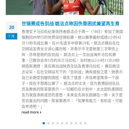
爱高集团证实董事会主席梁伟成辞世 股份今早复
29
牌
12 月
爱高集团(00328.HK)昨（28日）晚发表公告宣布，该公司董事
会主席兼行政总裁梁伟成已于昨日辞世。 梁伟成昨日早上被
发现前往公司发迹地鲗鱼涌英皇道仁孚工业大厦旧厂房，发出
「死亡短讯」给家人嘱咐要互相照顾后，堕楼身亡，终年61
岁。该集团于当天下午1时14分突停牌，惟未有公布原因。今
天（29日）早上复牌。 爱高集团宣布委任钟孝扬为署理行政
总裁，即日生效。
read more
分類