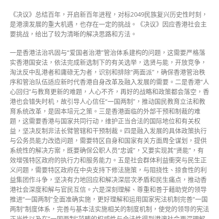
《决议》总结百年，开启新百年进程，对标2049民族复兴历史性时刻，
是港澳发展的重大机遇，也存在一定的挑战。《决议》因应香港社会主
要挑战，给出了较为清晰的解决思路和方法。
一是香港法治巩固与“爱国者治港”管治体系建构的问题，这需要严格落
实香港国安法，依法完成新选制下的有关选举，选贤与能，开放竞争，
淘汰反中乱港者和庸碌无为者，识别和排除“两面派”，确保香港管治秩
序和管治队伍适应新时代香港自身改革及融入发展的需要。二是香港“人
心回归”与教育更新的难题，人心不齐，再好的战略和政策都会落空，香
港也会错失时机，故引导人心信任“一国两制”，推动国民教育立法和教
育系统改革，是固本培元之策。三是香港面临的外部干预和制裁的难
题，这需要香港与国家共同行动，维护正当合法的国际地位和有关权
益，坚决反制非法长臂管辖和干预制裁。四是融入发展的具体政策执行
与公务员能力改造问题，需要特区自身和国家有关方面周全谋划，提供
系统性的解决方案，既要确保公职人员“忠诚”，又要实现其“贤能”，有
效增强特区政府的执行力和服务能力。五是社会群体利益衝突与民生正
义问题，需要特区政府在中央支持下修法施策，与阻挠性、掠食性的利
益集团作斗争，坚决有力地回应和解决深层次矛盾和民生痛点，推动香
港社会深度和解与官民互信。六是深刻理解、尊重和善于藉助党的领导
推进“一国两制”全面准确实施，更好理解和运用国家宪法机制完善“一国
两制”制度体系，完善与基本法实施相关的制度机制，使党的领导的宪法
正当性以及在“一国两制”范畴的权威性与合法性得到港澳社会更深理解