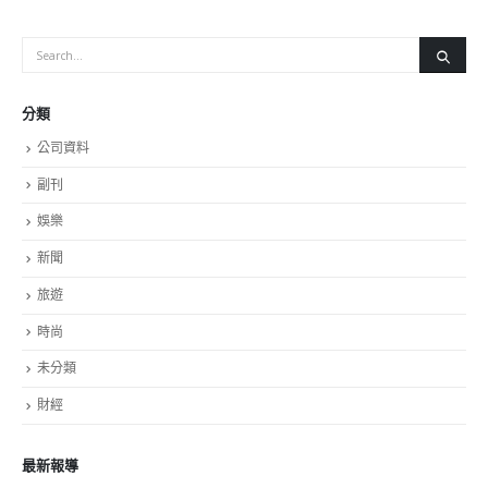
公司資料
副刊
娛樂
新聞
旅遊
時尚
未分類
財經
最新報導
選舉日踴躍投票 文: 朱家健
2023-11-30
抹黑候選人涉選舉舞弊 文: 朱家健
2023-11-30