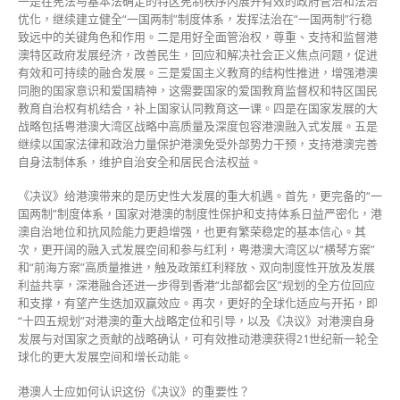
一是在宪法与基本法确定的特区宪制秩序内展开有效的政府管治和法治
优化，继续建立健全“一国两制”制度体系，发挥法治在“一国两制”行稳
致远中的关键角色和作用。二是用好全面管治权，尊重、支持和监督港
澳特区政府发展经济，改善民生，回应和解决社会正义焦点问题，促进
有效和可持续的融合发展。三是爱国主义教育的结构性推进，增强港澳
同胞的国家意识和爱国精神，这需要国家的爱国教育监督权和特区国民
教育自治权有机结合，补上国家认同教育这一课。四是在国家发展的大
战略包括粤港澳大湾区战略中高质量及深度包容港澳融入式发展。五是
继续以国家法律和政治力量保护港澳免受外部势力干预，支持港澳完善
自身法制体系，维护自治安全和居民合法权益。
《决议》给港澳带来的是历史性大发展的重大机遇。首先，更完备的“一
国两制”制度体系，国家对港澳的制度性保护和支持体系日益严密化，港
澳自治地位和抗风险能力更趋增强，也更有繁荣稳定的基本信心。其
次，更开阔的融入式发展空间和参与红利，粤港澳大湾区以“横琴方案”
和“前海方案”高质量推进，触及政策红利释放、双向制度性开放及发展
利益共享，深港融合还进一步得到香港“北部都会区”规划的全方位回应
和支撑，有望产生迭加双赢效应。再次，更好的全球化适应与开拓，即
“十四五规划”对港澳的重大战略定位和引导，以及《决议》对港澳自身
发展与对国家之贡献的战略确认，可有效推动港澳获得21世纪新一轮全
球化的更大发展空间和增长动能。
港澳人士应如何认识这份《决议》的重要性？