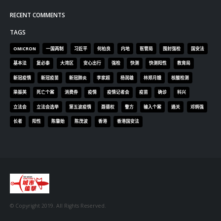
基本法
复必泰
大湾区
安心出行
强检
快测
快测阳性
教育局
新冠疫情
新冠疫苗
新冠肺炎
李家超
杨润雄
林郑月娥
核酸检测
梁振英
死亡个案
消费券
疫情
疫情记者会
疫苗
确诊
科兴
立法会
立法会选举
第五波疫情
聂德权
警方
输入个案
通关
邓炳强
长者
阳性
陈肇始
陈茂波
香港
香港国安法
© Copyright 2019. All Rights Reserved.