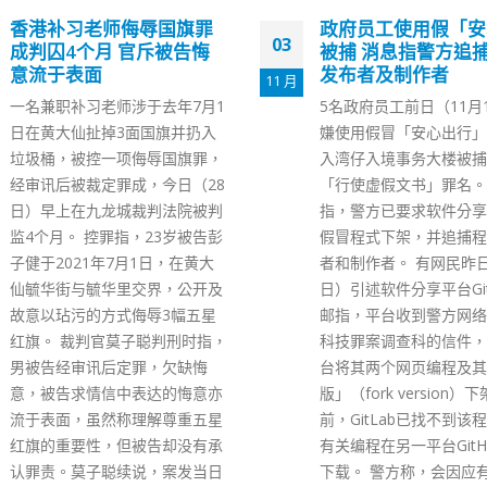
政府员工使用假「安心」
未按规定回深圳福田
07
被捕 消息指警方追捕程式
务驿站 深港跨境司
发布者及制作者
案
3 月
5名政府员工前日（11月1日）涉
广东省深圳市周一（7日
嫌使用假冒「安心出行」程式进
新冠肺炎疫情防控新闻发
入湾仔入境事务大楼被捕，涉嫌
通报近日福田区发现有深
「行使虚假文书」罪名。有消息
货车司机未按规定返回服
指，警方已要求软件分享平台将
休息，被立案调查。 深
假冒程式下架，并追捕程式发布
健康委二级巡视员、市疫
者和制作者。 有网民昨日（2
指挥部新闻发言人林汉城
日）引述软件分享平台GitLab电
福田区在排查中发现跨境
邮指，平台收到警方网络安全及
机刘某未按规定返回服务
科技罪案调查科的信件，要求平
息，擅自在该区沙头街道
台将其两个网页编程及其「分叉
村留宿。福田区发现后立
版」（fork version）下架。目
某送至定点酒店进行隔离
前，GitLab已找不到该程式，但
并对其立案调查。 当局
有关编程在另一平台GitHub可供
前疫情防控正处于关键时
下载。 警方称，会因应有关违法
求跨境货车司机严格遵守