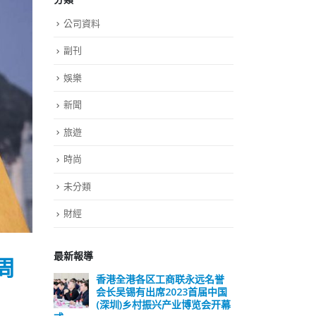
公司資料
副刊
娛樂
新聞
旅遊
時尚
未分類
財經
最新報導
周
远名誉
選舉日踴躍投票 文: 朱家健
香
届中国
会长
2023-11-30
览会开幕
(深