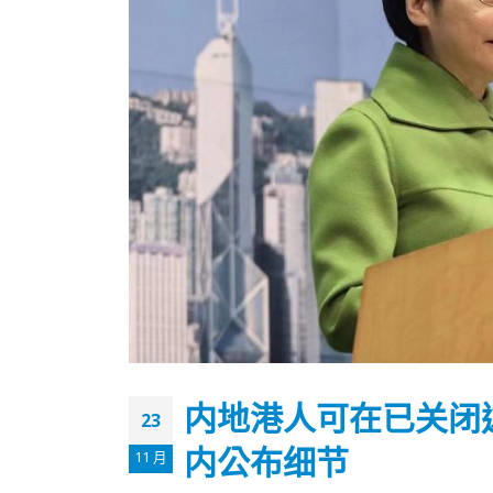
内地港人可在已关闭
23
香港全港各区工商联永远名誉
選舉日
内公布细节
会长吴锡有出席2023首届中国
2023-11-
11 月
(深圳)乡村振兴产业博览会开幕