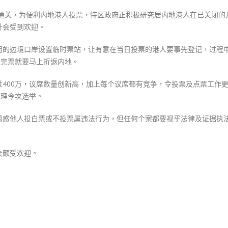
属
至通关，为便利内地港人投票，特区政府正积极研究居内地港人在已关闭的
特
计会受到欢迎。
别
计
用的边境口岸设置临时票站，让有意在当日投票的港人要事先登记，过程
划
投完票就要马上折返内地。
周
内
400万，议席数量创新高，加上每个议席都有竞争，令投票及点票工作
公
处理今次选举。
布
煽惑他人投白票或不投票属违法行为，但任何个案都要视乎法律及证据执
细
节〉
中
会颇受欢迎。