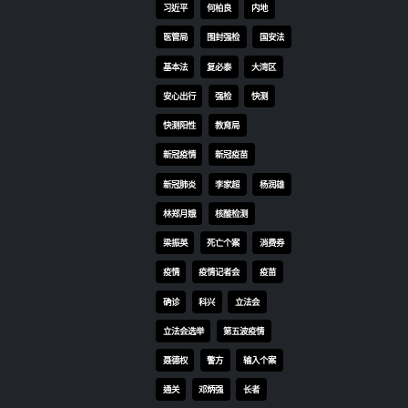
入中
基本法
复必泰
大湾区
多项
安心出行
强检
快测
‌林
快测阳性
教育局
的支
以全
新冠疫情
新冠疫苗
科。
新冠肺炎
李家超
杨润雄
告公
林郑月娥
核酸检测
港所
际科
梁振英
死亡个案
消费券
家所
疫情
疫情记者会
疫苗
态圈
确诊
科兴
立法会
产以
的新
立法会选举
第五波疫情
型，
聂德权
警方
输入个案
时，
通关
邓炳强
长者
新要
加强
阳性
陈肇始
陈茂波
科技
香港
香港国安法