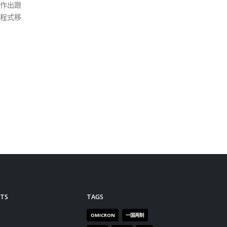
情防控
在医疗方面紧密合作。过去数
示，
进一步
天，内地新冠肺炎医疗救治专家
局之
现的违
组在港实地考察，深入了解香港
划纲
现时治疗新冠肺炎患者的实际情
新科
况，特区政府将会根据专家提供
大局
的意见，跟进建议，以进一步优
作关
化治疗方面的工作。 医院管理局
粤港
亦已公布，天水围医院由星期六
直以
（二月二十六日）凌晨零时起，
香港
将全院约300张病床改作接收新
实验
型冠状病毒病病人，有关应变措
中心
施有助集中人手及资源照顾病
院联
人，以应对严峻的疫情。”
进一
香港
read more
TS
TAGS
务。
一系
OMICRON
一国两制
不同
习近平
何柏良
内地
目，
医管局
围封强检
国安法
又欢