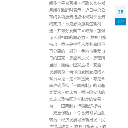
行政长官林郑
香港补习老师侮辱国旗罪
，近日中央公
28
03
成判囚4个月 官斥被告悔
体现对于香港
意流于表面
7 月
11 月
抓紧这些机
一名兼职补习老师涉于去年7月1
义教育，加强
日在黄大仙扯掉3面国旗并扔入
力。 林郑月娥
垃圾桶，被控一项侮辱国旗罪，
人民共和国不
经审讯后被裁定罪成，今日（28
香港市民爱自
日）早上在九龙城裁判法院被判
之义、是理所
监4个月。 控罪指，23岁被告彭
主权、安全、
子健于2021年7月1日，在黄大
爱国爱港的人
仙毓华街与毓华里交界，公开及
置疑，亦是全
故意以玷污的方式侮辱3幅五星
两制」的最基
红旗。 裁判官莫子聪判刑时指，
香港国安法的
男被告经审讯后定罪，欠缺悔
制度的完善，
意，被告求情信中表达的悔意亦
稳致远提供
流于表面，虽然称理解尊重五星
香港可以由乱
红旗的重要性，但被告却没有承
重新出发，民
认罪责。莫子聪续说，案发当日
郑月娥表示，昨