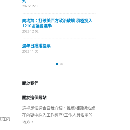
式
抹黑候選人涉選舉舞弊 文: 朱家健
2023-12-18
2023-11-30
極投入
向均羚：打破
香港公院探访明起无须预约一
1210區議會
图睇清最新安排
2023-12-02
2023-01-31
選舉日踴躍投
2023-11-30
關於我們
關於這個網站
這裡是個適合自我介紹、推薦相關網站或
在內容中納入工作經歷/工作人員名單的
地方。
住在内