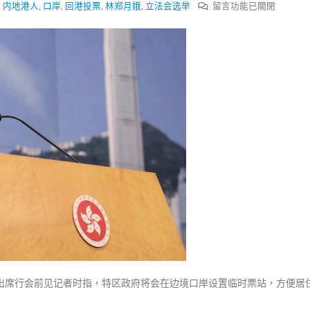
式
在
,
内地港人
,
口岸
,
回港投票
,
林郑月娥
,
立法会选举
留言功能已關閉
選人涉選舉舞弊 文: 朱家健
2023-12-18
〈内
30
地
向均羚：打破美西方政治破壞 積
港
香港公院探访明起无须预约一
1210區議會選舉
图睇清最新安排
人
2023-12-02
2023-01-31
可
在
選舉日踴躍投票
已
2023-11-30
关
闭
边
境
站
投
票
林
郑
在出席行会前见记者时指，特区政府将会在边境口岸设置临时票站，方便居
强
调