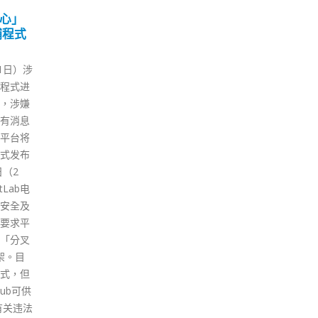
区服
香港与国家卫健官员举行
林
25
11
机被立
视像会议 陈肇始：将按内
全
地专家意见优化治疗工作
科
2 月
12 月
）举行
香港食物及卫生局局长陈肇始今
行政
布会，
日（25日）与国家卫健委医政医
下午
港跨境
管局局长焦雅辉举行视像会议，
大湾
务驿站
就新冠治疗情况作交流。 卫健委
示，
圳市卫生
多位官员及专家，联同在港的内
素实
情防控
地新冠肺炎医疗救治专家组、医
境使
通报，
院管理局行政总裁高拔升和多位
批出
货车司
香港专家亦有出席会议。 陈肇始
的大
驿站休
教授表示︰“行政长官已公布一
发或
上沙东
套整体稳控疫情的行动，而治疗
中接
即将刘
新冠肺炎患者是当中的重要环
港会
观察，
节。透过中央在抗疫经验上的指
同推
强调，当
导和人力物资的支援，我们将可
创发
期，要
加强治疗能力，减少重症及死亡
用好
疫情防
个案。” “香港和内地的专家一直
力全