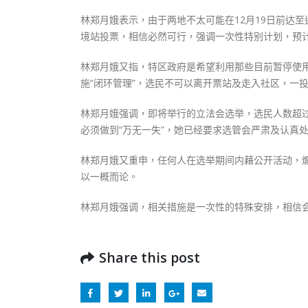
林郑月娥表示，由于两地不太可能在12月19日前达
境站投票，相信必然可行，强调一次性特别计划，预
林郑月娥又指，特区政府是希望利用那些目前暂停使
施“闭环管理”，选民不可以离开票站及走入社区，一
林郑月娥强调，即将举行的立法会选举，选民人数超过
必须做到“万无一失”，她已经要求选管会严肃及认真
林郑月娥又重申，任何人在选举期间内藉公开活动，
以一概而论。
林郑月娥强调，相关措施是一次性的特殊安排，相信
Share this post