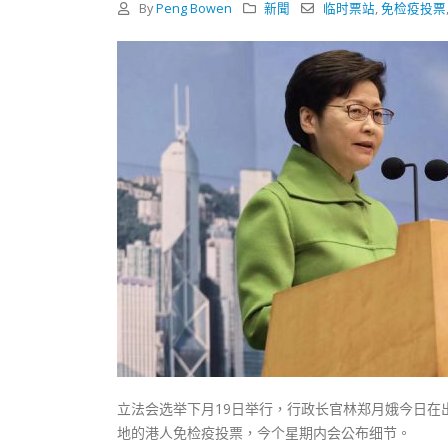
式
By
Peng Bowen
新聞
临时票站
,
免检疫投票
抹黑候
2023-12-18
2023-11-
向均羚：打破美西方政治破壞 積極投入
1210區議會選舉
2023-12-02
選舉日踴躍投票
2023-11-30
立法会选举下月19日举行，行政长官林郑月娥今日
地的港人免检疫投票，今个星期内会公布细节。