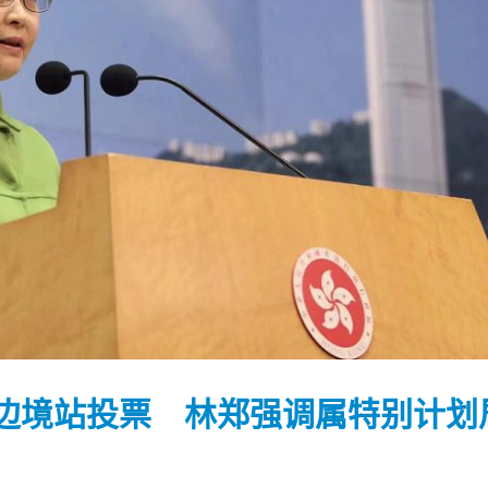
边境站投票 林郑强调属特别计划
踴躍投票 文: 朱家健
香港全港各区工商联永
会长吴锡有出席2023首
30
(深圳)乡村振兴产业博