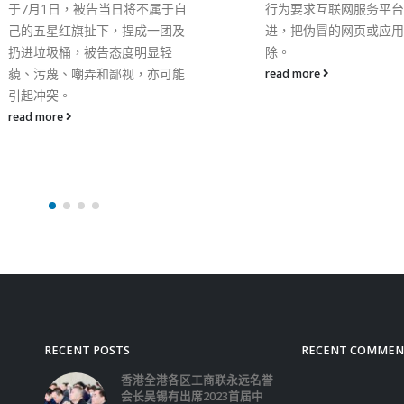
行为要求互联网服务平台作出跟
控相关规定，共同筑牢疫
进，把伪冒的网页或应用程式移
防线。深圳市有关部门将
除。
加大执法力度，对检查发
法行为，一律严肃处理。
read more
read more
RECENT POSTS
RECENT COMMEN
香港全港各区工商联永远名誉
会长吴锡有出席2023首届中
国(深圳)乡村振兴产业博览会
开幕式
2023-12-18