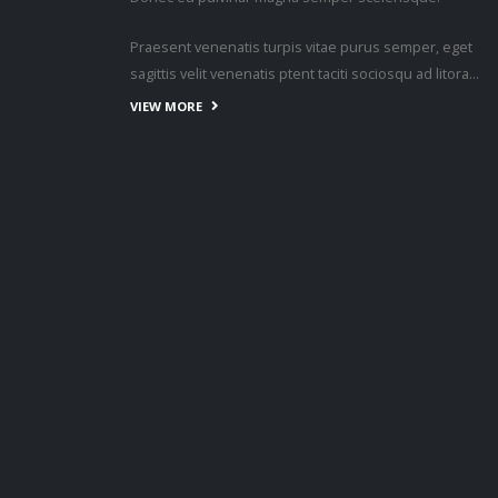
sagittis velit venenatis ptent taciti sociosqu ad litora…
VIEW MORE