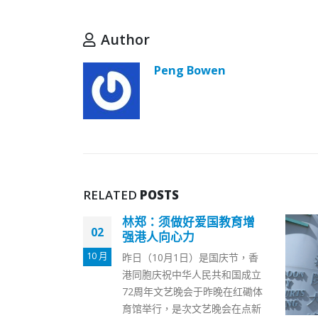
Author
Peng Bowen
RELATED
POSTS
爱国教育增
）是国庆节，香
民共和国成立
于昨晚在红磡体
艺晚会在点新