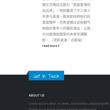
于7月1日，被告当日将不属于自
「爱国爱港向
己的五星红旗扯下，捏成一团及
请了不少青少
扔进垃圾桶，被告态度明显轻
助培养他们的
藐、污蔑、嘲弄和鄙视，亦可能
通过这些朝气
引起冲突。
彩演出，让观
read more
未来充满期
：点新闻）
Get In Touch
ABOUT US
Lorem ipsum dolor sit amet, consectetur adipiscing elit.
Donec eu pulvinar magna semper scelerisque.
Praesent venenatis turpis vitae purus semper, eget