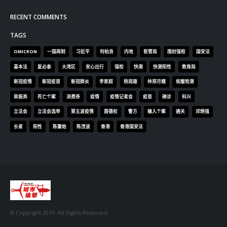
RECENT COMMENTS
TAGS
OMICRON
一国两制
习近平
何柏良
内地
医管局
围封强检
国安法
基本法
复必泰
大湾区
安心出行
强检
快测
快测阳性
教育局
新冠疫情
新冠疫苗
新冠肺炎
李家超
杨润雄
林郑月娥
核酸检测
梁振英
死亡个案
消费券
疫情
疫情记者会
疫苗
确诊
科兴
立法会
立法会选举
第五波疫情
聂德权
警方
输入个案
通关
邓炳强
长者
阳性
陈肇始
陈茂波
香港
香港国安法
© Copyright 2019. All Rights Reserved.