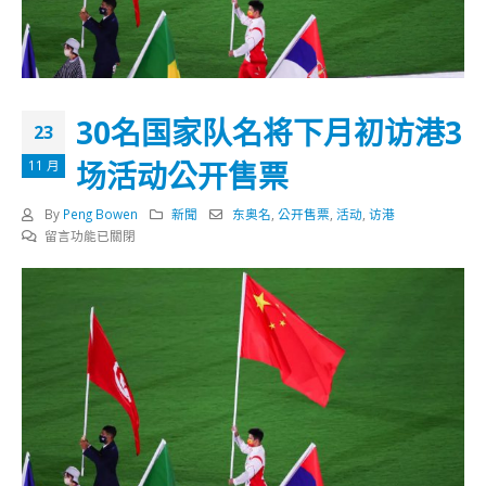
30名国家队名将下月初访港3
23
场活动公开售票
11 月
By
Peng Bowen
新聞
东奥名
,
公开售票
,
活动
,
访港
在
留言功能已關閉
〈30
名
国
家
队
名
将
下
月
初
访