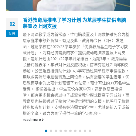
香港教育局推电子学习计划 为基层学生提供电脑
02
装置及上网支援
6 月
疫下网课教学成为新常态，惟电脑装置及上网数据难免会为基
层家庭带来额外负担。有见及此，教育局今日（2日）发通
函，邀请学校在2022/23学年参加「优质教育基金电子学习拨
款计划」，为有经济需要的学生提供流动电脑装置及上网支
援。是项计划由2021/22学年开始推行，为期3年。 教育局局
长杨润雄表示，学界对计划反应积极，首年有超过710间学校
参加。公营及直接资助计划中小学可透过简单程序申请拨款，
用以购买流动电脑装置及上网设备，供有需要的学生借用。优
质教育基金为此项计划预留了15亿元，预计可让约31万名学生
受惠。 杨润雄指出，学生无论在家学习，还是恢复面授课
堂，都有更多机会透过电子或混合教学模式提高学习成效，而
教育局也持续透过学校为学生提供适切的支援。他呼吁学校继
续积极参加计划，支援有经济需要的学生，尤其是新入学或新
增的个案，致力为同学提供平等的学习机会。
read more