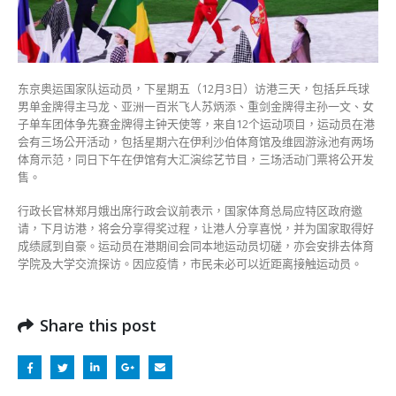
港
3
场
活
动
东京奥运国家队运动员，下星期五（12月3日）访港三天，包括乒乓球
公
男单金牌得主马龙、亚洲一百米飞人苏炳添、重剑金牌得主孙一文、女
开
子单车团体争先赛金牌得主钟天使等，来自12个运动项目，运动员在港
售
会有三场公开活动，包括星期六在伊利沙伯体育馆及维园游泳池有两场
票〉
体育示范，同日下午在伊馆有大汇演综艺节目，三场活动门票将公开发
中
售。
行政长官林郑月娥出席行政会议前表示，国家体育总局应特区政府邀
请，下月访港，将会分享得奖过程，让港人分享喜悦，并为国家取得好
成绩感到自豪。运动员在港期间会同本地运动员切磋，亦会安排去体育
学院及大学交流探访。因应疫情，市民未必可以近距离接触运动员。
Share this post