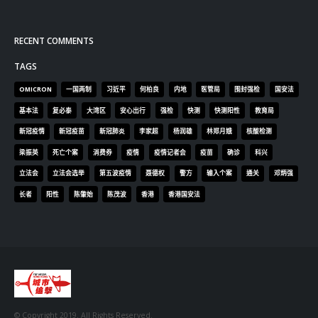
RECENT COMMENTS
TAGS
OMICRON
一国两制
习近平
何柏良
内地
医管局
围封强检
国安法
基本法
复必泰
大湾区
安心出行
强检
快测
快测阳性
教育局
新冠疫情
新冠疫苗
新冠肺炎
李家超
杨润雄
林郑月娥
核酸检测
梁振英
死亡个案
消费券
疫情
疫情记者会
疫苗
确诊
科兴
立法会
立法会选举
第五波疫情
聂德权
警方
输入个案
通关
邓炳强
长者
阳性
陈肇始
陈茂波
香港
香港国安法
© Copyright 2019. All Rights Reserved.