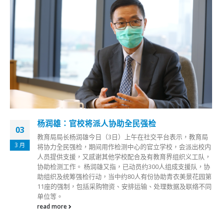
杨润雄：官校将派人协助全民强检
03
教育局局长杨润雄今日（3日）上午在社交平台表示，教育局
3 月
将协力全民强检，期间用作检测中心的官立学校，会派出校内
人员提供支援，又感谢其他学校配合及有教育界组织义工队，
协助检测工作。 杨润雄又指，已动员约300人组成支援队，协
助组织及统筹强检行动，当中约80人有份协助青衣美景花园第
11座的强制，包括采购物资、安排运输、处理数据及联络不同
单位等。
read more