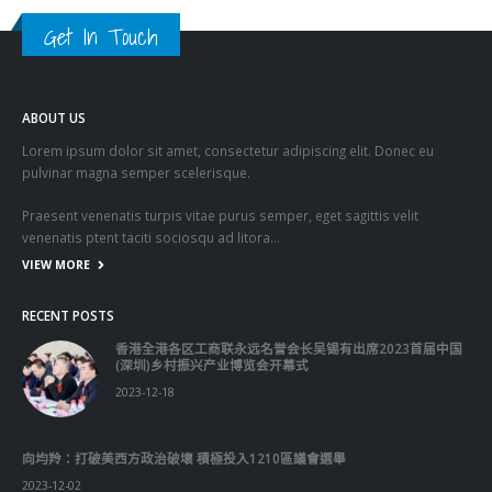
Get In Touch
ABOUT US
Lorem ipsum dolor sit amet, consectetur adipiscing elit. Donec eu
pulvinar magna semper scelerisque.
Praesent venenatis turpis vitae purus semper, eget sagittis velit
venenatis ptent taciti sociosqu ad litora…
VIEW MORE
RECENT POSTS
香港全港各区工商联永远名誉会长吴锡有出席2023首届中国
(深圳)乡村振兴产业博览会开幕式
2023-12-18
向均羚：打破美西方政治破壞 積極投入1210區議會選舉
2023-12-02