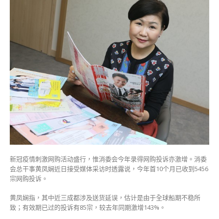
今
年
首
10
月
录
逾
5000
宗
网
购
投
诉
消
委
会
新冠疫情刺激网购活动盛行，惟消委会今年录得网购投诉亦激增。消委
吁
会总干事黄凤娴近日接受媒体采访时透露说，今年首10个月已收到5456
看
宗网购投诉。
清
交
黄凤娴指，其中近三成都涉及送货延误，估计是由于全球船期不稳所
易
致；有效期已过的投诉有85宗，较去年同期激增143%。
条