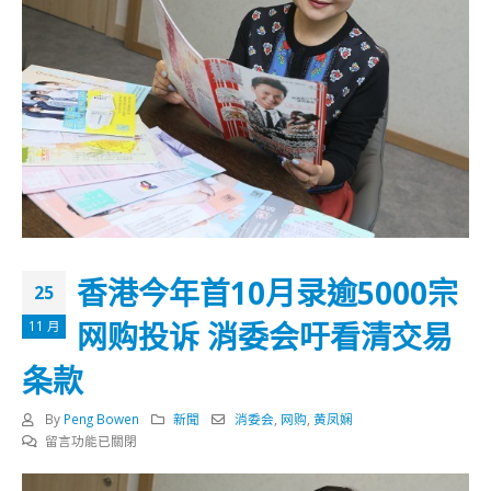
香港今年首10月录逾5000宗
25
网购投诉 消委会吁看清交易
11 月
条款
By
Peng Bowen
新聞
消委会
,
网购
,
黄凤娴
在
留言功能已關閉
〈香
港