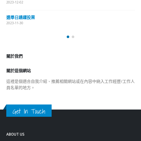
這裡是個適合自我介紹、推薦相關網站或在內容中納入工作經歷/工作人
員名單的地方。
Get In Touch
ABOUT US
Lorem ipsum dolor sit amet, consectetur adipiscing elit. Donec eu
pulvinar magna semper scelerisque.
Praesent venenatis turpis vitae purus semper, eget sagittis velit
venenatis ptent taciti sociosqu ad litora…
VIEW MORE
RECENT POSTS
香港全港各区工商联永远名誉会长吴锡有出席2023首届中国
(深圳)乡村振兴产业博览会开幕式
2023-12-18