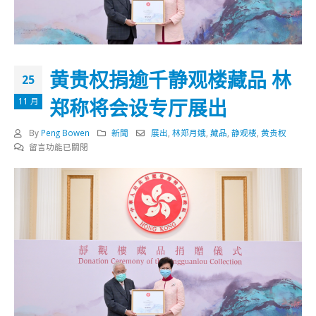
黄贵权捐逾千静观楼藏品 林
25
郑称将会设专厅展出
11 月
By
Peng Bowen
新聞
展出
,
林郑月娥
,
藏品
,
静观楼
,
黄贵权
在
留言功能已關閉
〈黄
贵
权
捐
逾
千
静
观
楼
藏
品
林