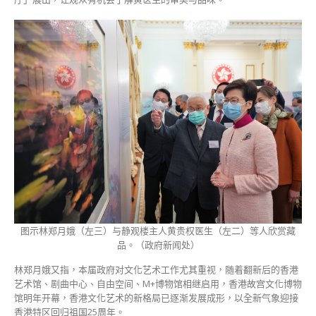
图示林郑月娥（左三）与静观楼主人黄贵权医生（左二）等人欣赏藏
品。（政府新闻处）
林郑月娥又指，本届政府对文化艺术工作尤其重视，随着翻新后的香港
艺术馆、剧曲中心、自由空间、M+博物馆相继启用，香港故宫文化博物
馆明年开幕，香港文化艺术的新格局已逐渐发展成形，以全新气象迎接
香港特区回归祖国25周年。