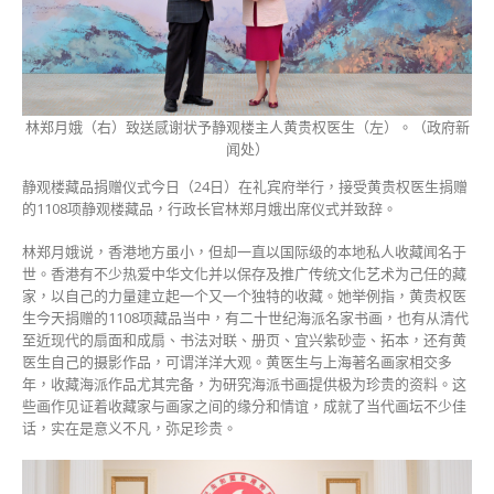
郑
称
将
会
设
林郑月娥（右）致送感谢状予静观楼主人黄贵权医生（左）。（政府新
专
闻处）
厅
展
​静观楼藏品捐赠仪式今日（24日）在礼宾府举行，接受黄贵权医生捐赠
出〉
的1108项静观楼藏品，行政长官林郑月娥出席仪式并致辞。
中
林郑月娥说，香港地方虽小，但却一直以国际级的本地私人收藏闻名于
世。香港有不少热爱中华文化并以保存及推广传统文化艺术为己任的藏
家，以自己的力量建立起一个又一个独特的收藏。她举例指，黄贵权医
生今天捐赠的1108项藏品当中，有二十世纪海派名家书画，也有从清代
至近现代的扇面和成扇、书法对联、册页、宜兴紫砂壶、拓本，还有黄
医生自己的摄影作品，可谓洋洋大观。黄医生与上海著名画家相交多
年，收藏海派作品尤其完备，为研究海派书画提供极为珍贵的资料。这
些画作见证着收藏家与画家之间的缘分和情谊，成就了当代画坛不少佳
话，实在是意义不凡，弥足珍贵。