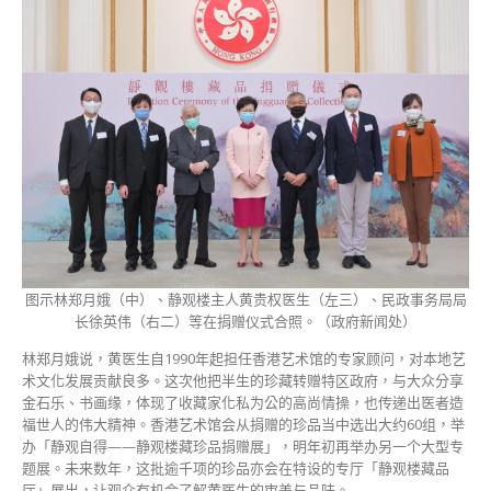
图示林郑月娥（中）、静观楼主人黄贵权医生（左三）、民政事务局局
长徐英伟（右二）等在捐赠仪式合照。（政府新闻处）
林郑月娥说，黄医生自1990年起担任香港艺术馆的专家顾问，对本地艺
术文化发展贡献良多。这次他把半生的珍藏转赠特区政府，与大众分享
金石乐、书画缘，体现了收藏家化私为公的高尚情操，也传递出医者造
福世人的伟大精神。香港艺术馆会从捐赠的珍品当中选出大约60组，举
办「静观自得——静观楼藏珍品捐赠展」，明年初再举办另一个大型专
题展。未来数年，这批逾千项的珍品亦会在特设的专厅「静观楼藏品
厅」展出，让观众有机会了解黄医生的审美与品味。