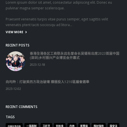
向均羚：打破美西方政治破壞 積極投入1210區議會選舉
2023-12-02
RECENT COMMENTS
TAGS
OMICRON
一国两制
习近平
何柏良
内地
医管局
围封强检
国安法
基本法
复必泰
大湾区
安心出行
强检
快测
快测阳性
教育局
新冠疫情
新冠疫苗
新冠肺炎
李家超
杨润雄
林郑月娥
核酸检测
梁振英
死亡个案
消费券
疫情
疫情记者会
疫苗
确诊
科兴
立法会
立法会选举
第五波疫情
聂德权
警方
输入个案
通关
邓炳强
长者
阳性
陈肇始
陈茂波
香港
香港国安法