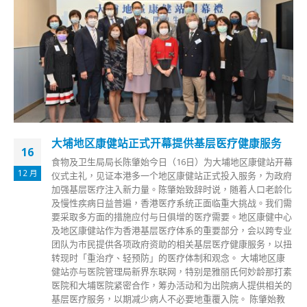
香港儿童危重个案增 李子良吁尽快打针减重症及
05
死亡
8 月
香港儿童医院行政总监李子良今日（5日）表示，新冠确诊数
字维持高位，儿童危重个案数字增加，部分需要入住深切治疗
部；过去约7个月，录得8宗11岁以下儿童死亡个案，当中两宗
不足3岁，情况令人担忧。 李子良强调，患有慢性病的儿童应
尽快接种新冠疫苗，以减低重症及死亡风险。他表示，可为住
院儿童接种科兴疫苗，但医院的接种中心目前只提供复必泰疫
苗，如要中心同时提供科兴及复必泰，流程上需要划分清楚，
如有需要，亦相信可于短时间内配合。 儿童医院的儿童社区
疫苗接种中心今年2月中运作至今，已为约5万人次、5至11岁
儿童接种复必泰疫苗。医院表示，接种中心以「家庭为本」，