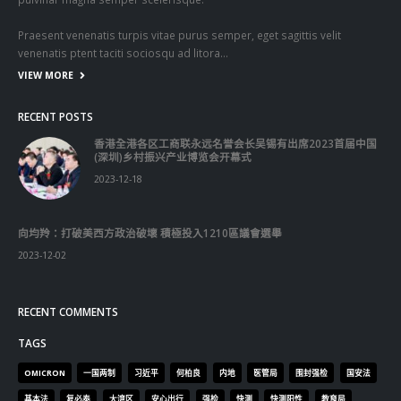
關於我們
關於這個網站
這裡是個適合自我介紹、推薦相關網站或在內容中納入工作經歷/工作人
員名單的地方。
Get In Touch
ABOUT US
Lorem ipsum dolor sit amet, consectetur adipiscing elit. Donec eu
pulvinar magna semper scelerisque.
Praesent venenatis turpis vitae purus semper, eget sagittis velit
venenatis ptent taciti sociosqu ad litora…
VIEW MORE