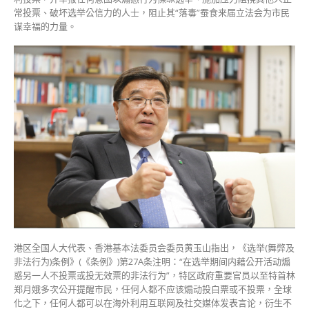
常投票、破坏选举公信力的人士，阻止其“落毒”蚕食来届立法会为市民
谋幸福的力量。
港区全国人大代表、香港基本法委员会委员黄玉山指出，《选举(舞弊及
非法行为)条例》(《条例》)第27A条注明：“在选举期间内藉公开活动煽
惑另一人不投票或投无效票的非法行为”，特区政府重要官员以至特首林
郑月娥多次公开提醒市民，任何人都不应该煽动投白票或不投票，全球
化之下，任何人都可以在海外利用互联网及社交媒体发表言论，衍生不