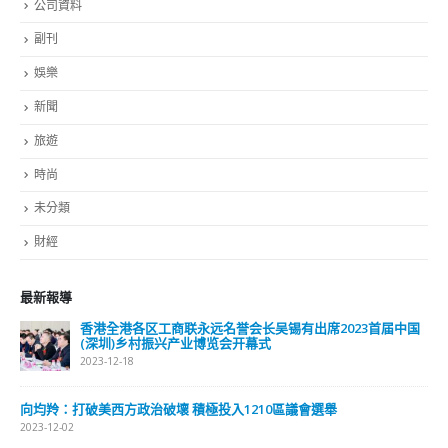
投票间内亲自填划选票。选民如有需要，可要求投票站主任或
其副手在一名投票站工作人员的见证下，代他填划选票。任何
选民在投票站内干扰别人投票，或使用电子器材进行通讯、拍
照、录音或录影，即属违法。 在投票当日全港会开放约630个
一般投票站及不多于24个专用投票站供447万已登记选民投
票。一般投票站及设于警署的三个专用投票站，投票时间由上
午八时三十分至晚上十时三十分。基于保安理由，设于惩教院
所内的专用投票站，投票时间为上午九时至下午四时。
read more
分類
公司資料
副刊
娛樂