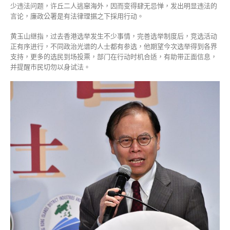
少违法问题，许丘二人逃窜海外，因而变得肆无忌惮，发出明显违法的
言论，廉政公署是有法律理据之下採用行动。
黄玉山继指，过去香港选举发生不少事情，完善选举制度后，竞选活动
正有序进行，不同政治光谱的人士都有参选，他期望今次选举得到各界
支持，更多的选民到场投票，部门在行动时机合适，有助带正面信息，
并提醒市民切勿以身试法。