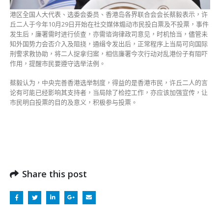
港区全国人大代表、选委会委员、香港岛各界联合会会长蔡毅表示，许
丘二人于今年10月29日开始在社交媒体煽动市民投白票及不投票，事件
发生后，廉署需时进行侦查，亦需谘询律政司意见，时机恰当，儘管未
知外国势力会否介入及阻挠，通缉令发出后，正常程序上当局可向国际
刑警求救协助，将二人捉拿归案，相信廉署今次行动对乱港份子有阻吓
作用，提醒市民要遵守选举法例。
蔡毅认为，中央完善香港选举制度，得益的是香港市民，许丘二人的言
论有可能已经影响其支持者，当局除了检控工作，亦应该加强宣传，让
市民明白投票的目的及意义，积极参与投票。
Share this post