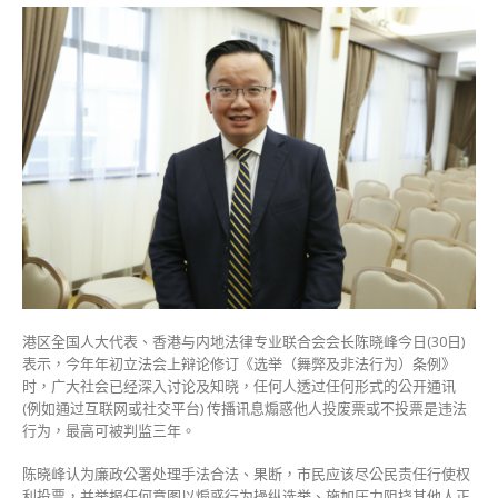
港区全国人大代表、香港与内地法律专业联合会会长陈晓峰今日(30日)
表示，今年年初立法会上辩论修订《选举（舞弊及非法行为）条例》
时，广大社会已经深入讨论及知晓，任何人透过任何形式的公开通讯
(例如通过互联网或社交平台) 传播讯息煽惑他人投废票或不投票是违法
行为，最高可被判监三年。
陈晓峰认为廉政公署处理手法合法、果断，市民应该尽公民责任行使权
利投票，并举报任何意图以煽惑行为操纵选举、施加压力阻挠其他人正