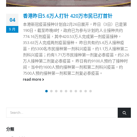
香港选举事务处已向447万选民寄出投票通知卡
10
立法会选举将于12月19日举行，选举事务处已向约447万名已
12 月
登记选民寄出投票通知卡，通知他们在投票日应前往哪个投票
站投票。 选举事务处指，如果选民未收到投票通知卡，可登
入选民资料网上查阅系统检视自己是否为已登记选民及查阅自
己获编配的投票站，亦可致电选举热线2891 1001查询。 投票
过程十分简单，选民须前往投票通知卡上列明的指定投票站，
在发票柜台出示香港身份证及按工作人员指示短暂拉开口罩，
工作人员会使用电子选民登记册系统平板电脑扫描选民的身份
证，然后发出选票。选民可在发票过程中从发票柜台上的平板
电脑看到并核对其姓名、部分身份证号码和获发的选票种类。
绝大部分人只有一票与过往“一人两票”情况不同 绝大部分已登
记选民在今次立法会换届选举只有地方选区一票，即只会获发
一张所属地方选区的选票，与过往“一人两票”的情况不同。合
资格选民可以在同一个投票站投下他们有资格投的所有选票。
地方选区方面，选民必须用投票站提供的印章，在投票间内于
所选择的候选人相对的圆圈内盖上一个剔号，然后将不经折迭
的选票正面向下，放入蓝色投票箱。至于功能界别，选民／获
授权代表填划好选票后，需将不经折迭的选票正面向下放入红
色投票箱。 选举事务处强调，投票是自主及保密，选民须于