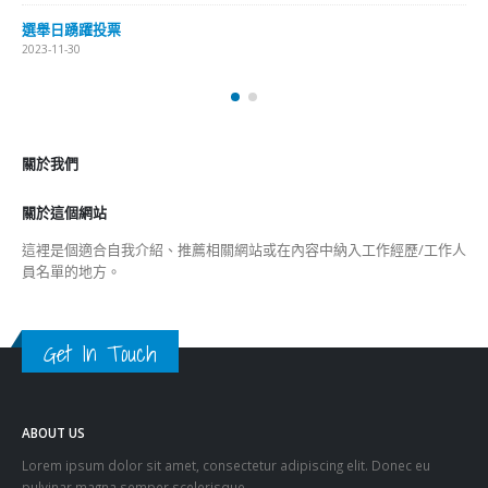
新聞
旅遊
時尚
未分類
財經
最新報導
選舉日踴躍投票 文: 朱家健
2023-11-30
抹黑候選人涉選舉舞弊 文: 朱家健
2023-11-30
香港公院探访明起无须预约一图睇清最新安排
2023-01-31