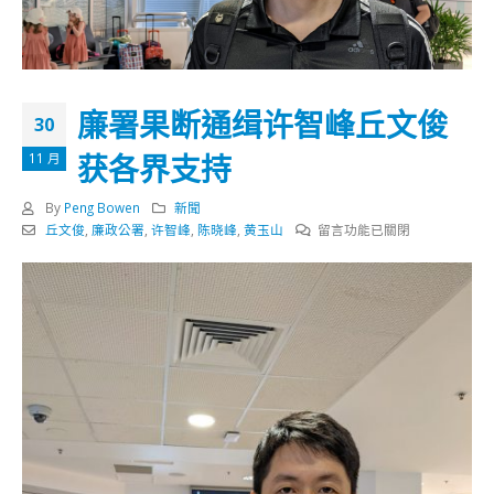
廉署果断通缉许智峰丘文俊
30
获各界支持
11 月
By
Peng Bowen
新聞
在
丘文俊
,
廉政公署
,
许智峰
,
陈晓峰
,
黄玉山
留言功能已關閉
〈廉
署
果
断
通
缉
许
智
峰
丘
文
俊