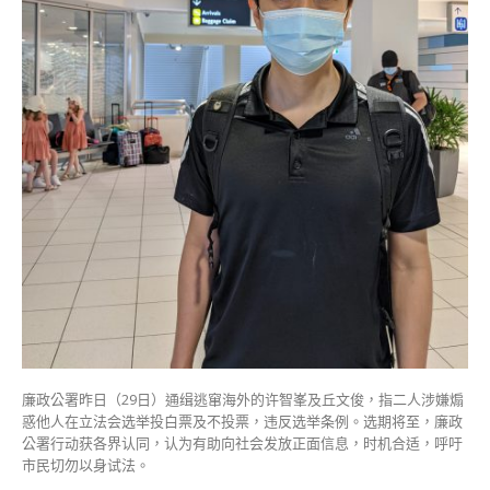
获
各
界
支
持〉
中
廉政公署昨日（29日）通缉逃窜海外的许智峯及丘文俊，指二人涉嫌煽
惑他人在立法会选举投白票及不投票，违反选举条例。选期将至，廉政
公署行动获各界认同，认为有助向社会发放正面信息，时机合适，呼吁
市民切勿以身试法。