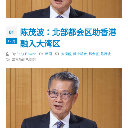
陈茂波：北部都会区助香港
01
融入大湾区
12 月
By
Peng Bowen
新聞
大湾区
,
就业机会
,
都会区
,
陈茂波
在
留言功能已關閉
〈陈
茂
波：
北
部
都
会
区
助
香
港
融