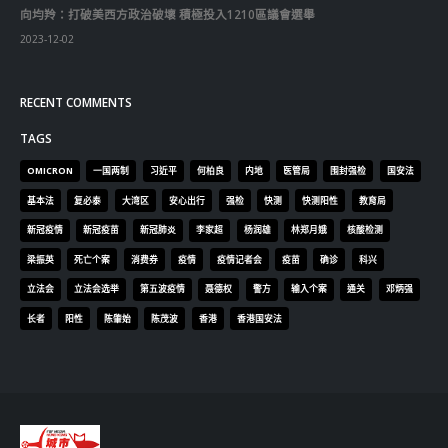
向均羚：打破美西方政治破壞 積極投入1210區議會選舉
2023-12-02
RECENT COMMENTS
TAGS
OMICRON
一国两制
习近平
何柏良
内地
医管局
围封强检
国安法
基本法
复必泰
大湾区
安心出行
强检
快测
快测阳性
教育局
新冠疫情
新冠疫苗
新冠肺炎
李家超
杨润雄
林郑月娥
核酸检测
梁振英
死亡个案
消费券
疫情
疫情记者会
疫苗
确诊
科兴
立法会
立法会选举
第五波疫情
聂德权
警方
输入个案
通关
邓炳强
长者
阳性
陈肇始
陈茂波
香港
香港国安法