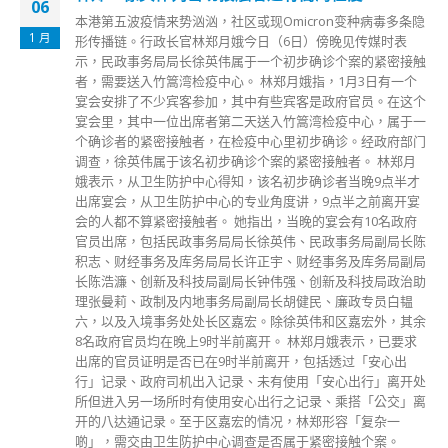
06
本港第五波疫情来势汹汹，社区或现Omicron变种病毒多条隐
1 月
形传播链。行政长官林郑月娥今日（6日）傍晚见传媒时表
示，民政事务局局长徐英伟属于一个初步确诊个案的紧密接触
者，需要送入竹篙湾检疫中心。 林郑月娥指，1月3日有一个
宴会安排了不少宾客参加，其中有些宾客是政府官员。在这个
宴会里，其中一位出席者第二天送入竹篙湾检疫中心，属于一
个确诊者的紧密接触者，在检疫中心里初步确诊。经政府部门
调查，徐英伟属于该名初步确诊个案的紧密接触者。 林郑月
娥表示，从卫生防护中心得知，该名初步确诊者当晚9点半才
出席宴会，从卫生防护中心的专业角度讲，9点半之前离开宴
会的人都不算紧密接触者。 她指出，当晚的宴会有10名政府
官员出席，包括民政事务局局长徐英伟、民政事务局副局长陈
积志、财经事务及库务局局长许正宇、财经事务及库务局副局
长陈浩濂、创新及科技局副局长钟伟强、创新及科技局政治助
理张曼莉、政制及内地事务局副局长胡健民、廉政专员白韫
六，以及入境事务处处长区嘉宏。除徐英伟和区嘉宏外，其余
8名政府官员均在晚上9时半前离开。 林郑月娥表示，已要求
出席的官员证明是否已在9时半前离开，包括透过「安心出
行」记录、政府司机出入记录、未有使用「安心出行」离开处
所但进入另一场所时有使用安心出行之记录、乘搭「公交」离
开的八达通记录。至于区嘉宏的情况，林郑形容「复杂一
啲」，需交由卫生防护中心调查是否属于紧密接触个案。