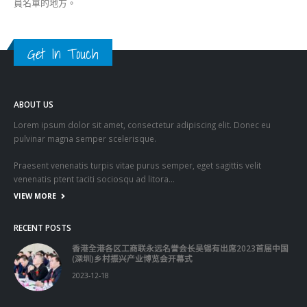
員名單的地方。
Get In Touch
ABOUT US
Lorem ipsum dolor sit amet, consectetur adipiscing elit. Donec eu
pulvinar magna semper scelerisque.
Praesent venenatis turpis vitae purus semper, eget sagittis velit
venenatis ptent taciti sociosqu ad litora…
VIEW MORE
RECENT POSTS
香港全港各区工商联永远名誉会长吴锡有出席2023首届中国
(深圳)乡村振兴产业博览会开幕式
2023-12-18