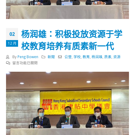
杨润雄：积极投放资源于学
02
校教育培养有质素新一代
12 月
By
Peng Bowen
新聞
公营
,
学校
,
教育
,
杨润雄
,
质素
,
资源
在
留言功能已關閉
〈杨
润
雄：
积
极
投
放
资
源
于
学
校