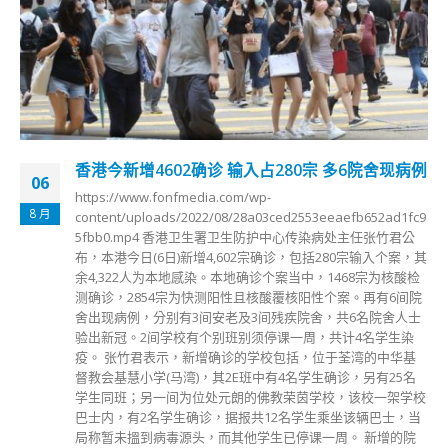
香港今新增4602确诊 输入占280宗 多6院舍现病例
06
https://www.fonfmedia.com/wp-
8 月
content/uploads/2022/08/28a03ced2553eeaefb652ad1fc9
5fbb0.mp4 香港卫生署卫生防护中心传染病处主任张竹君公
布，本港今日(6日)新增4,602宗确诊，包括280宗输入个案，其
余4,322人为本地感染。本地确诊个案当中，1468宗为核酸检
测确诊，2854宗为快测阳性且核酸覆核阳性个案。再有6间院
舍出现病例，分别有3间安老及3间残疾院舍，共6名院舍人士
验出新冠。2间学校有个别班别须停课一周，共计4名学生染
疫。 张竹君表示，新增确诊的学校包括，位于荃湾的中华基
督教会基慧小学(马湾)，其2E班中有4名学生确诊，另有25名
学生同班；另一间为位处元朗的佛教荣茵学校，该校一架学校
巴士内，有2名学生确诊，据报共12名学生乘坐该辆巴士，当
局称暂未搵到病毒源头，而其他学生已停课一周。 新增的院