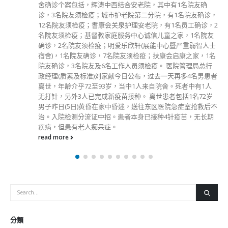
舍确诊个案包括，辉涛中西结合安老院，其中有1名院友确
诊，3名院友须检疫；城市护老院第二分院，有1名院友确诊，
12名院友须检疫；耆康会关泉护理安老院，有1名员工确诊，2
名院友须检疫；基督教家庭服务中心诚信儿童之家，1名院友
确诊，2名院友须检疫；明爱乐欣轩(展能中心暨严重弱智人士
宿舍)，1名院友确诊，7名院友须检疫；扶康会启康之家，1名
院友确诊，3名院友及6名工作人员须检疫。 医院管理局总行
政经理(质素及标准)刘家献今日公布，过去一天再多4名男患者
离世，年龄介乎72至93岁，当中1人来自院舍。死者中有1人
无打针，另外3人已完成新疫苗接种。 离世患者包括1名72岁
男子昨日(5日)黄昏在家中昏迷，送往东区医院急症室抢救后不
治。入院检测分流证中招。患者本身已接种4针疫苗，无长期
疾病，但患有老人痴呆症。
read more
分類