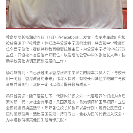
教
育
培
养
有
质
教育局局长杨润雄昨日（1日）在facebook上发文，表示本届政府积极
素
投放资源于学校教育，包括改善公营中学班师比例、将公营中学教师职
新
位全面学位化、提供特殊教育需要统筹主任、为公营中学提供学校行政
一
主任、开设校本言语治疗师职位，以及增加公营中学的副校长人手，协
代〉
助学校强化协调及策划发展的工作。
中
杨润雄提到，自己获邀出席香港津贴中学议会的周年会员大会，与校长
们一同就「香港教育的未来」作深入探讨。有校长和其他学校同工与教
育局并肩同行，深信一定可以稳步提升教育质素。
杨润雄强调，除了要帮助下一代建构知识之外，也要培养他们成为有质
素的新一代，对社会有承担，具国家观念、香港情怀和国际视野。立法
会即将进行换届选举，呼吁各位校长和教师以身作则，履行公民责任，
届时踊跃投票，选出爱国爱港、持守专业、全心为民的代表进入议会，
为本港教育和其他民生范畴作贡献。