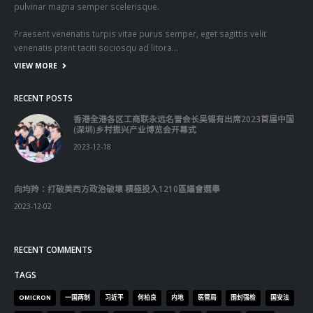
pulvinar magna semper scelerisque.
Praesent venenatis turpis vitae purus semper, eget sagittis velit
venenatis ptent taciti sociosqu ad litora…
VIEW MORE
RECENT POSTS
香港全港各区工商联永远名誉会长吴锡有出席2023首届中国
(深圳)乡村振兴产业博览会开幕式
2023-12-18
向均羚：打破美西方政治破壞 積極投入1210區議會選舉
2023-12-02
RECENT COMMENTS
TAGS
OMICRON
一国两制
习近平
何柏良
内地
医管局
围封强检
国安法