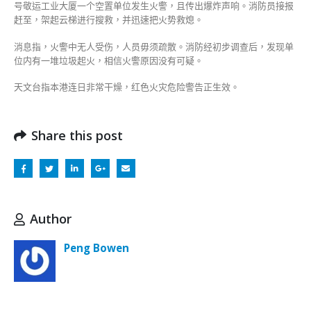
号敬运工业大厦一个空置单位发生火警，且传出爆炸声响。消防员接报
赶至，架起云梯进行搜救，并迅速把火势救熄。
消息指，火警中无人受伤，人员毋须疏散。消防经初步调查后，发现单
位内有一堆垃圾起火，相信火警原因没有可疑。
天文台指本港连日非常干燥，红色火灾危险警告正生效。
Share this post
Author
Peng Bowen