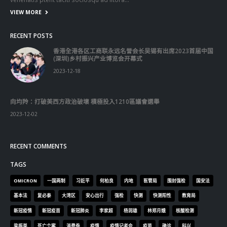
VIEW MORE
RECENT POSTS
香港全港各区工商联永远名誉会长吴锡有出席2023首届中国
(深圳)乡村振兴产业博览会开幕式
2023-12-18
向均羚：打破美西方政治破壞 積極投入1210區議會選舉
2023-12-02
RECENT COMMENTS
TAGS
OMICRON
一国两制
习近平
何柏良
内地
医管局
围封强检
国安法
基本法
复必泰
大湾区
安心出行
强检
快测
快测阳性
教育局
新冠疫情
新冠疫苗
新冠肺炎
李家超
杨润雄
林郑月娥
核酸检测
梁振英
死亡个案
消费券
疫情
疫情记者会
疫苗
确诊
科兴