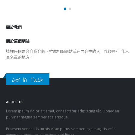
關於我們
關於這個網站
這裡是個適合自我介紹、推薦相關網站或在內容中納入工作經歷/工作人
員名單的地方。
Get In Touch
ABOUT US
Lorem ipsum dolor sit amet, consectetur adipiscing elit. Donec eu
pulvinar magna semper scelerisque.
Praesent venenatis turpis vitae purus semper, eget sagittis velit
venenatis ptent taciti sociosqu ad litora…