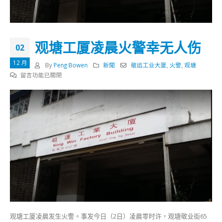
观塘工厦凌晨火警幸无人伤
02
12 月
By
Peng Bowen
新聞
敬运工业大厦
,
火警
,
观塘
在
留言功能已關閉
〈观
塘
工
厦
凌
晨
火
警
幸
无
人
伤〉
中
观塘工厦凌晨发生火警。事发今日（2日）凌晨零时许，观塘敬业街65