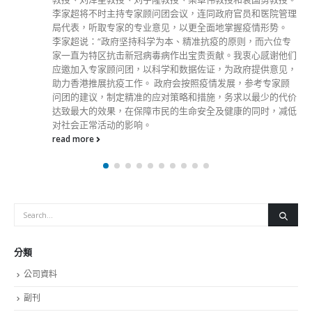
李家超将不时主持专家顾问团会议，连同政府官员和医院管理
局代表，听取专家的专业意见，以更全面地掌握疫情形势。
李家超说：“政府坚持科学为本、精准抗疫的原则，而六位专
家一直为特区抗击新冠病毒病作出宝贵贡献。我衷心感谢他们
应邀加入专家顾问团，以科学和数据佐证，为政府提供意见，
助力香港推展抗疫工作。 政府会按照疫情发展，参考专家顾
问团的建议，制定精准的应对策略和措施，务求以最少的代价
达致最大的效果，在保障巿民的生命安全及健康的同时，减低
对社会正常活动的影响。
read more
分類
公司資料
副刊